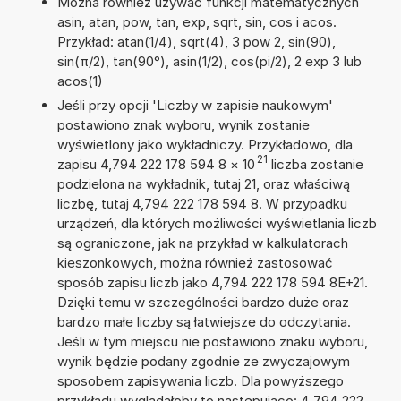
Można również używać funkcji matematycznych
asin, atan, pow, tan, exp, sqrt, sin, cos i acos.
Przykład: atan(1/4), sqrt(4), 3 pow 2, sin(90),
sin(π/2), tan(90°), asin(1/2), cos(pi/2), 2 exp 3 lub
acos(1)
Jeśli przy opcji 'Liczby w zapisie naukowym'
postawiono znak wyboru, wynik zostanie
wyświetlony jako wykładniczy. Przykładowo, dla
21
zapisu 4,794 222 178 594 8
×
10
liczba zostanie
podzielona na wykładnik, tutaj 21, oraz właściwą
liczbę, tutaj 4,794 222 178 594 8. W przypadku
urządzeń, dla których możliwości wyświetlania liczb
są ograniczone, jak na przykład w kalkulatorach
kieszonkowych, można również zastosować
sposób zapisu liczb jako 4,794 222 178 594 8E+21.
Dzięki temu w szczególności bardzo duże oraz
bardzo małe liczby są łatwiejsze do odczytania.
Jeśli w tym miejscu nie postawiono znaku wyboru,
wynik będzie podany zgodnie ze zwyczajowym
sposobem zapisywania liczb. Dla powyższego
przykładu wyglądałoby to następująco: 4 794 222