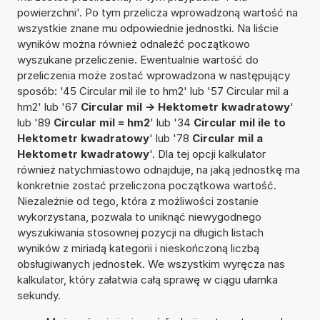
powierzchni'. Po tym przelicza wprowadzoną wartość na
wszystkie znane mu odpowiednie jednostki. Na liście
wyników można również odnaleźć początkowo
wyszukane przeliczenie. Ewentualnie wartość do
przeliczenia może zostać wprowadzona w następujący
sposób: '45 Circular mil ile to hm2' lub '57 Circular mil a
hm2' lub '67
Circular mil -> Hektometr kwadratowy
'
lub '89
Circular mil = hm2
' lub '34
Circular mil ile to
Hektometr kwadratowy
' lub '78
Circular mil a
Hektometr kwadratowy
'. Dla tej opcji kalkulator
również natychmiastowo odnajduje, na jaką jednostkę ma
konkretnie zostać przeliczona początkowa wartość.
Niezależnie od tego, która z możliwości zostanie
wykorzystana, pozwala to uniknąć niewygodnego
wyszukiwania stosownej pozycji na długich listach
wyników z miriadą kategorii i nieskończoną liczbą
obsługiwanych jednostek. We wszystkim wyręcza nas
kalkulator, który załatwia całą sprawę w ciągu ułamka
sekundy.