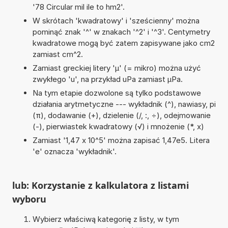
'78 Circular mil ile to hm2'.
W skrótach 'kwadratowy' i 'sześcienny' można
pominąć znak '^' w znakach '^2' i '^3'. Centymetry
kwadratowe mogą być zatem zapisywane jako cm2
zamiast cm^2.
Zamiast greckiej litery 'µ' (= mikro) można użyć
zwykłego 'u', na przykład uPa zamiast µPa.
Na tym etapie dozwolone są tylko podstawowe
działania arytmetyczne --- wykładnik (^), nawiasy, pi
(π), dodawanie (+), dzielenie (/, :, ÷), odejmowanie
(-), pierwiastek kwadratowy (√) i mnożenie (*, x)
Zamiast '1,47 x 10^5' można zapisać 1,47e5. Litera
'e' oznacza 'wykładnik'.
lub: Korzystanie z kalkulatora z listami
wyboru
Wybierz właściwą kategorię z listy, w tym