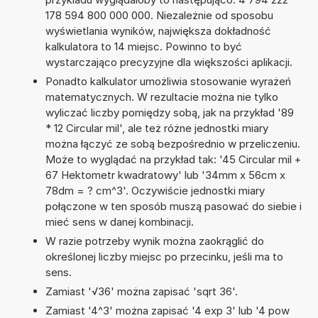
178 594 800 000 000. Niezależnie od sposobu
wyświetlania wyników, największa dokładność
kalkulatora to 14 miejsc. Powinno to być
wystarczająco precyzyjne dla większości aplikacji.
Ponadto kalkulator umożliwia stosowanie wyrażeń
matematycznych. W rezultacie można nie tylko
wyliczać liczby pomiędzy sobą, jak na przykład '89
* 12 Circular mil', ale też różne jednostki miary
można łączyć ze sobą bezpośrednio w przeliczeniu.
Może to wyglądać na przykład tak: '45 Circular mil +
67 Hektometr kwadratowy' lub '34mm x 56cm x
78dm = ? cm^3'. Oczywiście jednostki miary
połączone w ten sposób muszą pasować do siebie i
mieć sens w danej kombinacji.
W razie potrzeby wynik można zaokrąglić do
określonej liczby miejsc po przecinku, jeśli ma to
sens.
Zamiast '√36' można zapisać 'sqrt 36'.
Zamiast '4^3' można zapisać '4 exp 3' lub '4 pow