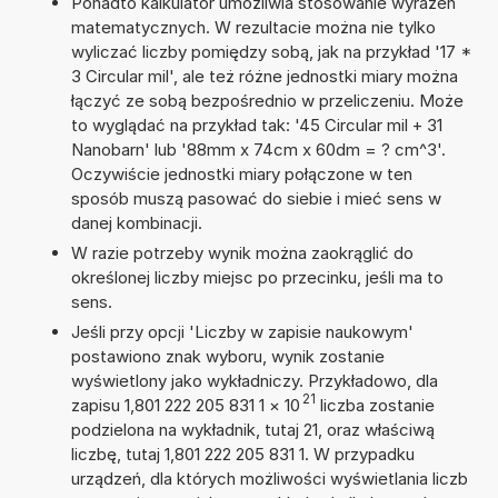
Ponadto kalkulator umożliwia stosowanie wyrażeń
matematycznych. W rezultacie można nie tylko
wyliczać liczby pomiędzy sobą, jak na przykład '17 *
3 Circular mil', ale też różne jednostki miary można
łączyć ze sobą bezpośrednio w przeliczeniu. Może
to wyglądać na przykład tak: '45 Circular mil + 31
Nanobarn' lub '88mm x 74cm x 60dm = ? cm^3'.
Oczywiście jednostki miary połączone w ten
sposób muszą pasować do siebie i mieć sens w
danej kombinacji.
W razie potrzeby wynik można zaokrąglić do
określonej liczby miejsc po przecinku, jeśli ma to
sens.
Jeśli przy opcji 'Liczby w zapisie naukowym'
postawiono znak wyboru, wynik zostanie
wyświetlony jako wykładniczy. Przykładowo, dla
21
zapisu 1,801 222 205 831 1
×
10
liczba zostanie
podzielona na wykładnik, tutaj 21, oraz właściwą
liczbę, tutaj 1,801 222 205 831 1. W przypadku
urządzeń, dla których możliwości wyświetlania liczb