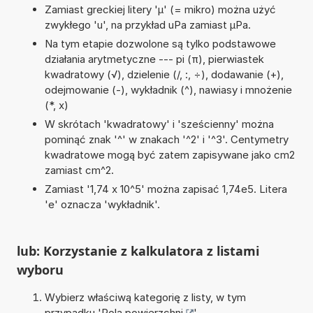
Zamiast greckiej litery 'µ' (= mikro) można użyć
zwykłego 'u', na przykład uPa zamiast µPa.
Na tym etapie dozwolone są tylko podstawowe
działania arytmetyczne --- pi (π), pierwiastek
kwadratowy (√), dzielenie (/, :, ÷), dodawanie (+),
odejmowanie (-), wykładnik (^), nawiasy i mnożenie
(*, x)
W skrótach 'kwadratowy' i 'sześcienny' można
pominąć znak '^' w znakach '^2' i '^3'. Centymetry
kwadratowe mogą być zatem zapisywane jako cm2
zamiast cm^2.
Zamiast '1,74 x 10^5' można zapisać 1,74e5. Litera
'e' oznacza 'wykładnik'.
lub: Korzystanie z kalkulatora z listami
wyboru
Wybierz właściwą kategorię z listy, w tym
przypadku '
Pola powierzchni
'.