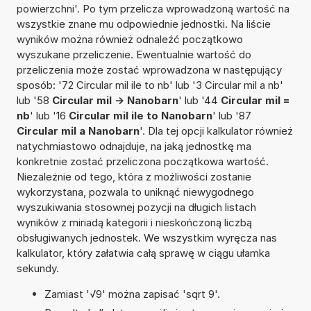
powierzchni'. Po tym przelicza wprowadzoną wartość na
wszystkie znane mu odpowiednie jednostki. Na liście
wyników można również odnaleźć początkowo
wyszukane przeliczenie. Ewentualnie wartość do
przeliczenia może zostać wprowadzona w następujący
sposób: '72 Circular mil ile to nb' lub '3 Circular mil a nb'
lub '58
Circular mil -> Nanobarn
' lub '44
Circular mil =
nb
' lub '16
Circular mil ile to Nanobarn
' lub '87
Circular mil a Nanobarn
'. Dla tej opcji kalkulator również
natychmiastowo odnajduje, na jaką jednostkę ma
konkretnie zostać przeliczona początkowa wartość.
Niezależnie od tego, która z możliwości zostanie
wykorzystana, pozwala to uniknąć niewygodnego
wyszukiwania stosownej pozycji na długich listach
wyników z miriadą kategorii i nieskończoną liczbą
obsługiwanych jednostek. We wszystkim wyręcza nas
kalkulator, który załatwia całą sprawę w ciągu ułamka
sekundy.
Zamiast '√9' można zapisać 'sqrt 9'.