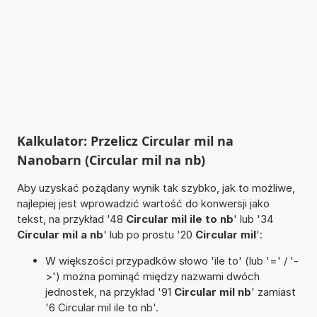
Kalkulator: Przelicz Circular mil na
Nanobarn (Circular mil na nb)
Aby uzyskać pożądany wynik tak szybko, jak to możliwe,
najlepiej jest wprowadzić wartość do konwersji jako
tekst, na przykład '48
Circular mil ile to nb
' lub '34
Circular mil a nb
' lub po prostu '20
Circular mil
':
W większości przypadków słowo 'ile to' (lub '=' / '-
>') można pominąć między nazwami dwóch
jednostek, na przykład '91
Circular mil nb
' zamiast
'6 Circular mil ile to nb'.