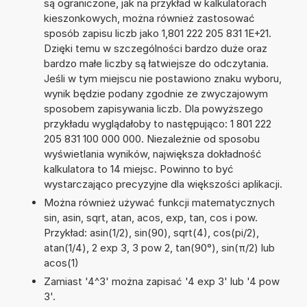
są ograniczone, jak na przykład w kalkulatorach
kieszonkowych, można również zastosować
sposób zapisu liczb jako 1,801 222 205 831 1E+21.
Dzięki temu w szczególności bardzo duże oraz
bardzo małe liczby są łatwiejsze do odczytania.
Jeśli w tym miejscu nie postawiono znaku wyboru,
wynik będzie podany zgodnie ze zwyczajowym
sposobem zapisywania liczb. Dla powyższego
przykładu wyglądałoby to następująco: 1 801 222
205 831 100 000 000. Niezależnie od sposobu
wyświetlania wyników, największa dokładność
kalkulatora to 14 miejsc. Powinno to być
wystarczająco precyzyjne dla większości aplikacji.
Można również używać funkcji matematycznych
sin, asin, sqrt, atan, acos, exp, tan, cos i pow.
Przykład: asin(1/2), sin(90), sqrt(4), cos(pi/2),
atan(1/4), 2 exp 3, 3 pow 2, tan(90°), sin(π/2) lub
acos(1)
Zamiast '4^3' można zapisać '4 exp 3' lub '4 pow
3'.