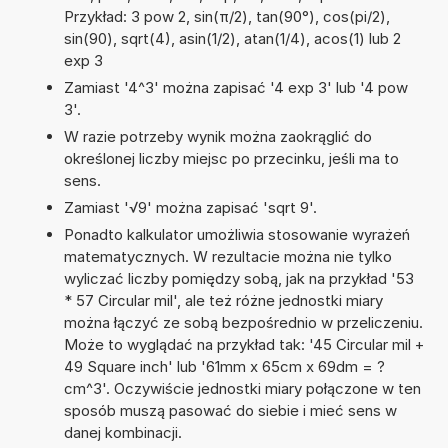
Przykład: 3 pow 2, sin(π/2), tan(90°), cos(pi/2),
sin(90), sqrt(4), asin(1/2), atan(1/4), acos(1) lub 2
exp 3
Zamiast '4^3' można zapisać '4 exp 3' lub '4 pow
3'.
W razie potrzeby wynik można zaokrąglić do
określonej liczby miejsc po przecinku, jeśli ma to
sens.
Zamiast '√9' można zapisać 'sqrt 9'.
Ponadto kalkulator umożliwia stosowanie wyrażeń
matematycznych. W rezultacie można nie tylko
wyliczać liczby pomiędzy sobą, jak na przykład '53
* 57 Circular mil', ale też różne jednostki miary
można łączyć ze sobą bezpośrednio w przeliczeniu.
Może to wyglądać na przykład tak: '45 Circular mil +
49 Square inch' lub '61mm x 65cm x 69dm = ?
cm^3'. Oczywiście jednostki miary połączone w ten
sposób muszą pasować do siebie i mieć sens w
danej kombinacji.