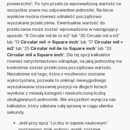
powierzchni'. Po tym przelicza wprowadzoną wartość na
wszystkie znane mu odpowiednie jednostki. Na liście
wyników można również odnaleźć początkowo
wyszukane przeliczenie. Ewentualnie wartość do
przeliczenia może zostać wprowadzona w następujący
sposób: '9 Circular mil ile to in2' lub '30 Circular mil a in2'
lub '13
Circular mil -> Square inch
' lub '17
Circular mil =
in2
' lub '25
Circular mil ile to Square inch
' lub '33
Circular mil a Square inch
'. Dla tej opcji kalkulator
również natychmiastowo odnajduje, na jaką jednostkę ma
konkretnie zostać przeliczona początkowa wartość.
Niezależnie od tego, która z możliwości zostanie
wykorzystana, pozwala to uniknąć niewygodnego
wyszukiwania stosownej pozycji na długich listach
wyników z miriadą kategorii i nieskończoną liczbą
obsługiwanych jednostek. We wszystkim wyręcza nas
kalkulator, który załatwia całą sprawę w ciągu ułamka
sekundy.
Jeśli przy opcji 'Liczby w zapisie naukowym'
postawiono znak wyboru, wynik zostanie