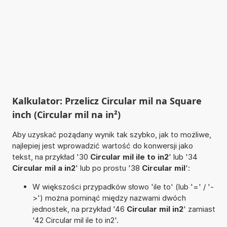
Kalkulator: Przelicz Circular mil na Square
inch (Circular mil na in²)
Aby uzyskać pożądany wynik tak szybko, jak to możliwe,
najlepiej jest wprowadzić wartość do konwersji jako
tekst, na przykład '30
Circular mil ile to in2
' lub '34
Circular mil a in2
' lub po prostu '38
Circular mil
':
W większości przypadków słowo 'ile to' (lub '=' / '-
>') można pominąć między nazwami dwóch
jednostek, na przykład '46
Circular mil in2
' zamiast
'42 Circular mil ile to in2'.