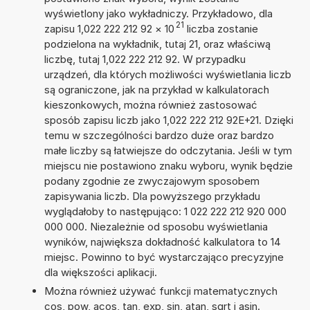
wyświetlony jako wykładniczy. Przykładowo, dla
21
zapisu 1,022 222 212 92
×
10
liczba zostanie
podzielona na wykładnik, tutaj 21, oraz właściwą
liczbę, tutaj 1,022 222 212 92. W przypadku
urządzeń, dla których możliwości wyświetlania liczb
są ograniczone, jak na przykład w kalkulatorach
kieszonkowych, można również zastosować
sposób zapisu liczb jako 1,022 222 212 92E+21. Dzięki
temu w szczególności bardzo duże oraz bardzo
małe liczby są łatwiejsze do odczytania. Jeśli w tym
miejscu nie postawiono znaku wyboru, wynik będzie
podany zgodnie ze zwyczajowym sposobem
zapisywania liczb. Dla powyższego przykładu
wyglądałoby to następująco: 1 022 222 212 920 000
000 000. Niezależnie od sposobu wyświetlania
wyników, największa dokładność kalkulatora to 14
miejsc. Powinno to być wystarczająco precyzyjne
dla większości aplikacji.
Można również używać funkcji matematycznych
cos, pow, acos, tan, exp, sin, atan, sqrt i asin.