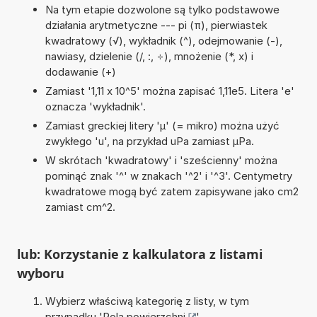
Na tym etapie dozwolone są tylko podstawowe
działania arytmetyczne --- pi (π), pierwiastek
kwadratowy (√), wykładnik (^), odejmowanie (-),
nawiasy, dzielenie (/, :, ÷), mnożenie (*, x) i
dodawanie (+)
Zamiast '1,11 x 10^5' można zapisać 1,11e5. Litera 'e'
oznacza 'wykładnik'.
Zamiast greckiej litery 'µ' (= mikro) można użyć
zwykłego 'u', na przykład uPa zamiast µPa.
W skrótach 'kwadratowy' i 'sześcienny' można
pominąć znak '^' w znakach '^2' i '^3'. Centymetry
kwadratowe mogą być zatem zapisywane jako cm2
zamiast cm^2.
lub: Korzystanie z kalkulatora z listami
wyboru
Wybierz właściwą kategorię z listy, w tym
przypadku '
Pola powierzchni
'.