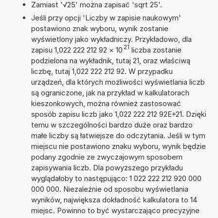
Zamiast '√25' można zapisać 'sqrt 25'.
Jeśli przy opcji 'Liczby w zapisie naukowym'
postawiono znak wyboru, wynik zostanie
wyświetlony jako wykładniczy. Przykładowo, dla
21
zapisu 1,022 222 212 92
×
10
liczba zostanie
podzielona na wykładnik, tutaj 21, oraz właściwą
liczbę, tutaj 1,022 222 212 92. W przypadku
urządzeń, dla których możliwości wyświetlania liczb
są ograniczone, jak na przykład w kalkulatorach
kieszonkowych, można również zastosować
sposób zapisu liczb jako 1,022 222 212 92E+21. Dzięki
temu w szczególności bardzo duże oraz bardzo
małe liczby są łatwiejsze do odczytania. Jeśli w tym
miejscu nie postawiono znaku wyboru, wynik będzie
podany zgodnie ze zwyczajowym sposobem
zapisywania liczb. Dla powyższego przykładu
wyglądałoby to następująco: 1 022 222 212 920 000
000 000. Niezależnie od sposobu wyświetlania
wyników, największa dokładność kalkulatora to 14
miejsc. Powinno to być wystarczająco precyzyjne