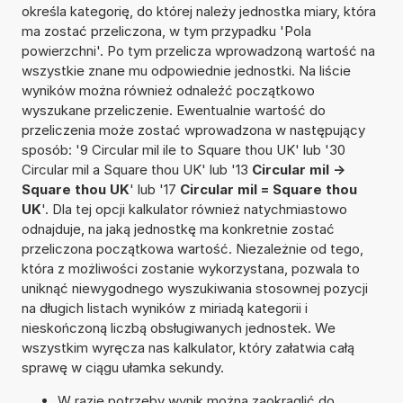
określa kategorię, do której należy jednostka miary, która
ma zostać przeliczona, w tym przypadku 'Pola
powierzchni'. Po tym przelicza wprowadzoną wartość na
wszystkie znane mu odpowiednie jednostki. Na liście
wyników można również odnaleźć początkowo
wyszukane przeliczenie. Ewentualnie wartość do
przeliczenia może zostać wprowadzona w następujący
sposób: '9 Circular mil ile to Square thou UK' lub '30
Circular mil a Square thou UK' lub '13
Circular mil ->
Square thou UK
' lub '17
Circular mil = Square thou
UK
'. Dla tej opcji kalkulator również natychmiastowo
odnajduje, na jaką jednostkę ma konkretnie zostać
przeliczona początkowa wartość. Niezależnie od tego,
która z możliwości zostanie wykorzystana, pozwala to
uniknąć niewygodnego wyszukiwania stosownej pozycji
na długich listach wyników z miriadą kategorii i
nieskończoną liczbą obsługiwanych jednostek. We
wszystkim wyręcza nas kalkulator, który załatwia całą
sprawę w ciągu ułamka sekundy.
W razie potrzeby wynik można zaokrąglić do