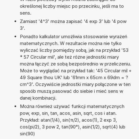
określonej liczby miejsc po przecinku, jeśli ma to
sens.
Zamiast '4^3' można zapisać '4 exp 3' lub '4 pow
3'.
Ponadto kalkulator umożliwia stosowanie wyrażeń
matematycznych. W rezultacie można nie tylko
wyliczać liczby pomiędzy sobą, jak na przykład '53
* 57 Circular mil', ale też różne jednostki miary
można łączyć ze sobą bezpośrednio w przeliczeniu.
Może to wyglądać na przykład tak: '45 Circular mil +
49 Square thou UK' lub '61mm x 65cm x 69dm = ?
cm^3'. Oczywiście jednostki miary połączone w ten
sposób muszą pasować do siebie i mieć sens w
danej kombinacji.
Można również używać funkcji matematycznych
pow, exp, sin, tan, acos, asin, sqrt, cos i atan.
Przykład: atan(1/4), sin(π/2), acos(1), 2 exp 3,
cos(pi/2), 3 pow 2, tan(90°), asin(1/2), sqrt(4) lub
sin(90)