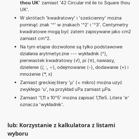
thou UK
' zamiast '42 Circular mil ile to Square thou
UK'.
W skrótach 'kwadratowy' i 'sześcienny' można
pominąć znak '^' w znakach '^2' i '^3'. Centymetry
kwadratowe mogą być zatem zapisywane jako cm2
zamiast cm^2.
Na tym etapie dozwolone są tylko podstawowe
działania arytmetyczne --- wykładnik (^),
pierwiastek kwadratowy (√), pi (π), nawiasy,
dzielenie (/, :, ÷), odejmowanie (-), dodawanie (+) i
mnożenie (*, x)
Zamiast greckiej litery 'µ' (= mikro) można użyć
zwykłego 'u', na przykład uPa zamiast µPa.
Zamiast '1,11 x 10^5' można zapisać 1,11e5. Litera 'e'
oznacza 'wykładnik'.
lub: Korzystanie z kalkulatora z listami
wyboru