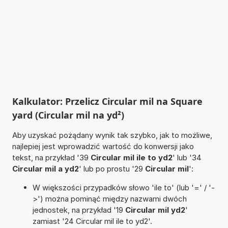
Kalkulator: Przelicz Circular mil na Square
yard (Circular mil na yd²)
Aby uzyskać pożądany wynik tak szybko, jak to możliwe,
najlepiej jest wprowadzić wartość do konwersji jako
tekst, na przykład '39
Circular mil ile to yd2
' lub '34
Circular mil a yd2
' lub po prostu '29
Circular mil
':
W większości przypadków słowo 'ile to' (lub '=' / '-
>') można pominąć między nazwami dwóch
jednostek, na przykład '19
Circular mil yd2
'
zamiast '24 Circular mil ile to yd2'.