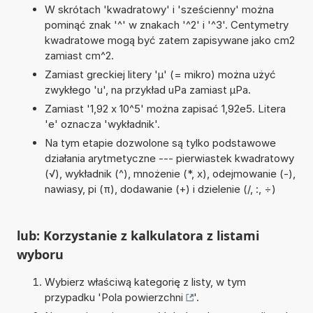
W skrótach 'kwadratowy' i 'sześcienny' można
pominąć znak '^' w znakach '^2' i '^3'. Centymetry
kwadratowe mogą być zatem zapisywane jako cm2
zamiast cm^2.
Zamiast greckiej litery 'µ' (= mikro) można użyć
zwykłego 'u', na przykład uPa zamiast µPa.
Zamiast '1,92 x 10^5' można zapisać 1,92e5. Litera
'e' oznacza 'wykładnik'.
Na tym etapie dozwolone są tylko podstawowe
działania arytmetyczne --- pierwiastek kwadratowy
(√), wykładnik (^), mnożenie (*, x), odejmowanie (-),
nawiasy, pi (π), dodawanie (+) i dzielenie (/, :, ÷)
lub: Korzystanie z kalkulatora z listami
wyboru
Wybierz właściwą kategorię z listy, w tym
przypadku '
Pola powierzchni
'.