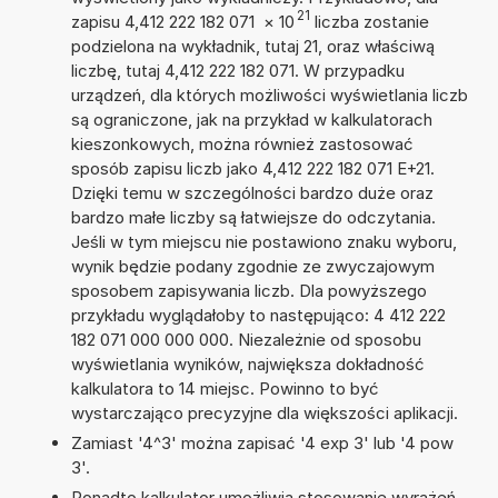
21
zapisu 4,412 222 182 071
×
10
liczba zostanie
podzielona na wykładnik, tutaj 21, oraz właściwą
liczbę, tutaj 4,412 222 182 071. W przypadku
urządzeń, dla których możliwości wyświetlania liczb
są ograniczone, jak na przykład w kalkulatorach
kieszonkowych, można również zastosować
sposób zapisu liczb jako 4,412 222 182 071 E+21.
Dzięki temu w szczególności bardzo duże oraz
bardzo małe liczby są łatwiejsze do odczytania.
Jeśli w tym miejscu nie postawiono znaku wyboru,
wynik będzie podany zgodnie ze zwyczajowym
sposobem zapisywania liczb. Dla powyższego
przykładu wyglądałoby to następująco: 4 412 222
182 071 000 000 000. Niezależnie od sposobu
wyświetlania wyników, największa dokładność
kalkulatora to 14 miejsc. Powinno to być
wystarczająco precyzyjne dla większości aplikacji.
Zamiast '4^3' można zapisać '4 exp 3' lub '4 pow
3'.
Ponadto kalkulator umożliwia stosowanie wyrażeń