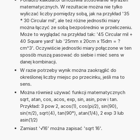
matematycznych. W rezultacie można nie tylko
wyliczać liczby pomiędzy sobą, jak na przykład '35
* 30 Circular mil', ale też różne jednostki miary
można łączyć ze sobą bezpośrednio w przeliczeniu.
Może to wyglądać na przykład tak: '45 Circular mil +
40 Square yard' lub '25mm x 20cm x 15dm = ?
cm^3'. Oczywiście jednostki miary połączone w ten
sposób muszą pasować do siebie i mieć sens w
danej kombinacji.
W razie potrzeby wynik można zaokrąglić do
określonej liczby miejsc po przecinku, jeśli ma to
sens.
Można również używać funkcji matematycznych
sqrt, atan, cos, acos, exp, sin, asin, pow i tan.
Przykład: 3 pow 2, acos(1), cos(pi/2), sin(90),
sin(π/2), sqrt(4), tan(90°), atan(1/4), 2 exp 3 lub
asin(1/2)
Zamiast '√16' można zapisać 'sqrt 16'.