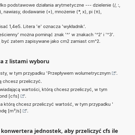
ko podstawowe działania arytmetyczne --- dzielenie (/, :,
 nawiasy, dodawanie (+), mnożenie (*, x), pi (π),
)
sać 1,4e5. Litera 'e' oznacza 'wykładnik'.
ścienny' można pominąć znak '^' w znakach '^2' i '^3'.
być zatem zapisywane jako cm2 zamiast cm^2.
ra z listami wyboru
isty, w tym przypadku '
Przepływem wolumetrycznym
'.
ą chcesz przeliczyć.
wiadającą wartości, którą chcesz przeliczyć, w tym
ond [cfs]
'.
na którą chcesz przeliczyć wartość, w tym przypadku '
ndę [m³/s]
'.
konwertera jednostek, aby przeliczyć cfs ile