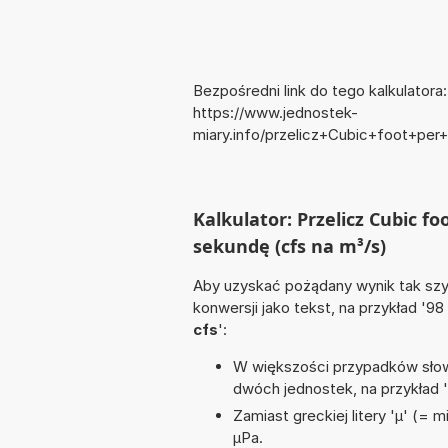
Bezpośredni link do tego kalkulatora:
https://www.jednostek-
miary.info/przelicz+Cubic+foot+p
Kalkulator: Przelicz Cubic 
sekundę (cfs na m³/s)
Aby uzyskać pożądany wynik tak szyb
konwersji jako tekst, na przykład '98
cfs
':
W większości przypadków słowo
dwóch jednostek, na przykład 
Zamiast greckiej litery 'µ' (= 
µPa.