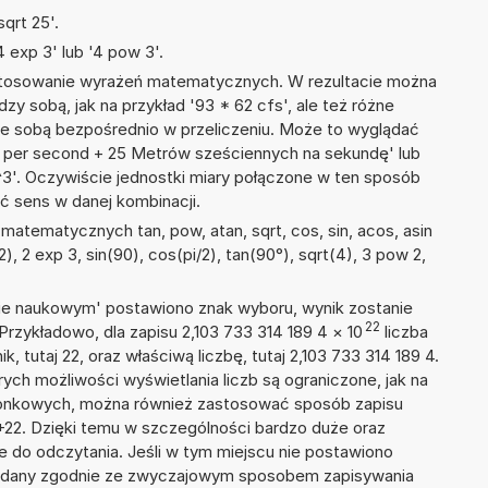
qrt 25'.
 exp 3' lub '4 pow 3'.
 stosowanie wyrażeń matematycznych. W rezultacie można
dzy sobą, jak na przykład '93 * 62 cfs', ale też różne
ze sobą bezpośrednio w przeliczeniu. Może to wyglądać
ot per second + 25 Metrów sześciennych na sekundę' lub
'. Oczywiście jednostki miary połączone w ten sposób
ć sens w danej kombinacji.
atematycznych tan, pow, atan, sqrt, cos, sin, acos, asin
/2), 2 exp 3, sin(90), cos(pi/2), tan(90°), sqrt(4), 3 pow 2,
isie naukowym' postawiono znak wyboru, wynik zostanie
22
Przykładowo, dla zapisu 2,103 733 314 189 4
×
10
liczba
, tutaj 22, oraz właściwą liczbę, tutaj 2,103 733 314 189 4.
ych możliwości wyświetlania liczb są ograniczone, jak na
szonkowych, można również zastosować sposób zapisu
E+22. Dzięki temu w szczególności bardzo duże oraz
ze do odczytania. Jeśli w tym miejscu nie postawiono
podany zgodnie ze zwyczajowym sposobem zapisywania