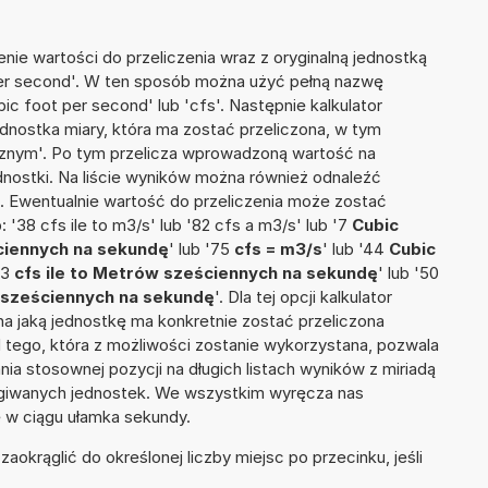
nie wartości do przeliczenia wraz z oryginalną jednostką
 per second'. W ten sposób można użyć pełną nazwę
ubic foot per second' lub 'cfs'. Następnie kalkulator
jednostka miary, która ma zostać przeliczona, w tym
nym'. Po tym przelicza wprowadzoną wartość na
nostki. Na liście wyników można również odnaleźć
 Ewentualnie wartość do przeliczenia może zostać
38 cfs ile to m3/s' lub '82 cfs a m3/s' lub '7
Cubic
ciennych na sekundę
' lub '75
cfs = m3/s
' lub '44
Cubic
'13
cfs ile to Metrów sześciennych na sekundę
' lub '50
 sześciennych na sekundę
'. Dla tej opcji kalkulator
a jaką jednostkę ma konkretnie zostać przeliczona
 tego, która z możliwości zostanie wykorzystana, pozwala
a stosownej pozycji na długich listach wyników z miriadą
ługiwanych jednostek. We wszystkim wyręcza nas
wę w ciągu ułamka sekundy.
okrąglić do określonej liczby miejsc po przecinku, jeśli