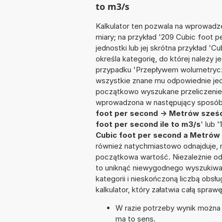
to m3/s
Kalkulator ten pozwala na wprowadze
miary; na przykład '209 Cubic foot
jednostki lub jej skrótna przykład 'C
określa kategorię, do której należy 
przypadku 'Przepływem wolumetrycz
wszystkie znane mu odpowiednie jed
początkowo wyszukane przeliczenie.
wprowadzona w następujący sposób: '
foot per second -> Metrów sześ
foot per second ile to m3/s
' lub 
Cubic foot per second a Metrów
również natychmiastowo odnajduje, n
początkowa wartość. Niezależnie od
to uniknąć niewygodnego wyszukiwani
kategorii i nieskończoną liczbą obs
kalkulator, który załatwia całą spra
W razie potrzeby wynik można za
ma to sens.