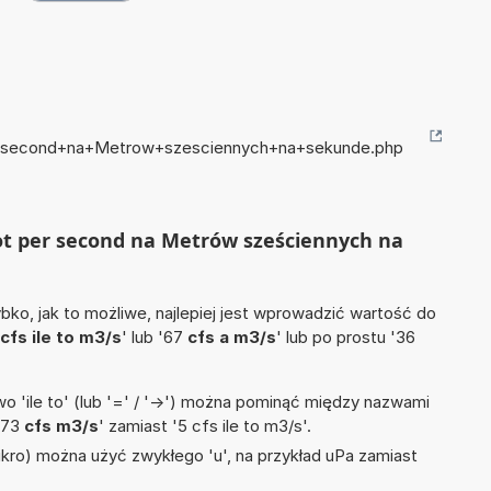
er+second+na+Metrow+szesciennych+na+sekunde.php
foot per second na Metrów sześciennych na
ko, jak to możliwe, najlepiej jest wprowadzić wartość do
cfs ile to m3/s
' lub '67
cfs a m3/s
' lub po prostu '36
 'ile to' (lub '=' / '->') można pominąć między nazwami
'73
cfs m3/s
' zamiast '5 cfs ile to m3/s'.
mikro) można użyć zwykłego 'u', na przykład uPa zamiast