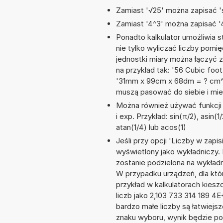
Zamiast '√25' można zapisać 's
Zamiast '4^3' można zapisać '4
Ponadto kalkulator umożliwia
nie tylko wyliczać liczby pomię
jednostki miary można łączyć 
na przykład tak: '56 Cubic fo
'31mm x 99cm x 68dm = ? cm^3
muszą pasować do siebie i mie
Można również używać funkcji m
i exp. Przykład: sin(π/2), asin(1
atan(1/4) lub acos(1)
Jeśli przy opcji 'Liczby w zap
wyświetlony jako wykładniczy. 
zostanie podzielona na wykładnik
W przypadku urządzeń, dla któr
przykład w kalkulatorach kie
liczb jako 2,103 733 314 189 4
bardzo małe liczby są łatwiejs
znaku wyboru, wynik będzie 