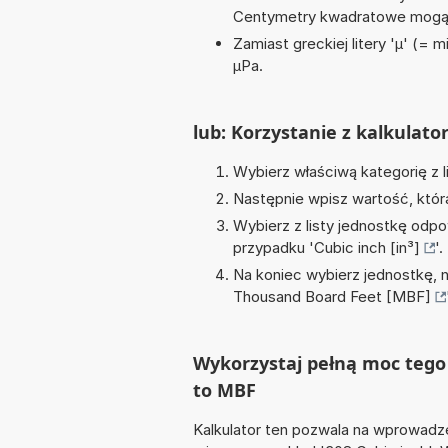
Centymetry kwadratowe mogą 
Zamiast greckiej litery 'µ' (= 
µPa.
lub: Korzystanie z kalkulato
Wybierz właściwą kategorię z l
Następnie wpisz wartość, któr
Wybierz z listy jednostkę odpo
przypadku '
Cubic inch [in³]
'.
Na koniec wybierz jednostkę, 
Thousand Board Feet [MBF]
Wykorzystaj pełną moc tego 
to MBF
Kalkulator ten pozwala na wprowadze