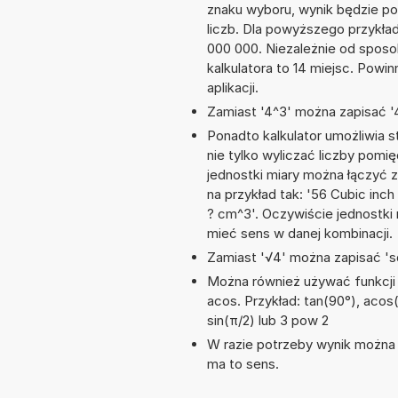
znaku wyboru, wynik będzie 
liczb. Dla powyższego przykła
000 000. Niezależnie od sposo
kalkulatora to 14 miejsc. Powi
aplikacji.
Zamiast '4^3' można zapisać '4
Ponadto kalkulator umożliwia
nie tylko wyliczać liczby pomięd
jednostki miary można łączyć 
na przykład tak: '56 Cubic in
? cm^3'. Oczywiście jednostki
mieć sens w danej kombinacji.
Zamiast '√4' można zapisać 'sq
Można również używać funkcji m
acos. Przykład: tan(90°), acos(1)
sin(π/2) lub 3 pow 2
W razie potrzeby wynik można za
ma to sens.