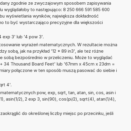
podany zgodnie ze zwyczajowym sposobem zapisywania
du wyglądałoby to następująco: 8 250 666 591 585 600
bu wyświetlania wyników, największa dokładność
nno to być wystarczająco precyzyjne dla większości
 exp 3' lub '4 pow 3'.
 stosowanie wyrażeń matematycznych. W rezultacie można
zy sobą, jak na przykład '12 * 89 in3', ale też różne
ze sobą bezpośrednio w przeliczeniu. Może to wyglądać
ch + 34 Thousand Board Feet' lub '67mm x 45cm x 23dm =
 miary połączone w ten sposób muszą pasować do siebie i
rt 4'.
atematycznych pow, exp, sqrt, tan, atan, sin, cos, asin i
, asin(1/2), 2 exp 3, sin(90), cos(pi/2), sqrt(4), atan(1/4),
okrąglić do określonej liczby miejsc po przecinku, jeśli