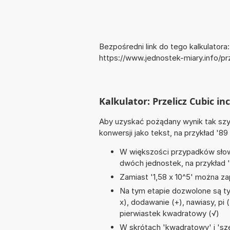
Bezpośredni link do tego kalkulatora:
https://www.jednostek-miary.info/
Kalkulator: Przelicz Cubic i
Aby uzyskać pożądany wynik tak szyb
konwersji jako tekst, na przykład '89
W większości przypadków słowo
dwóch jednostek, na przykład 
Zamiast '1,58 x 10^5' można zap
Na tym etapie dozwolone są ty
x), dodawanie (+), nawiasy, pi (π
pierwiastek kwadratowy (√)
W skrótach 'kwadratowy' i 'sze