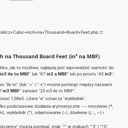
przelicz+Cubic+inch+na+Thousand+Board+Feet.php
nch na Thousand Board Feet (in³ na MBF)
ko, jak to możliwe, najlepiej jest wprowadzić wartość do
in3 ile to MBF
' lub '67
in3 a MBF
' lub po prostu '45
in3
':
 'ile to' (lub '=' / '->') można pominąć między nazwami
'1
in3 MBF
' zamiast '23 in3 ile to MBF'.
isać 1,58e5. Litera 'e' oznacza 'wykładnik'.
lko podstawowe działania arytmetyczne --- mnożenie (*,
), wykładnik (^), odejmowanie (-), dzielenie (/, :, ÷) i
ścienny' można pominąć znak '^' w znakach '^2' i '^3'.