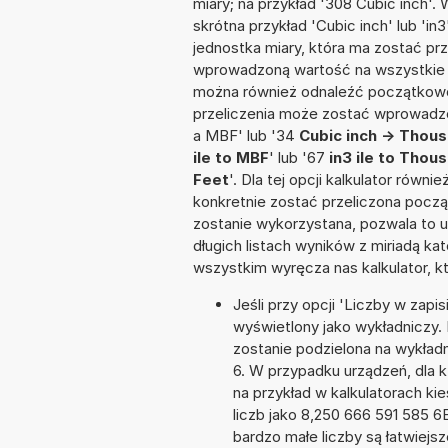
miary; na przykład '308 Cubic inch'.
skrótna przykład 'Cubic inch' lub 'in3
jednostka miary, która ma zostać prz
wprowadzoną wartość na wszystkie z
można również odnaleźć początkowo
przeliczenia może zostać wprowadzon
a MBF' lub '34
Cubic inch -> Thou
ile to MBF
' lub '67
in3 ile to Thou
Feet
'. Dla tej opcji kalkulator rów
konkretnie zostać przeliczona począ
zostanie wykorzystana, pozwala to 
długich listach wyników z miriadą ka
wszystkim wyręcza nas kalkulator, k
Jeśli przy opcji 'Liczby w zap
wyświetlony jako wykładniczy. 
zostanie podzielona na wykładni
6. W przypadku urządzeń, dla k
na przykład w kalkulatorach 
liczb jako 8,250 666 591 585 6
bardzo małe liczby są łatwiejs