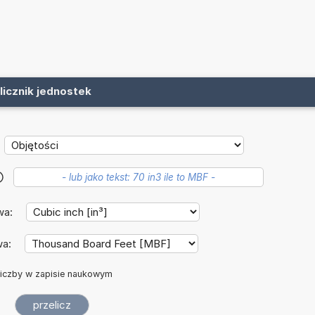
licznik jednostek
?
wa:
wa:
iczby w zapisie naukowym