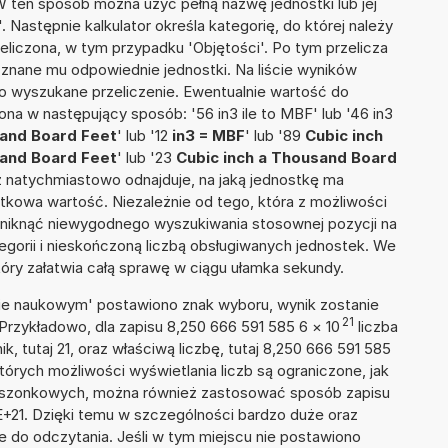
 W ten sposób można użyć pełną nazwę jednostki lub jej
'. Następnie kalkulator określa kategorię, do której należy
eliczona, w tym przypadku 'Objętości'. Po tym przelicza
nane mu odpowiednie jednostki. Na liście wyników
 wyszukane przeliczenie. Ewentualnie wartość do
a w następujący sposób: '56 in3 ile to MBF' lub '46 in3
sand Board Feet
' lub '12
in3 = MBF
' lub '89
Cubic inch
sand Board Feet
' lub '23
Cubic inch a Thousand Board
nież natychmiastowo odnajduje, na jaką jednostkę ma
tkowa wartość. Niezależnie od tego, która z możliwości
uniknąć niewygodnego wyszukiwania stosownej pozycji na
tegorii i nieskończoną liczbą obsługiwanych jednostek. We
tóry załatwia całą sprawę w ciągu ułamka sekundy.
isie naukowym' postawiono znak wyboru, wynik zostanie
21
Przykładowo, dla zapisu 8,250 666 591 585 6
×
10
liczba
k, tutaj 21, oraz właściwą liczbę, tutaj 8,250 666 591 585
tórych możliwości wyświetlania liczb są ograniczone, jak
kieszonkowych, można również zastosować sposób zapisu
E+21. Dzięki temu w szczególności bardzo duże oraz
ze do odczytania. Jeśli w tym miejscu nie postawiono