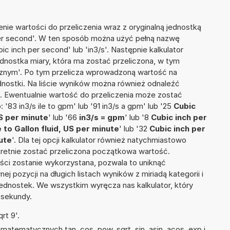
nie wartości do przeliczenia wraz z oryginalną jednostką
 per second'. W ten sposób można użyć pełną nazwę
bic inch per second' lub 'in3/s'. Następnie kalkulator
jednostka miary, która ma zostać przeliczona, w tym
nym'. Po tym przelicza wprowadzoną wartość na
nostki. Na liście wyników można również odnaleźć
 Ewentualnie wartość do przeliczenia może zostać
3 in3/s ile to gpm' lub '91 in3/s a gpm' lub '25
Cubic
US per minute
' lub '66
in3/s = gpm
' lub '8
Cubic inch per
le to Gallon fluid, US per minute
' lub '32
Cubic inch per
ute
'. Dla tej opcji kalkulator również natychmiastowo
kretnie zostać przeliczona początkowa wartość.
ości zostanie wykorzystana, pozwala to uniknąć
pozycji na długich listach wyników z miriadą kategorii i
ednostek. We wszystkim wyręcza nas kalkulator, który
 sekundy.
rt 9'.
atematycznych tan, cos, pow, sqrt, sin, asin, acos, exp i