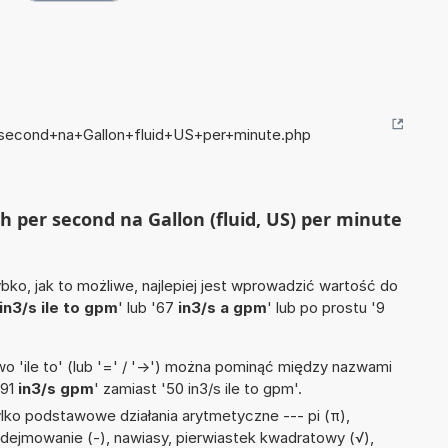
r+second+na+Gallon+fluid+US+per+minute.php
ch per second na Gallon (fluid, US) per minute
ko, jak to możliwe, najlepiej jest wprowadzić wartość do
in3/s ile to gpm
' lub '67
in3/s a gpm
' lub po prostu '9
 'ile to' (lub '=' / '->') można pominąć między nazwami
'91
in3/s gpm
' zamiast '50 in3/s ile to gpm'.
lko podstawowe działania arytmetyczne --- pi (π),
odejmowanie (-), nawiasy, pierwiastek kwadratowy (√),