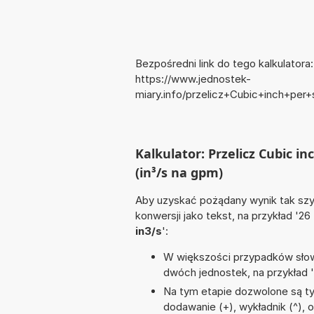
Bezpośredni link do tego kalkulatora:
https://www.jednostek-
miary.info/przelicz+Cubic+inch+pe
Kalkulator: Przelicz Cubic in
(in³/s na gpm)
Aby uzyskać pożądany wynik tak szyb
konwersji jako tekst, na przykład '26
in3/s
':
W większości przypadków słowo
dwóch jednostek, na przykład 
Na tym etapie dozwolone są ty
dodawanie (+), wykładnik (^), 