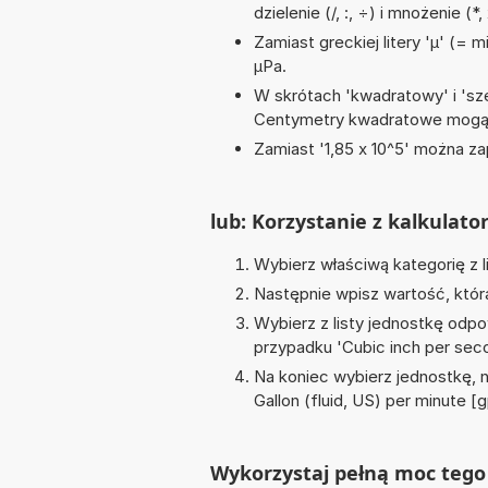
dzielenie (/, :, ÷) i mnożenie (*,
Zamiast greckiej litery 'µ' (= 
µPa.
W skrótach 'kwadratowy' i 'sze
Centymetry kwadratowe mogą 
Zamiast '1,85 x 10^5' można zap
lub: Korzystanie z kalkulato
Wybierz właściwą kategorię z l
Następnie wpisz wartość, któr
Wybierz z listy jednostkę odpo
przypadku '
Cubic inch per seco
Na koniec wybierz jednostkę, 
Gallon (fluid, US) per minute [
Wykorzystaj pełną moc tego 