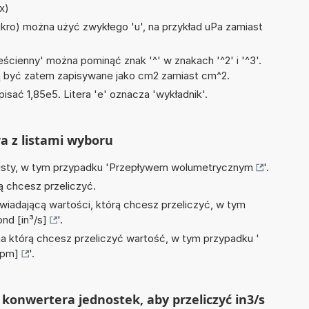
 x)
mikro) można użyć zwykłego 'u', na przykład uPa zamiast
ścienny' można pominąć znak '^' w znakach '^2' i '^3'.
być zatem zapisywane jako cm2 zamiast cm^2.
isać 1,85e5. Litera 'e' oznacza 'wykładnik'.
ra z listami wyboru
isty, w tym przypadku '
Przepływem wolumetrycznym
'.
ą chcesz przeliczyć.
wiadającą wartości, którą chcesz przeliczyć, w tym
nd [in³/s]
'.
na którą chcesz przeliczyć wartość, w tym przypadku '
gpm]
'.
konwertera jednostek, aby przeliczyć in3/s