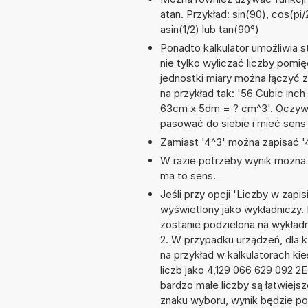
atan. Przykład: sin(90), cos(pi/
asin(1/2) lub tan(90°)
Ponadto kalkulator umożliwia
nie tylko wyliczać liczby pomię
jednostki miary można łączyć 
na przykład tak: '56 Cubic inch
63cm x 5dm = ? cm^3'. Oczywi
pasować do siebie i mieć sens 
Zamiast '4^3' można zapisać '4
W razie potrzeby wynik można za
ma to sens.
Jeśli przy opcji 'Liczby w zap
wyświetlony jako wykładniczy. 
zostanie podzielona na wykładni
2. W przypadku urządzeń, dla k
na przykład w kalkulatorach 
liczb jako 4,129 066 629 092 2
bardzo małe liczby są łatwiejs
znaku wyboru, wynik będzie 