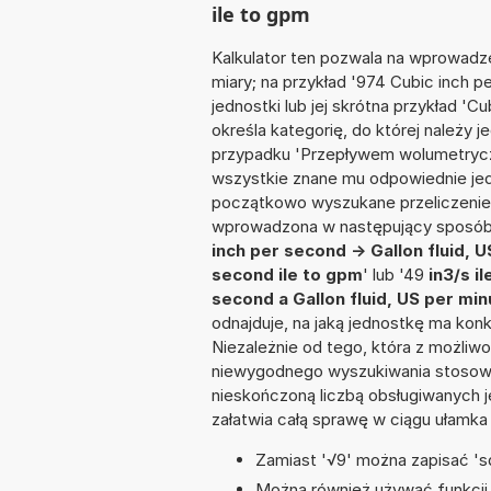
ile to gpm
Kalkulator ten pozwala na wprowadze
miary; na przykład '974 Cubic inch
jednostki lub jej skrótna przykład 'Cu
określa kategorię, do której należy 
przypadku 'Przepływem wolumetrycz
wszystkie znane mu odpowiednie jed
początkowo wyszukane przeliczenie.
wprowadzona w następujący sposób: '8
inch per second -> Gallon fluid, 
second ile to gpm
' lub '49
in3/s i
second a Gallon fluid, US per min
odnajduje, na jaką jednostkę ma kon
Niezależnie od tego, która z możliw
niewygodnego wyszukiwania stosownej 
nieskończoną liczbą obsługiwanych j
załatwia całą sprawę w ciągu ułamka
Zamiast '√9' można zapisać 'sq
Można również używać funkcji m