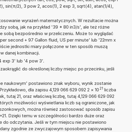
2), sin(π/2), 3 pow 2, acos(1), 2 exp 3, sqrt(4), atan(1/4),
 stosowanie wyrażeń matematycznych. W rezultacie można
dzy sobą, jak na przykład '39 * 80 in3/s', ale też różne
ze sobą bezpośrednio w przeliczeniu. Może to wyglądać
 per second + 97 Gallon fluid, US per minute' lub '22mm x
ście jednostki miary połączone w ten sposób muszą
w danej kombinacji.
 exp 3' lub '4 pow 3'.
okrąglić do określonej liczby miejsc po przecinku, jeśli
isie naukowym' postawiono znak wyboru, wynik zostanie
21
Przykładowo, dla zapisu 4,129 066 629 092 2
×
10
liczba
k, tutaj 21, oraz właściwą liczbę, tutaj 4,129 066 629 092
tórych możliwości wyświetlania liczb są ograniczone, jak
kieszonkowych, można również zastosować sposób zapisu
E+21. Dzięki temu w szczególności bardzo duże oraz
ze do odczytania. Jeśli w tym miejscu nie postawiono
podany zgodnie ze zwyczajowym sposobem zapisywania