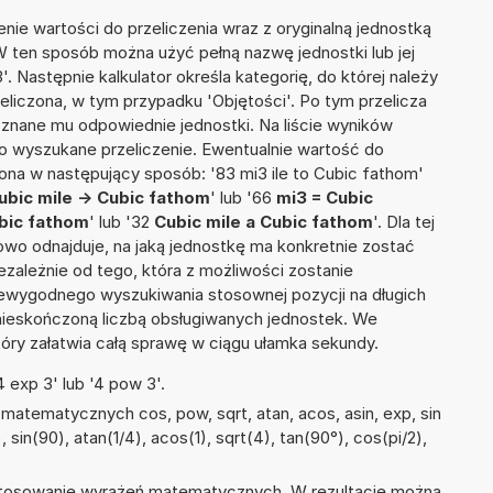
nie wartości do przeliczenia wraz z oryginalną jednostką
 W ten sposób można użyć pełną nazwę jednostki lub jej
3'. Następnie kalkulator określa kategorię, do której należy
eliczona, w tym przypadku 'Objętości'. Po tym przelicza
nane mu odpowiednie jednostki. Na liście wyników
 wyszukane przeliczenie. Ewentualnie wartość do
na w następujący sposób: '83 mi3 ile to Cubic fathom'
ubic mile -> Cubic fathom
' lub '66
mi3 = Cubic
ubic fathom
' lub '32
Cubic mile a Cubic fathom
'. Dla tej
towo odnajduje, na jaką jednostkę ma konkretnie zostać
zależnie od tego, która z możliwości zostanie
iewygodnego wyszukiwania stosownej pozycji na długich
i nieskończoną liczbą obsługiwanych jednostek. We
tóry załatwia całą sprawę w ciągu ułamka sekundy.
 exp 3' lub '4 pow 3'.
atematycznych cos, pow, sqrt, atan, acos, asin, exp, sin
), sin(90), atan(1/4), acos(1), sqrt(4), tan(90°), cos(pi/2),
 stosowanie wyrażeń matematycznych. W rezultacie można