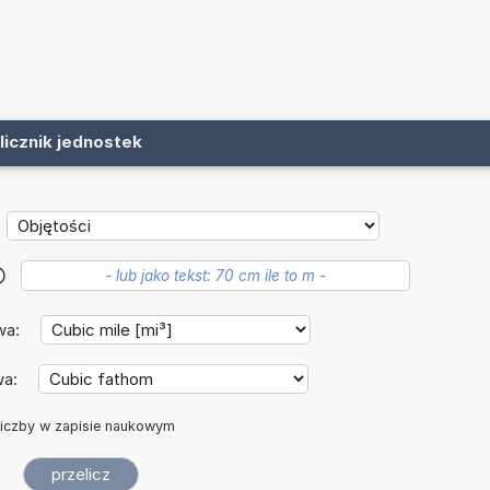
licznik jednostek
?
wa:
wa:
iczby w zapisie naukowym