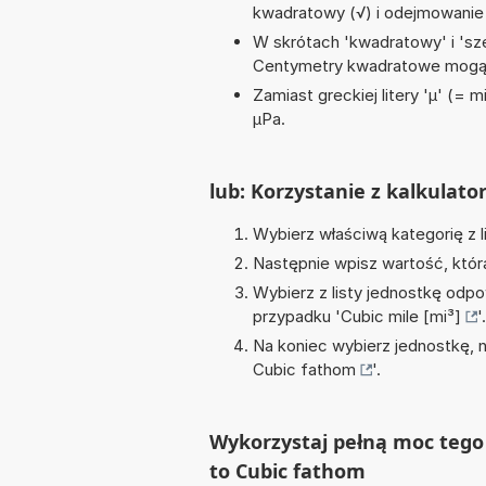
kwadratowy (√) i odejmowanie 
W skrótach 'kwadratowy' i 'sze
Centymetry kwadratowe mogą 
Zamiast greckiej litery 'µ' (= 
µPa.
lub: Korzystanie z kalkulato
Wybierz właściwą kategorię z l
Następnie wpisz wartość, któr
Wybierz z listy jednostkę odpo
przypadku '
Cubic mile [mi³]
'.
Na koniec wybierz jednostkę, 
Cubic fathom
'.
Wykorzystaj pełną moc tego 
to Cubic fathom