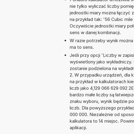
nie tylko wyliczać liczby pomię
jednostki miary można łączyć 
na przykład tak: '56 Cubic mi
Oczywiście jednostki miary po
sens w danej kombinacji.
W razie potrzeby wynik można za
ma to sens.
Jeśli przy opcji 'Liczby w zap
wyświetlony jako wykładniczy. 
zostanie podzielona na wykładni
2. W przypadku urządzeń, dla k
na przykład w kalkulatorach 
liczb jako 4,129 066 629 092 2
bardzo małe liczby są łatwiejs
znaku wyboru, wynik będzie 
liczb. Dla powyższego przykła
000 000. Niezależnie od sposo
kalkulatora to 14 miejsc. Powi
aplikacji.