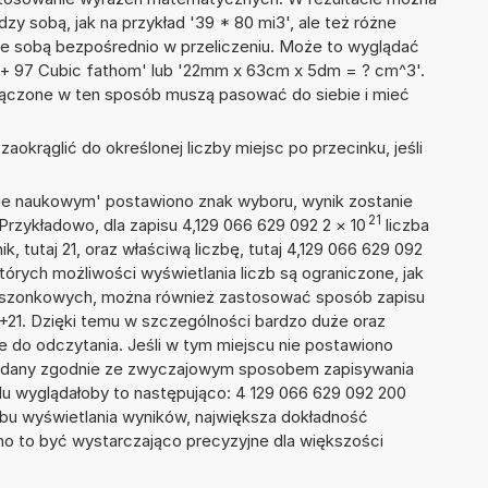
dzy sobą, jak na przykład '39 * 80 mi3', ale też różne
ze sobą bezpośrednio w przeliczeniu. Może to wyglądać
le + 97 Cubic fathom' lub '22mm x 63cm x 5dm = ? cm^3'.
łączone w ten sposób muszą pasować do siebie i mieć
okrąglić do określonej liczby miejsc po przecinku, jeśli
isie naukowym' postawiono znak wyboru, wynik zostanie
21
Przykładowo, dla zapisu 4,129 066 629 092 2
×
10
liczba
k, tutaj 21, oraz właściwą liczbę, tutaj 4,129 066 629 092
tórych możliwości wyświetlania liczb są ograniczone, jak
kieszonkowych, można również zastosować sposób zapisu
E+21. Dzięki temu w szczególności bardzo duże oraz
ze do odczytania. Jeśli w tym miejscu nie postawiono
podany zgodnie ze zwyczajowym sposobem zapisywania
du wyglądałoby to następująco: 4 129 066 629 092 200
bu wyświetlania wyników, największa dokładność
nno to być wystarczająco precyzyjne dla większości