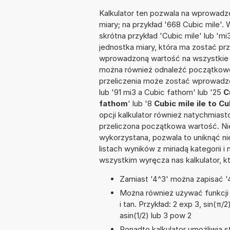
Kalkulator ten pozwala na wprowadze
miary; na przykład '668 Cubic mile'.
skrótna przykład 'Cubic mile' lub 'mi
jednostka miary, która ma zostać prz
wprowadzoną wartość na wszystkie z
można również odnaleźć początkowo
przeliczenia może zostać wprowadzo
lub '91 mi3 a Cubic fathom' lub '25
C
fathom
' lub '8
Cubic mile ile to C
opcji kalkulator również natychmias
przeliczona początkowa wartość. Nie
wykorzystana, pozwala to uniknąć n
listach wyników z miriadą kategorii 
wszystkim wyręcza nas kalkulator, k
Zamiast '4^3' można zapisać '4
Można również używać funkcji m
i tan. Przykład: 2 exp 3, sin(π/2
asin(1/2) lub 3 pow 2
Ponadto kalkulator umożliwia