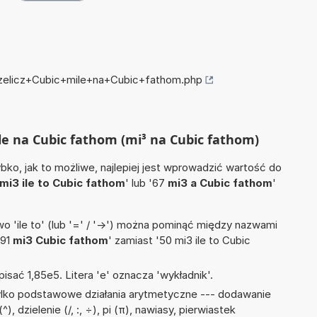
przelicz+Cubic+mile+na+Cubic+fathom.php
ile na Cubic fathom (mi³ na Cubic fathom)
ko, jak to możliwe, najlepiej jest wprowadzić wartość do
mi3 ile to Cubic fathom
' lub '67
mi3 a Cubic fathom
'
 'ile to' (lub '=' / '->') można pominąć między nazwami
'91
mi3 Cubic fathom
' zamiast '50 mi3 ile to Cubic
isać 1,85e5. Litera 'e' oznacza 'wykładnik'.
ylko podstawowe działania arytmetyczne --- dodawanie
^), dzielenie (/, :, ÷), pi (π), nawiasy, pierwiastek