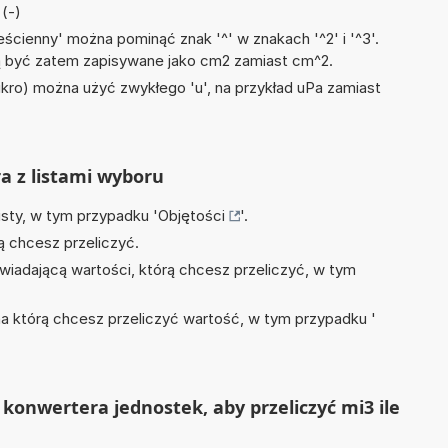
(-)
ścienny' można pominąć znak '^' w znakach '^2' i '^3'.
być zatem zapisywane jako cm2 zamiast cm^2.
mikro) można użyć zwykłego 'u', na przykład uPa zamiast
ra z listami wyboru
isty, w tym przypadku '
Objętości
'.
ą chcesz przeliczyć.
wiadającą wartości, którą chcesz przeliczyć, w tym
na którą chcesz przeliczyć wartość, w tym przypadku '
konwertera jednostek, aby przeliczyć mi3 ile