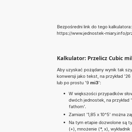
Bezpośredni link do tego kalkulatora:
https://www.jednostek-miary.info/
Kalkulator: Przelicz Cubic m
Aby uzyskać pożądany wynik tak szyb
konwersji jako tekst, na przykład '26
lub po prostu '9
mi3
':
W większości przypadków słowo
dwóch jednostek, na przykład 
fathom'.
Zamiast '1,85 x 10^5' można zap
Na tym etapie dozwolone są t
(+), mnożenie (*, x), wykładnik (