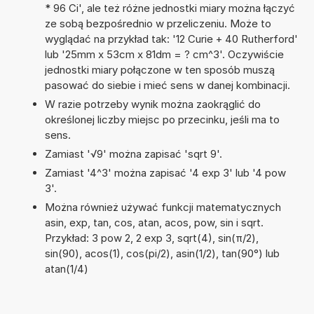
* 96 Ci', ale też różne jednostki miary można łączyć
ze sobą bezpośrednio w przeliczeniu. Może to
wyglądać na przykład tak: '12 Curie + 40 Rutherford'
lub '25mm x 53cm x 81dm = ? cm^3'. Oczywiście
jednostki miary połączone w ten sposób muszą
pasować do siebie i mieć sens w danej kombinacji.
W razie potrzeby wynik można zaokrąglić do
określonej liczby miejsc po przecinku, jeśli ma to
sens.
Zamiast '√9' można zapisać 'sqrt 9'.
Zamiast '4^3' można zapisać '4 exp 3' lub '4 pow
3'.
Można również używać funkcji matematycznych
asin, exp, tan, cos, atan, acos, pow, sin i sqrt.
Przykład: 3 pow 2, 2 exp 3, sqrt(4), sin(π/2),
sin(90), acos(1), cos(pi/2), asin(1/2), tan(90°) lub
atan(1/4)