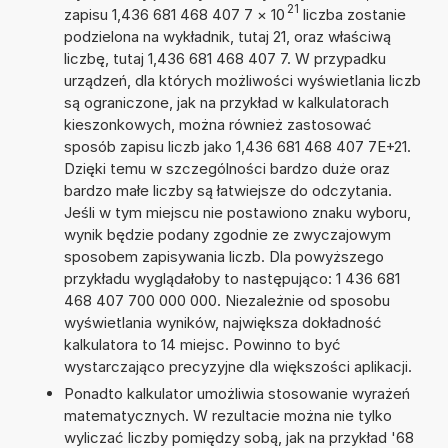
21
zapisu 1,436 681 468 407 7
×
10
liczba zostanie
podzielona na wykładnik, tutaj 21, oraz właściwą
liczbę, tutaj 1,436 681 468 407 7. W przypadku
urządzeń, dla których możliwości wyświetlania liczb
są ograniczone, jak na przykład w kalkulatorach
kieszonkowych, można również zastosować
sposób zapisu liczb jako 1,436 681 468 407 7E+21.
Dzięki temu w szczególności bardzo duże oraz
bardzo małe liczby są łatwiejsze do odczytania.
Jeśli w tym miejscu nie postawiono znaku wyboru,
wynik będzie podany zgodnie ze zwyczajowym
sposobem zapisywania liczb. Dla powyższego
przykładu wyglądałoby to następująco: 1 436 681
468 407 700 000 000. Niezależnie od sposobu
wyświetlania wyników, największa dokładność
kalkulatora to 14 miejsc. Powinno to być
wystarczająco precyzyjne dla większości aplikacji.
Ponadto kalkulator umożliwia stosowanie wyrażeń
matematycznych. W rezultacie można nie tylko
wyliczać liczby pomiędzy sobą, jak na przykład '68