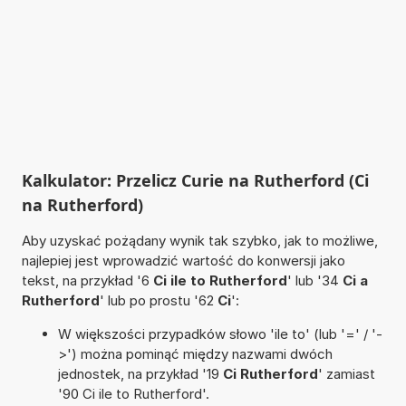
Kalkulator: Przelicz Curie na Rutherford (Ci
na Rutherford)
Aby uzyskać pożądany wynik tak szybko, jak to możliwe,
najlepiej jest wprowadzić wartość do konwersji jako
tekst, na przykład '6
Ci ile to Rutherford
' lub '34
Ci a
Rutherford
' lub po prostu '62
Ci
':
W większości przypadków słowo 'ile to' (lub '=' / '-
>') można pominąć między nazwami dwóch
jednostek, na przykład '19
Ci Rutherford
' zamiast
'90 Ci ile to Rutherford'.