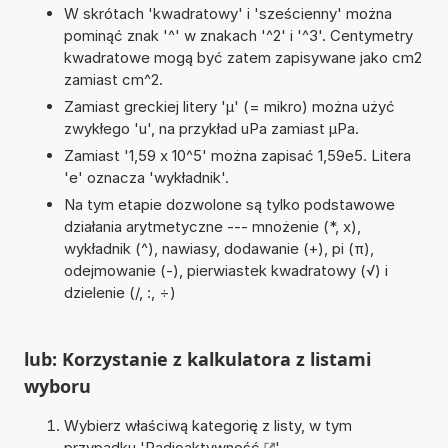
W skrótach 'kwadratowy' i 'sześcienny' można
pominąć znak '^' w znakach '^2' i '^3'. Centymetry
kwadratowe mogą być zatem zapisywane jako cm2
zamiast cm^2.
Zamiast greckiej litery 'µ' (= mikro) można użyć
zwykłego 'u', na przykład uPa zamiast µPa.
Zamiast '1,59 x 10^5' można zapisać 1,59e5. Litera
'e' oznacza 'wykładnik'.
Na tym etapie dozwolone są tylko podstawowe
działania arytmetyczne --- mnożenie (*, x),
wykładnik (^), nawiasy, dodawanie (+), pi (π),
odejmowanie (-), pierwiastek kwadratowy (√) i
dzielenie (/, :, ÷)
lub: Korzystanie z kalkulatora z listami
wyboru
Wybierz właściwą kategorię z listy, w tym
przypadku '
Radioaktywność
'.