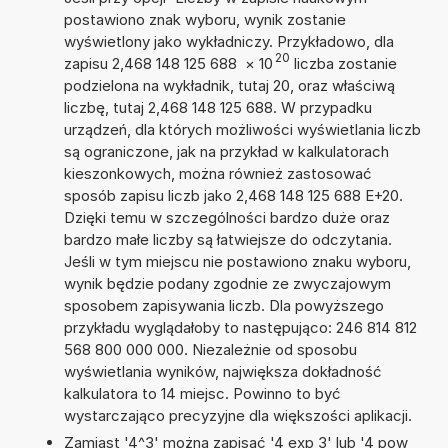
postawiono znak wyboru, wynik zostanie
wyświetlony jako wykładniczy. Przykładowo, dla
20
zapisu 2,468 148 125 688
×
10
liczba zostanie
podzielona na wykładnik, tutaj 20, oraz właściwą
liczbę, tutaj 2,468 148 125 688. W przypadku
urządzeń, dla których możliwości wyświetlania liczb
są ograniczone, jak na przykład w kalkulatorach
kieszonkowych, można również zastosować
sposób zapisu liczb jako 2,468 148 125 688 E+20.
Dzięki temu w szczególności bardzo duże oraz
bardzo małe liczby są łatwiejsze do odczytania.
Jeśli w tym miejscu nie postawiono znaku wyboru,
wynik będzie podany zgodnie ze zwyczajowym
sposobem zapisywania liczb. Dla powyższego
przykładu wyglądałoby to następująco: 246 814 812
568 800 000 000. Niezależnie od sposobu
wyświetlania wyników, największa dokładność
kalkulatora to 14 miejsc. Powinno to być
wystarczająco precyzyjne dla większości aplikacji.
Zamiast '4^3' można zapisać '4 exp 3' lub '4 pow