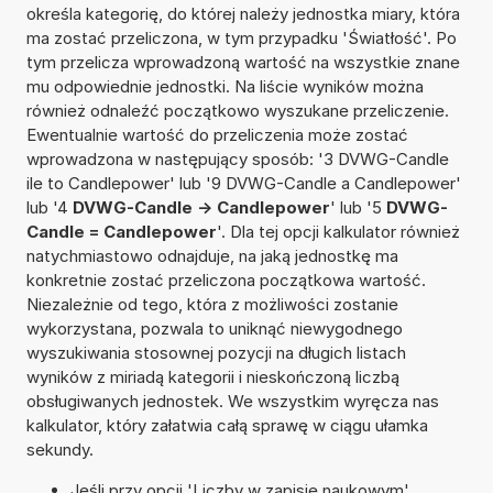
określa kategorię, do której należy jednostka miary, która
ma zostać przeliczona, w tym przypadku 'Światłość'. Po
tym przelicza wprowadzoną wartość na wszystkie znane
mu odpowiednie jednostki. Na liście wyników można
również odnaleźć początkowo wyszukane przeliczenie.
Ewentualnie wartość do przeliczenia może zostać
wprowadzona w następujący sposób: '3 DVWG-Candle
ile to Candlepower' lub '9 DVWG-Candle a Candlepower'
lub '4
DVWG-Candle -> Candlepower
' lub '5
DVWG-
Candle = Candlepower
'. Dla tej opcji kalkulator również
natychmiastowo odnajduje, na jaką jednostkę ma
konkretnie zostać przeliczona początkowa wartość.
Niezależnie od tego, która z możliwości zostanie
wykorzystana, pozwala to uniknąć niewygodnego
wyszukiwania stosownej pozycji na długich listach
wyników z miriadą kategorii i nieskończoną liczbą
obsługiwanych jednostek. We wszystkim wyręcza nas
kalkulator, który załatwia całą sprawę w ciągu ułamka
sekundy.
Jeśli przy opcji 'Liczby w zapisie naukowym'