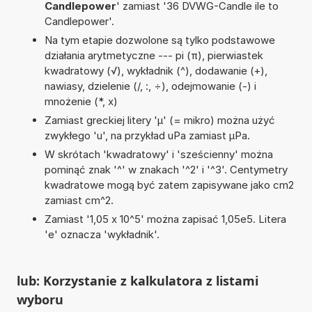
Candlepower
' zamiast '36 DVWG-Candle ile to
Candlepower'.
Na tym etapie dozwolone są tylko podstawowe
działania arytmetyczne --- pi (π), pierwiastek
kwadratowy (√), wykładnik (^), dodawanie (+),
nawiasy, dzielenie (/, :, ÷), odejmowanie (-) i
mnożenie (*, x)
Zamiast greckiej litery 'µ' (= mikro) można użyć
zwykłego 'u', na przykład uPa zamiast µPa.
W skrótach 'kwadratowy' i 'sześcienny' można
pominąć znak '^' w znakach '^2' i '^3'. Centymetry
kwadratowe mogą być zatem zapisywane jako cm2
zamiast cm^2.
Zamiast '1,05 x 10^5' można zapisać 1,05e5. Litera
'e' oznacza 'wykładnik'.
lub: Korzystanie z kalkulatora z listami
wyboru