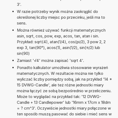
3'.
W razie potrzeby wynik można zaokrąglić do
określonej liczby miejsc po przecinku, jeśli ma to
sens.
Można również używać funkcji matematycznych
asin, sqrt, cos, pow, exp, acos, tan, atan i sin.
Przykład: sqrt(4), atan(1/4), cos(pi/2), 3 pow 2, 2
exp 3, tan(90°), acos(1), asin(1/2), sin(π/2) lub
sin(90)
Zamiast '√4' można zapisać 'sqrt 4'.
Ponadto kalkulator umożliwia stosowanie wyrażeń
matematycznych. W rezultacie można nie tylko
wyliczać liczby pomiędzy sobą, jak na przykład '14 *
15 DVWG-Candle', ale też różne jednostki miary
można łączyć ze sobą bezpośrednio w przeliczeniu.
Może to wyglądać na przykład tak: '12 DVWG-
Candle + 13 Candlepower' lub '16mm x 17cm x 18dm
= ? cm^3'. Oczywiście jednostki miary połączone w
ten sposób muszą pasować do siebie i mieć sens w