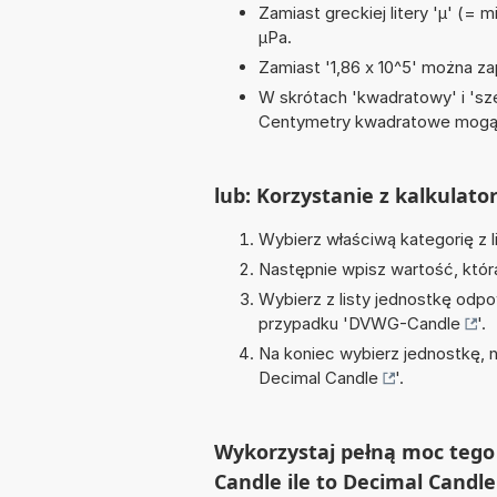
Zamiast greckiej litery 'µ' (= 
µPa.
Zamiast '1,86 x 10^5' można zap
W skrótach 'kwadratowy' i 'sze
Centymetry kwadratowe mogą 
lub: Korzystanie z kalkulato
Wybierz właściwą kategorię z l
Następnie wpisz wartość, któr
Wybierz z listy jednostkę odpo
przypadku '
DVWG-Candle
'.
Na koniec wybierz jednostkę, 
Decimal Candle
'.
Wykorzystaj pełną moc tego
Candle ile to Decimal Candle