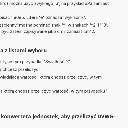
mikro) można użyć zwykłego 'u', na przykład uPa zamiast
isać 1,86e5. Litera 'e' oznacza 'wykładnik'.
ścienny' można pominąć znak '^' w znakach '^2' i '^3'.
być zatem zapisywane jako cm2 zamiast cm^2.
ra z listami wyboru
isty, w tym przypadku '
Światłość
'.
ą chcesz przeliczyć.
wiadającą wartości, którą chcesz przeliczyć, w tym
na którą chcesz przeliczyć wartość, w tym przypadku '
 konwertera jednostek, aby przeliczyć DVWG-