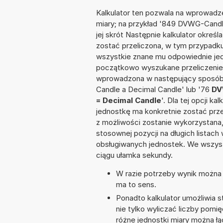
Kalkulator ten pozwala na wprowadze
miary; na przykład '849 DVWG-Candl
jej skrót Następnie kalkulator określ
zostać przeliczona, w tym przypadk
wszystkie znane mu odpowiednie jed
początkowo wyszukane przeliczenie.
wprowadzona w następujący sposób:
Candle a Decimal Candle' lub '76
DV
= Decimal Candle
'. Dla tej opcji k
jednostkę ma konkretnie zostać prze
z możliwości zostanie wykorzystana
stosownej pozycji na długich listach 
obsługiwanych jednostek. We wszystk
ciągu ułamka sekundy.
W razie potrzeby wynik można za
ma to sens.
Ponadto kalkulator umożliwia
nie tylko wyliczać liczby pomi
różne jednostki miary można ł