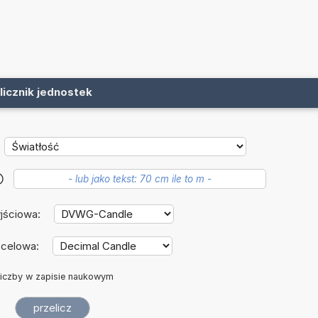
licznik jednostek
?
jściowa:
ocelowa:
iczby w zapisie naukowym