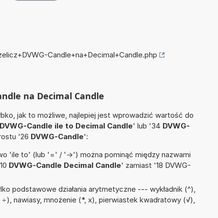
przelicz+DVWG-Candle+na+Decimal+Candle.php
andle na Decimal Candle
ko, jak to możliwe, najlepiej jest wprowadzić wartość do
DVWG-Candle ile to Decimal Candle
' lub '34
DVWG-
prostu '26
DVWG-Candle
':
 'ile to' (lub '=' / '->') można pominąć między nazwami
'10
DVWG-Candle Decimal Candle
' zamiast '18 DVWG-
lko podstawowe działania arytmetyczne --- wykładnik (^),
:, ÷), nawiasy, mnożenie (*, x), pierwiastek kwadratowy (√),