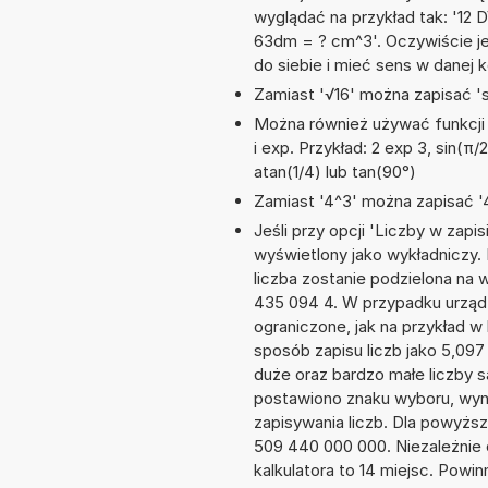
wyglądać na przykład tak: '12
63dm = ? cm^3'. Oczywiście j
do siebie i mieć sens w danej k
Zamiast '√16' można zapisać 'sq
Można również używać funkcji m
i exp. Przykład: 2 exp 3, sin(π/2
atan(1/4) lub tan(90°)
Zamiast '4^3' można zapisać '4
Jeśli przy opcji 'Liczby w zap
wyświetlony jako wykładniczy.
liczba zostanie podzielona na w
435 094 4. W przypadku urządz
ograniczone, jak na przykład 
sposób zapisu liczb jako 5,09
duże oraz bardzo małe liczby s
postawiono znaku wyboru, wy
zapisywania liczb. Dla powyżs
509 440 000 000. Niezależnie
kalkulatora to 14 miejsc. Powi