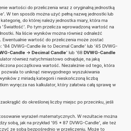
nie wartości do przeliczenia wraz z oryginalną jednostką
e'. W ten sposób można użyć pełną nazwę jednostki lub
a kategorię, do której należy jednostka miary, która ma
u 'Światłość'. Po tym przelicza wprowadzoną wartość na
nostki. Na liście wyników można również odnaleźć
 Ewentualnie wartość do przeliczenia może zostać
 '84 DVWG-Candle ile to Decimal Candle' lub '45 DVWG-
WG-Candle -> Decimal Candle
' lub '68
DVWG-Candle
alkulator również natychmiastowo odnajduje, na jaką
liczona początkowa wartość. Niezależnie od tego, która
, pozwala to uniknąć niewygodnego wyszukiwania
wyników z miriadą kategorii i nieskończoną liczbą
im wyręcza nas kalkulator, który załatwia całą sprawę w
okrąglić do określonej liczby miejsc po przecinku, jeśli
 stosowanie wyrażeń matematycznych. W rezultacie można
ędzy sobą, jak na przykład '95 * 87 DVWG-Candle', ale też
ączyć ze sobą bezpośrednio w przeliczeniu. Może to