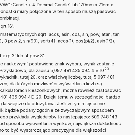
 DVWG-Candle + 4 Decimal Candle' lub '79mm x 71cm x
ednostki miary połączone w ten sposób muszą pasować
ombinacji.
rt 16'.
atematycznych sqrt, acos, asin, cos, sin, pow, atan, tan
), 3 pow 2, sin(90), sqrt(4), acos(1), cos(pi/2), asin(1/2),
 exp 3' lub '4 pow 3'.
isie naukowym' postawiono znak wyboru, wynik zostanie
20
 Przykładowo, dla zapisu 5,097 481 435 094 4
×
10
ykładnik, tutaj 20, oraz właściwą liczbę, tutaj 5,097 481
eń, dla których możliwości wyświetlania liczb są
w kalkulatorach kieszonkowych, można również zastosować
7 481 435 094 4E+20. Dzięki temu w szczególności bardzo
ą łatwiejsze do odczytania. Jeśli w tym miejscu nie
nik będzie podany zgodnie ze zwyczajowym sposobem
zego przykładu wyglądałoby to następująco: 509 748 143
 od sposobu wyświetlania wyników, największa dokładność
nno to być wystarczająco precyzyjne dla większości