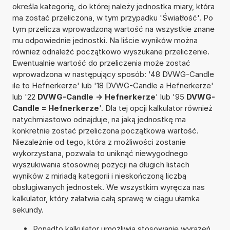
określa kategorię, do której należy jednostka miary, która
ma zostać przeliczona, w tym przypadku 'Światłość'. Po
tym przelicza wprowadzoną wartość na wszystkie znane
mu odpowiednie jednostki. Na liście wyników można
również odnaleźć początkowo wyszukane przeliczenie.
Ewentualnie wartość do przeliczenia może zostać
wprowadzona w następujący sposób: '48 DVWG-Candle
ile to Hefnerkerze' lub '18 DVWG-Candle a Hefnerkerze'
lub '22
DVWG-Candle -> Hefnerkerze
' lub '95
DVWG-
Candle = Hefnerkerze
'. Dla tej opcji kalkulator również
natychmiastowo odnajduje, na jaką jednostkę ma
konkretnie zostać przeliczona początkowa wartość.
Niezależnie od tego, która z możliwości zostanie
wykorzystana, pozwala to uniknąć niewygodnego
wyszukiwania stosownej pozycji na długich listach
wyników z miriadą kategorii i nieskończoną liczbą
obsługiwanych jednostek. We wszystkim wyręcza nas
kalkulator, który załatwia całą sprawę w ciągu ułamka
sekundy.
Ponadto kalkulator umożliwia stosowanie wyrażeń