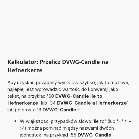
Kalkulator: Przelicz DVWG-Candle na
Hefnerkerze
Aby uzyskać pożądany wynik tak szybko, jak to możliwe,
najlepiej jest wprowadzić wartość do konwersji jako
tekst, na przykład '60
DVWG-Candle ile to
Hefnerkerze
' lub '34
DVWG-Candle a Hefnerkerze
'
lub po prostu '8
DVWG-Candle
':
W większości przypadków słowo 'ile to' (lub '=' / '-
>') można pominąć między nazwami dwóch
jednostek, na przykład '55
DVWG-Candle