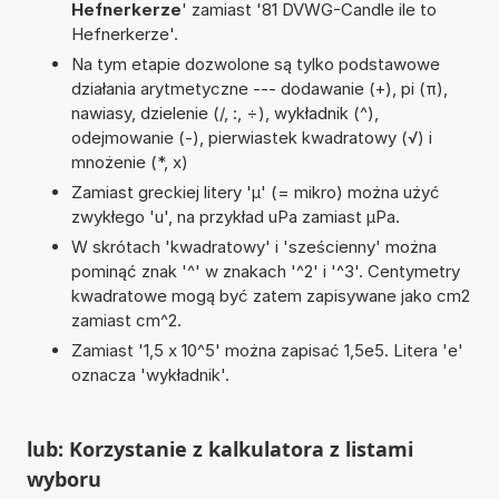
Hefnerkerze
' zamiast '81 DVWG-Candle ile to
Hefnerkerze'.
Na tym etapie dozwolone są tylko podstawowe
działania arytmetyczne --- dodawanie (+), pi (π),
nawiasy, dzielenie (/, :, ÷), wykładnik (^),
odejmowanie (-), pierwiastek kwadratowy (√) i
mnożenie (*, x)
Zamiast greckiej litery 'µ' (= mikro) można użyć
zwykłego 'u', na przykład uPa zamiast µPa.
W skrótach 'kwadratowy' i 'sześcienny' można
pominąć znak '^' w znakach '^2' i '^3'. Centymetry
kwadratowe mogą być zatem zapisywane jako cm2
zamiast cm^2.
Zamiast '1,5 x 10^5' można zapisać 1,5e5. Litera 'e'
oznacza 'wykładnik'.
lub: Korzystanie z kalkulatora z listami
wyboru