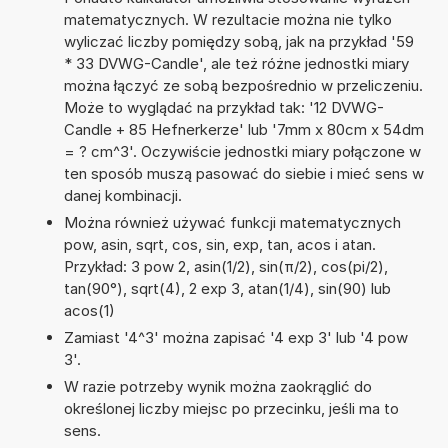
matematycznych. W rezultacie można nie tylko
wyliczać liczby pomiędzy sobą, jak na przykład '59
* 33 DVWG-Candle', ale też różne jednostki miary
można łączyć ze sobą bezpośrednio w przeliczeniu.
Może to wyglądać na przykład tak: '12 DVWG-
Candle + 85 Hefnerkerze' lub '7mm x 80cm x 54dm
= ? cm^3'. Oczywiście jednostki miary połączone w
ten sposób muszą pasować do siebie i mieć sens w
danej kombinacji.
Można również używać funkcji matematycznych
pow, asin, sqrt, cos, sin, exp, tan, acos i atan.
Przykład: 3 pow 2, asin(1/2), sin(π/2), cos(pi/2),
tan(90°), sqrt(4), 2 exp 3, atan(1/4), sin(90) lub
acos(1)
Zamiast '4^3' można zapisać '4 exp 3' lub '4 pow
3'.
W razie potrzeby wynik można zaokrąglić do
określonej liczby miejsc po przecinku, jeśli ma to
sens.