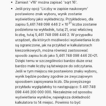
Zamiast '√16' można zapisać 'sqrt 16'.
Jeśli przy opcji 'Liczby w zapisie naukowym'
postawiono znak wyboru, wynik zostanie
wyświetlony jako wykładniczy. Przykładowo, dla
21
zapisu 5,461 748 098 446 2
×
10
liczba zostanie
podzielona na wykładnik, tutaj 21, oraz właściwą
liczbę, tutaj 5,461 748 098 446 2. W przypadku
urządzeń, dla których możliwości wyświetlania liczb
są ograniczone, jak na przykład w kalkulatorach
kieszonkowych, można również zastosować
sposób zapisu liczb jako 5,461 748 098 446 2E+21.
Dzięki temu w szczególności bardzo duże oraz
bardzo małe liczby są łatwiejsze do odczytania.
Jeśli w tym miejscu nie postawiono znaku wyboru,
wynik będzie podany zgodnie ze zwyczajowym
sposobem zapisywania liczb. Dla powyższego
przykładu wyglądałoby to następująco: 5 461 748
098 446 200 000 000. Niezależnie od sposobu
wyświetlania wyników, największa dokładność
kalkulatora to 14 miejsc. Powinno to być