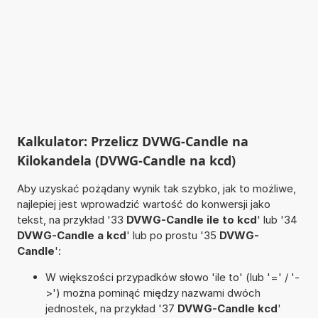
Kalkulator: Przelicz DVWG-Candle na
Kilokandela (DVWG-Candle na kcd)
Aby uzyskać pożądany wynik tak szybko, jak to możliwe,
najlepiej jest wprowadzić wartość do konwersji jako
tekst, na przykład '33
DVWG-Candle ile to kcd
' lub '34
DVWG-Candle a kcd
' lub po prostu '35
DVWG-
Candle
':
W większości przypadków słowo 'ile to' (lub '=' / '-
>') można pominąć między nazwami dwóch
jednostek, na przykład '37
DVWG-Candle kcd
'