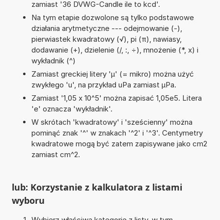
zamiast '36 DVWG-Candle ile to kcd'.
Na tym etapie dozwolone są tylko podstawowe
działania arytmetyczne --- odejmowanie (-),
pierwiastek kwadratowy (√), pi (π), nawiasy,
dodawanie (+), dzielenie (/, :, ÷), mnożenie (*, x) i
wykładnik (^)
Zamiast greckiej litery 'µ' (= mikro) można użyć
zwykłego 'u', na przykład uPa zamiast µPa.
Zamiast '1,05 x 10^5' można zapisać 1,05e5. Litera
'e' oznacza 'wykładnik'.
W skrótach 'kwadratowy' i 'sześcienny' można
pominąć znak '^' w znakach '^2' i '^3'. Centymetry
kwadratowe mogą być zatem zapisywane jako cm2
zamiast cm^2.
lub: Korzystanie z kalkulatora z listami
wyboru
Wybierz właściwą kategorię z listy, w tym