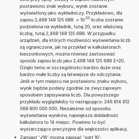
postawiono znak wyboru, wynik zostanie
wyświetlony jako wykładniczy. Przykładowo, dla
20
zapisu 2,468 148 125 688
×
10
liczba zostanie
podzielona na wykładnik, tutaj 20, oraz właściwą
liczbę, tutaj 2,468 148 125 688. W przypadku
urządzeń, dla których możliwości wyświetlania liczb
są ograniczone, jak na przykład w kalkulatorach
kieszonkowych, można również zastosować
sposób zapisu liczb jako 2,468 148 125 688 E+20.
Dzięki temu w szczególności bardzo duże oraz
bardzo małe liczby są łatwiejsze do odczytania.
Jeśli w tym miejscu nie postawiono znaku wyboru,
wynik będzie podany zgodnie ze zwyczajowym
sposobem zapisywania liczb. Dla powyższego
przykładu wyglądałoby to następująco: 246 814 812
568 800 000 000. Niezależnie od sposobu
wyświetlania wyników, największa dokładność
kalkulatora to 14 miejsc. Powinno to być
wystarczająco precyzyjne dla większości aplikacji.
Zamiast '√16' można zapisać 'sqrt 16'.