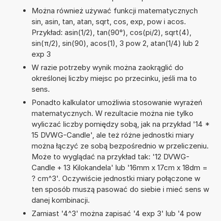
Można również używać funkcji matematycznych
sin, asin, tan, atan, sqrt, cos, exp, pow i acos.
Przykład: asin(1/2), tan(90°), cos(pi/2), sqrt(4),
sin(π/2), sin(90), acos(1), 3 pow 2, atan(1/4) lub 2
exp 3
W razie potrzeby wynik można zaokrąglić do
określonej liczby miejsc po przecinku, jeśli ma to
sens.
Ponadto kalkulator umożliwia stosowanie wyrażeń
matematycznych. W rezultacie można nie tylko
wyliczać liczby pomiędzy sobą, jak na przykład '14 *
15 DVWG-Candle', ale też różne jednostki miary
można łączyć ze sobą bezpośrednio w przeliczeniu.
Może to wyglądać na przykład tak: '12 DVWG-
Candle + 13 Kilokandela' lub '16mm x 17cm x 18dm =
? cm^3'. Oczywiście jednostki miary połączone w
ten sposób muszą pasować do siebie i mieć sens w
danej kombinacji.
Zamiast '4^3' można zapisać '4 exp 3' lub '4 pow