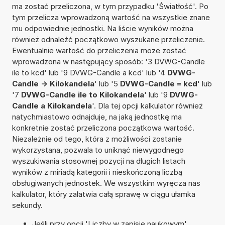
ma zostać przeliczona, w tym przypadku 'Światłość'. Po
tym przelicza wprowadzoną wartość na wszystkie znane
mu odpowiednie jednostki. Na liście wyników można
również odnaleźć początkowo wyszukane przeliczenie.
Ewentualnie wartość do przeliczenia może zostać
wprowadzona w następujący sposób: '3 DVWG-Candle
ile to kcd' lub '9 DVWG-Candle a kcd' lub '4
DVWG-
Candle -> Kilokandela
' lub '5
DVWG-Candle = kcd
' lub
'7
DVWG-Candle ile to Kilokandela
' lub '9
DVWG-
Candle a Kilokandela
'. Dla tej opcji kalkulator również
natychmiastowo odnajduje, na jaką jednostkę ma
konkretnie zostać przeliczona początkowa wartość.
Niezależnie od tego, która z możliwości zostanie
wykorzystana, pozwala to uniknąć niewygodnego
wyszukiwania stosownej pozycji na długich listach
wyników z miriadą kategorii i nieskończoną liczbą
obsługiwanych jednostek. We wszystkim wyręcza nas
kalkulator, który załatwia całą sprawę w ciągu ułamka
sekundy.
Jeśli przy opcji 'Liczby w zapisie naukowym'