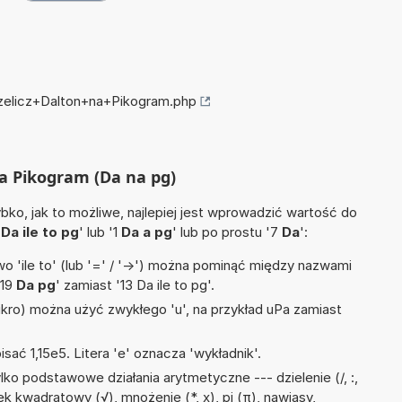
rzelicz+Dalton+na+Pikogram.php
na Pikogram (Da na pg)
ko, jak to możliwe, najlepiej jest wprowadzić wartość do
4
Da ile to pg
' lub '1
Da a pg
' lub po prostu '7
Da
':
 'ile to' (lub '=' / '->') można pominąć między nazwami
'19
Da pg
' zamiast '13 Da ile to pg'.
mikro) można użyć zwykłego 'u', na przykład uPa zamiast
isać 1,15e5. Litera 'e' oznacza 'wykładnik'.
ko podstawowe działania arytmetyczne --- dzielenie (/, :,
k kwadratowy (√), mnożenie (*, x), pi (π), nawiasy,