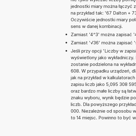
jednostki miary można łączyć 
na przykład tak: '67 Dalton +
Oczywiście jednostki miary po
sens w danej kombinacji.
Zamiast '4^3' można zapisać '4
Zamiast '√36' można zapisać 's
Jeśli przy opcji 'Liczby w zap
wyświetlony jako wykładniczy.
zostanie podzielona na wykładni
608. W przypadku urządzeń, dla
jak na przykład w kalkulator
zapisu liczb jako 5,095 308 5
oraz bardzo małe liczby są łat
znaku wyboru, wynik będzie 
liczb. Dla powyższego przykła
000. Niezależnie od sposobu w
to 14 miejsc. Powinno to być w