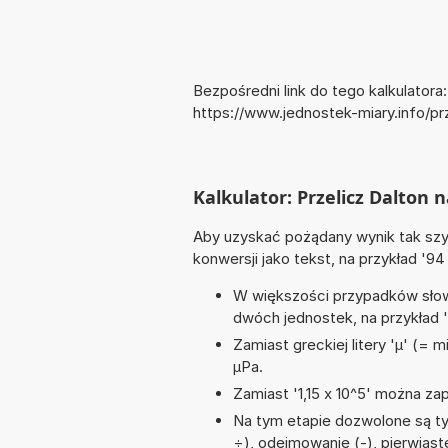
Bezpośredni link do tego kalkulatora:
https://www.jednostek-miary.info/p
Kalkulator: Przelicz Dalton 
Aby uzyskać pożądany wynik tak szyb
konwersji jako tekst, na przykład '9
W większości przypadków słowo
dwóch jednostek, na przykład 
Zamiast greckiej litery 'µ' (= 
µPa.
Zamiast '1,15 x 10^5' można zap
Na tym etapie dozwolone są tyl
÷), odejmowanie (-), pierwiaste