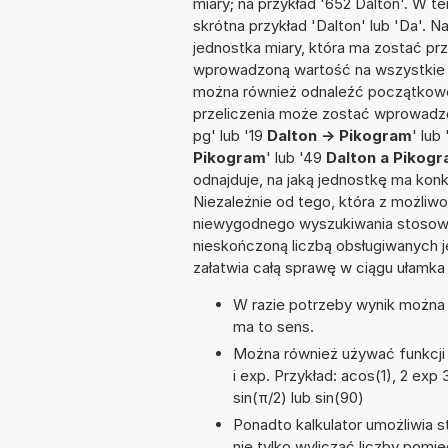
miary; na przykład '652 Dalton'. W t
skrótna przykład 'Dalton' lub 'Da'. N
jednostka miary, która ma zostać pr
wprowadzoną wartość na wszystkie z
można również odnaleźć początkowo
przeliczenia może zostać wprowadzon
pg' lub '19
Dalton -> Pikogram
' lub
Pikogram
' lub '49
Dalton a Pikog
odnajduje, na jaką jednostkę ma kon
Niezależnie od tego, która z możliw
niewygodnego wyszukiwania stosownej 
nieskończoną liczbą obsługiwanych j
załatwia całą sprawę w ciągu ułamka
W razie potrzeby wynik można za
ma to sens.
Można również używać funkcji m
i exp. Przykład: acos(1), 2 exp 3
sin(π/2) lub sin(90)
Ponadto kalkulator umożliwia
nie tylko wyliczać liczby pomię