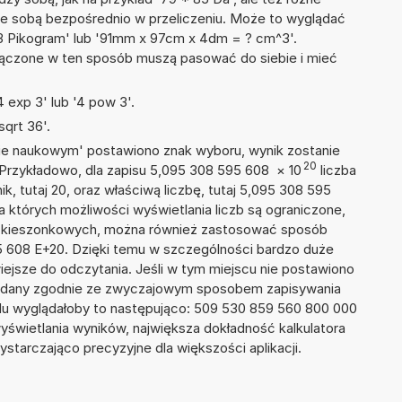
ze sobą bezpośrednio w przeliczeniu. Może to wyglądać
 73 Pikogram' lub '91mm x 97cm x 4dm = ? cm^3'.
łączone w ten sposób muszą pasować do siebie i mieć
 exp 3' lub '4 pow 3'.
qrt 36'.
isie naukowym' postawiono znak wyboru, wynik zostanie
20
 Przykładowo, dla zapisu 5,095 308 595 608
×
10
liczba
k, tutaj 20, oraz właściwą liczbę, tutaj 5,095 308 595
 których możliwości wyświetlania liczb są ograniczone,
ach kieszonkowych, można również zastosować sposób
95 608 E+20. Dzięki temu w szczególności bardzo duże
wiejsze do odczytania. Jeśli w tym miejscu nie postawiono
podany zgodnie ze zwyczajowym sposobem zapisywania
du wyglądałoby to następująco: 509 530 859 560 800 000
yświetlania wyników, największa dokładność kalkulatora
ystarczająco precyzyjne dla większości aplikacji.