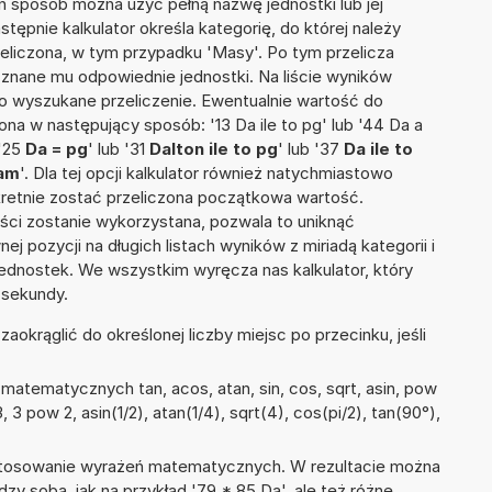
en sposób można użyć pełną nazwę jednostki lub jej
astępnie kalkulator określa kategorię, do której należy
zeliczona, w tym przypadku 'Masy'. Po tym przelicza
nane mu odpowiednie jednostki. Na liście wyników
 wyszukane przeliczenie. Ewentualnie wartość do
a w następujący sposób: '13 Da ile to pg' lub '44 Da a
 '25
Da = pg
' lub '31
Dalton ile to pg
' lub '37
Da ile to
ram
'. Dla tej opcji kalkulator również natychmiastowo
kretnie zostać przeliczona początkowa wartość.
ości zostanie wykorzystana, pozwala to uniknąć
pozycji na długich listach wyników z miriadą kategorii i
ednostek. We wszystkim wyręcza nas kalkulator, który
 sekundy.
okrąglić do określonej liczby miejsc po przecinku, jeśli
atematycznych tan, acos, atan, sin, cos, sqrt, asin, pow
, 3 pow 2, asin(1/2), atan(1/4), sqrt(4), cos(pi/2), tan(90°),
 stosowanie wyrażeń matematycznych. W rezultacie można
dzy sobą, jak na przykład '79 * 85 Da', ale też różne