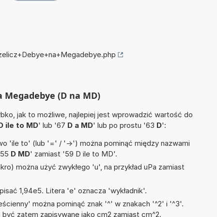
przelicz+Debye+na+Megadebye.php
na Megadebye (D na MD)
ko, jak to możliwe, najlepiej jest wprowadzić wartość do
D ile to MD
' lub '67
D a MD
' lub po prostu '63
D
':
 'ile to' (lub '=' / '->') można pominąć między nazwami
'55
D MD
' zamiast '59 D ile to MD'.
mikro) można użyć zwykłego 'u', na przykład uPa zamiast
isać 1,94e5. Litera 'e' oznacza 'wykładnik'.
ścienny' można pominąć znak '^' w znakach '^2' i '^3'.
być zatem zapisywane jako cm2 zamiast cm^2.