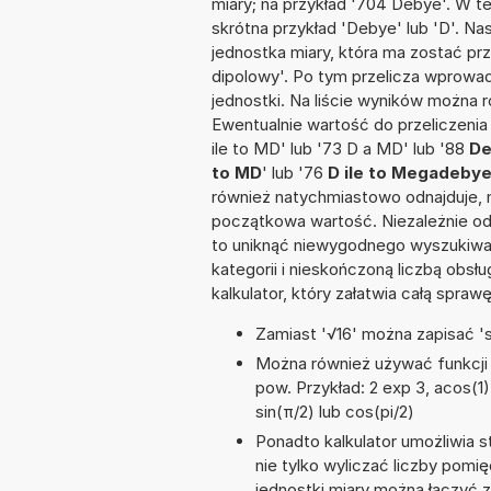
miary; na przykład '704 Debye'. W t
skrótna przykład 'Debye' lub 'D'. Nas
jednostka miary, która ma zostać p
dipolowy'. Po tym przelicza wprow
jednostki. Na liście wyników można
Ewentualnie wartość do przeliczen
ile to MD' lub '73 D a MD' lub '88
De
to MD
' lub '76
D ile to Megadeby
również natychmiastowo odnajduje, n
początkowa wartość. Niezależnie od
to uniknąć niewygodnego wyszukiwani
kategorii i nieskończoną liczbą obs
kalkulator, który załatwia całą spra
Zamiast '√16' można zapisać 'sq
Można również używać funkcji m
pow. Przykład: 2 exp 3, acos(1),
sin(π/2) lub cos(pi/2)
Ponadto kalkulator umożliwia
nie tylko wyliczać liczby pomię
jednostki miary można łączyć 