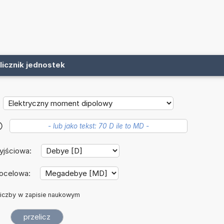
licznik jednostek
?
yjściowa:
docelowa:
iczby w zapisie naukowym