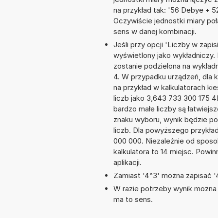
na przykład tak: '56 Debye +
Oczywiście jednostki miary po
sens w danej kombinacji.
Jeśli przy opcji 'Liczby w zap
wyświetlony jako wykładniczy.
zostanie podzielona na wykładni
4. W przypadku urządzeń, dla k
na przykład w kalkulatorach 
liczb jako 3,643 733 300 175 
bardzo małe liczby są łatwiejs
znaku wyboru, wynik będzie 
liczb. Dla powyższego przykła
000 000. Niezależnie od sposo
kalkulatora to 14 miejsc. Powi
aplikacji.
Zamiast '4^3' można zapisać '4
W razie potrzeby wynik można za
ma to sens.