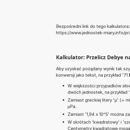
Bezpośredni link do tego kalkulatora:
https://www.jednostek-miary.info/
Kalkulator: Przelicz Debye 
Aby uzyskać pożądany wynik tak szyb
konwersji jako tekst, na przykład '71
W większości przypadków słowo
dwóch jednostek, na przykład 
Zamiast greckiej litery 'µ' (= 
µPa.
Zamiast '1,94 x 10^5' można zap
W skrótach 'kwadratowy' i 'sze
Centymetry kwadratowe mogą 