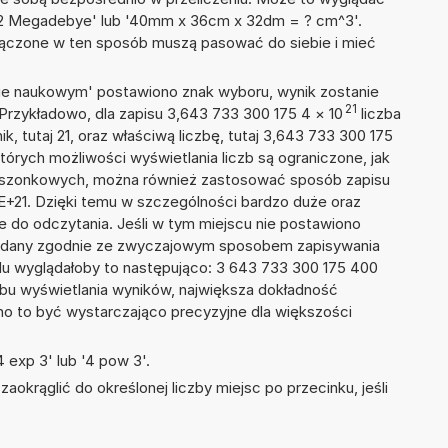
 52 Megadebye' lub '40mm x 36cm x 32dm = ? cm^3'.
łączone w ten sposób muszą pasować do siebie i mieć
isie naukowym' postawiono znak wyboru, wynik zostanie
21
 Przykładowo, dla zapisu 3,643 733 300 175 4
×
10
liczba
k, tutaj 21, oraz właściwą liczbę, tutaj 3,643 733 300 175
tórych możliwości wyświetlania liczb są ograniczone, jak
kieszonkowych, można również zastosować sposób zapisu
4E+21. Dzięki temu w szczególności bardzo duże oraz
ze do odczytania. Jeśli w tym miejscu nie postawiono
podany zgodnie ze zwyczajowym sposobem zapisywania
du wyglądałoby to następująco: 3 643 733 300 175 400
bu wyświetlania wyników, największa dokładność
nno to być wystarczająco precyzyjne dla większości
 exp 3' lub '4 pow 3'.
okrąglić do określonej liczby miejsc po przecinku, jeśli