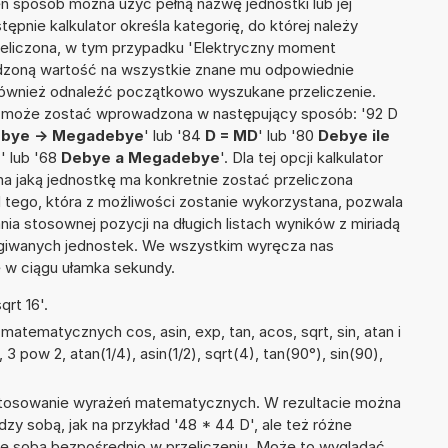
en sposób można użyć pełną nazwę jednostki lub jej
tępnie kalkulator określa kategorię, do której należy
rzeliczona, w tym przypadku 'Elektryczny moment
adzoną wartość na wszystkie znane mu odpowiednie
 również odnaleźć początkowo wyszukane przeliczenie.
ia może zostać wprowadzona w następujący sposób: '92 D
bye -> Megadebye
' lub '84
D = MD
' lub '80
Debye ile
e
' lub '68
Debye a Megadebye
'. Dla tej opcji kalkulator
a jaką jednostkę ma konkretnie zostać przeliczona
 tego, która z możliwości zostanie wykorzystana, pozwala
a stosownej pozycji na długich listach wyników z miriadą
ługiwanych jednostek. We wszystkim wyręcza nas
wę w ciągu ułamka sekundy.
rt 16'.
atematycznych cos, asin, exp, tan, acos, sqrt, sin, atan i
 3 pow 2, atan(1/4), asin(1/2), sqrt(4), tan(90°), sin(90),
 stosowanie wyrażeń matematycznych. W rezultacie można
dzy sobą, jak na przykład '48 * 44 D', ale też różne
ze sobą bezpośrednio w przeliczeniu. Może to wyglądać