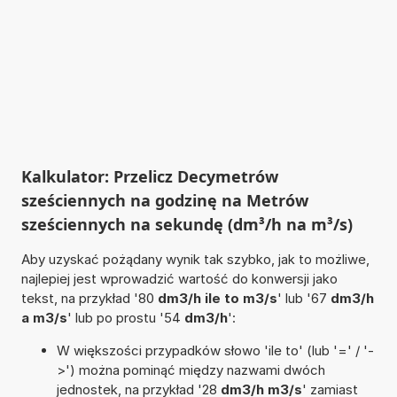
Kalkulator: Przelicz Decymetrów
sześciennych na godzinę na Metrów
sześciennych na sekundę (dm³/h na m³/s)
Aby uzyskać pożądany wynik tak szybko, jak to możliwe,
najlepiej jest wprowadzić wartość do konwersji jako
tekst, na przykład '80
dm3/h ile to m3/s
' lub '67
dm3/h
a m3/s
' lub po prostu '54
dm3/h
':
W większości przypadków słowo 'ile to' (lub '=' / '-
>') można pominąć między nazwami dwóch
jednostek, na przykład '28
dm3/h m3/s
' zamiast