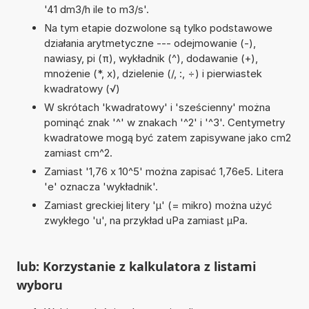
'41 dm3/h ile to m3/s'.
Na tym etapie dozwolone są tylko podstawowe
działania arytmetyczne --- odejmowanie (-),
nawiasy, pi (π), wykładnik (^), dodawanie (+),
mnożenie (*, x), dzielenie (/, :, ÷) i pierwiastek
kwadratowy (√)
W skrótach 'kwadratowy' i 'sześcienny' można
pominąć znak '^' w znakach '^2' i '^3'. Centymetry
kwadratowe mogą być zatem zapisywane jako cm2
zamiast cm^2.
Zamiast '1,76 x 10^5' można zapisać 1,76e5. Litera
'e' oznacza 'wykładnik'.
Zamiast greckiej litery 'µ' (= mikro) można użyć
zwykłego 'u', na przykład uPa zamiast µPa.
lub: Korzystanie z kalkulatora z listami
wyboru