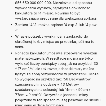
856 650 000 000 000. Niezależnie od sposobu
wyświetlania wyników, największa dokładność
kalkulatora to 14 miejsc. Powinno to być
wystarczająco precyzyjne dla większości aplikacji.
Zamiast '4^3' można zapisać '4 exp 3' lub '4 pow
3'.
W razie potrzeby wynik można zaokrąglić do
określonej liczby miejsc po przecinku, jeśli ma to
sens.
Ponadto kalkulator umożliwia stosowanie wyrażeń
matematycznych. W rezultacie można nie tylko
wyliczać liczby pomiędzy sobą, jak na przykład '30
* 17 dm3/h', ale też różne jednostki miary można
łączyć ze sobą bezpośrednio w przeliczeniu. Może
to wyglądać na przykład tak: '56 Decymetrów
sześciennych na godzinę + 43 Metrów
sześciennych na sekundę' lub '4mm x 90cm x
77dm = ? cm^3'. Oczywiście jednostki miary
połączone w ten sposób muszą pasować do siebie i
mieć sens w danej kombinacji.