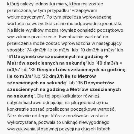
której należy jednostka miary, która ma zostać
przeliczona, w tym przypadku 'Przepływem
wolumetrycznym'. Po tym przelicza wprowadzoną
wartość na wszystkie znane mu odpowiednie jednostki.
Na liście wyników można również odnaleźć początkowo
wyszukane przeliczenie. Ewentualnie wartość do
przeliczenia może zostać wprowadzona w następujący
sposób: '74 dm3/h ile to m3/s' lub '10 dm3/h a m3/s' lub
'61
Decymetrów sześciennych na godzinę ->
Metrów sześciennych na sekundę
' lub '48
dm3/h =
m3/s
' lub '35
Decymetrów sześciennych na godzinę
ile to m3/s
' lub '22
dm3/h ile to Metrów
sześciennych na sekundę
' lub '95
Decymetrów
sześciennych na godzinę a Metrów sześciennych
na sekundę
'. Dla tej opcji kalkulator również
natychmiastowo odnajduje, na jaką jednostkę ma
konkretnie zostać przeliczona początkowa wartość.
Niezależnie od tego, która z możliwości zostanie
wykorzystana, pozwala to uniknąć niewygodnego
wyszukiwania stosownej pozycji na długich listach