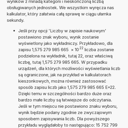
wyników z miriadą kategorii i nieskończoną liczbą
obsługiwanych jednostek. We wszystkim wyręcza nas
kalkulator, który załatwia całą sprawę w ciągu ułamka
sekundy.
Jeśli przy opcji 'Liczby w zapisie naukowym'
postawiono znak wyboru, wynik zostanie
wyświetlony jako wykładniczy. Przykładowo, dla
22
zapisu 1,575 279 985 665
×
10
liczba zostanie
podzielona na wykładnik, tutaj 22, oraz właściwą
liczbę, tutaj 1,575 279 985 665. W przypadku
urządzeń, dla których możliwości wyświetlania liczb
są ograniczone, jak na przykład w kalkulatorach
kieszonkowych, można również zastosować
sposób zapisu liczb jako 1,575 279 985 665 E+22.
Dzięki temu w szczególności bardzo duże oraz
bardzo małe liczby są łatwiejsze do odczytania.
Jeśli w tym miejscu nie postawiono znaku wyboru,
wynik będzie podany zgodnie ze zwyczajowym
sposobem zapisywania liczb. Dla powyższego
przykładu wyglądałoby to następująco: 15 752 799