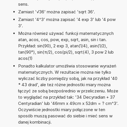
sens.
Zamiast '√36' można zapisać 'sqrt 36'.
Zamiast '4^3' można zapisać '4 exp 3' lub '4 pow
3'.
Można również używać funkcji matematycznych
atan, acos, cos, pow, exp, sqrt, asin, sin i tan.
Przykład: sin(90), 2 exp 3, atan(1/4), asin(1/2),
tan(90°), sin(π/2), cos(pi/2), sqrt(4), 3 pow 2 lub
acos(1)
Ponadto kalkulator umożliwia stosowanie wyrażeń
matematycznych. W rezultacie można nie tylko
wyliczać liczby pomiędzy sobą, jak na przykład '40
* 43 drad', ale też różne jednostki miary można
łączyć ze sobą bezpośrednio w przeliczeniu. Może
to wyglądać na przykład tak: '34 Decyradian + 37
Centyradian' lub '46mm x 49cm x 52dm = ? cm^3'.
Oczywiście jednostki miary połączone w ten
sposób muszą pasować do siebie i mieć sens w
danej kombinacji.