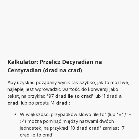
Kalkulator: Przelicz Decyradian na
Centyradian (drad na crad)
Aby uzyskać pożądany wynik tak szybko, jak to możliwe,
najlepiej jest wprowadzić wartość do konwersji jako
tekst, na przykład '97
drad ile to crad
' lub '1
drad a
crad
' lub po prostu '4
drad
':
W większości przypadków słowo 'ile to' (lub '=' / '-
>') można pominąć między nazwami dwóch
jednostek, na przykład '10
drad crad
' zamiast '7
drad ile to crad'.