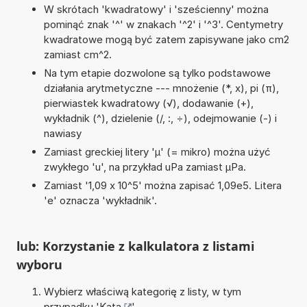
W skrótach 'kwadratowy' i 'sześcienny' można
pominąć znak '^' w znakach '^2' i '^3'. Centymetry
kwadratowe mogą być zatem zapisywane jako cm2
zamiast cm^2.
Na tym etapie dozwolone są tylko podstawowe
działania arytmetyczne --- mnożenie (*, x), pi (π),
pierwiastek kwadratowy (√), dodawanie (+),
wykładnik (^), dzielenie (/, :, ÷), odejmowanie (-) i
nawiasy
Zamiast greckiej litery 'µ' (= mikro) można użyć
zwykłego 'u', na przykład uPa zamiast µPa.
Zamiast '1,09 x 10^5' można zapisać 1,09e5. Litera
'e' oznacza 'wykładnik'.
lub: Korzystanie z kalkulatora z listami
wyboru
Wybierz właściwą kategorię z listy, w tym
przypadku '
Kąta
'.