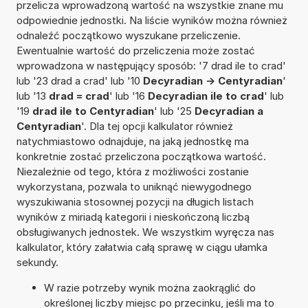
przelicza wprowadzoną wartość na wszystkie znane mu
odpowiednie jednostki. Na liście wyników można również
odnaleźć początkowo wyszukane przeliczenie.
Ewentualnie wartość do przeliczenia może zostać
wprowadzona w następujący sposób: '7 drad ile to crad'
lub '23 drad a crad' lub '10
Decyradian -> Centyradian
'
lub '13
drad = crad
' lub '16
Decyradian ile to crad
' lub
'19
drad ile to Centyradian
' lub '25
Decyradian a
Centyradian
'. Dla tej opcji kalkulator również
natychmiastowo odnajduje, na jaką jednostkę ma
konkretnie zostać przeliczona początkowa wartość.
Niezależnie od tego, która z możliwości zostanie
wykorzystana, pozwala to uniknąć niewygodnego
wyszukiwania stosownej pozycji na długich listach
wyników z miriadą kategorii i nieskończoną liczbą
obsługiwanych jednostek. We wszystkim wyręcza nas
kalkulator, który załatwia całą sprawę w ciągu ułamka
sekundy.
W razie potrzeby wynik można zaokrąglić do
określonej liczby miejsc po przecinku, jeśli ma to