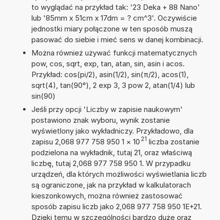
to wyglądać na przykład tak: '23 Deka + 88 Nano'
lub '85mm x 51cm x 17dm = ? cm^3'. Oczywiście
jednostki miary połączone w ten sposób muszą
pasować do siebie i mieć sens w danej kombinacji.
Można również używać funkcji matematycznych
pow, cos, sqrt, exp, tan, atan, sin, asin i acos.
Przykład: cos(pi/2), asin(1/2), sin(π/2), acos(1),
sqrt(4), tan(90°), 2 exp 3, 3 pow 2, atan(1/4) lub
sin(90)
Jeśli przy opcji 'Liczby w zapisie naukowym'
postawiono znak wyboru, wynik zostanie
wyświetlony jako wykładniczy. Przykładowo, dla
21
zapisu 2,068 977 758 950 1
×
10
liczba zostanie
podzielona na wykładnik, tutaj 21, oraz właściwą
liczbę, tutaj 2,068 977 758 950 1. W przypadku
urządzeń, dla których możliwości wyświetlania liczb
są ograniczone, jak na przykład w kalkulatorach
kieszonkowych, można również zastosować
sposób zapisu liczb jako 2,068 977 758 950 1E+21.
Dzięki temu w szczególności bardzo duże oraz