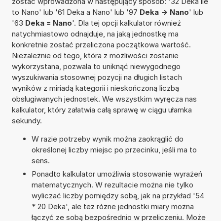
zostać wprowadzona w następujący sposób: '32 Deka ile
to Nano' lub '61 Deka a Nano' lub '97
Deka -> Nano
' lub
'63
Deka = Nano
'. Dla tej opcji kalkulator również
natychmiastowo odnajduje, na jaką jednostkę ma
konkretnie zostać przeliczona początkowa wartość.
Niezależnie od tego, która z możliwości zostanie
wykorzystana, pozwala to uniknąć niewygodnego
wyszukiwania stosownej pozycji na długich listach
wyników z miriadą kategorii i nieskończoną liczbą
obsługiwanych jednostek. We wszystkim wyręcza nas
kalkulator, który załatwia całą sprawę w ciągu ułamka
sekundy.
W razie potrzeby wynik można zaokrąglić do
określonej liczby miejsc po przecinku, jeśli ma to
sens.
Ponadto kalkulator umożliwia stosowanie wyrażeń
matematycznych. W rezultacie można nie tylko
wyliczać liczby pomiędzy sobą, jak na przykład '54
* 20 Deka', ale też różne jednostki miary można
łączyć ze sobą bezpośrednio w przeliczeniu. Może