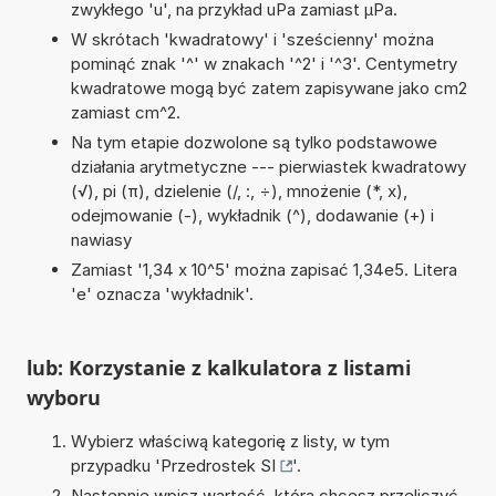
zwykłego 'u', na przykład uPa zamiast µPa.
W skrótach 'kwadratowy' i 'sześcienny' można
pominąć znak '^' w znakach '^2' i '^3'. Centymetry
kwadratowe mogą być zatem zapisywane jako cm2
zamiast cm^2.
Na tym etapie dozwolone są tylko podstawowe
działania arytmetyczne --- pierwiastek kwadratowy
(√), pi (π), dzielenie (/, :, ÷), mnożenie (*, x),
odejmowanie (-), wykładnik (^), dodawanie (+) i
nawiasy
Zamiast '1,34 x 10^5' można zapisać 1,34e5. Litera
'e' oznacza 'wykładnik'.
lub: Korzystanie z kalkulatora z listami
wyboru
Wybierz właściwą kategorię z listy, w tym
przypadku '
Przedrostek SI
'.
Następnie wpisz wartość, którą chcesz przeliczyć.