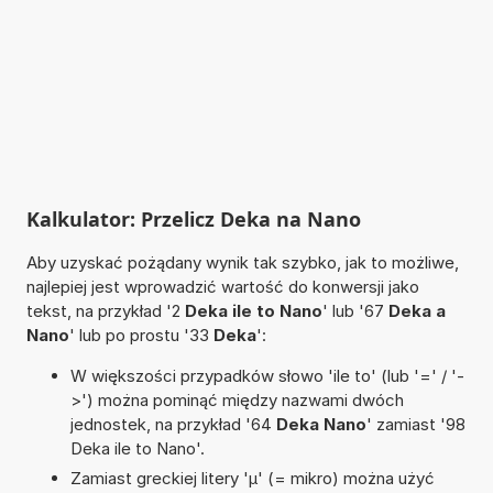
Kalkulator: Przelicz Deka na Nano
Aby uzyskać pożądany wynik tak szybko, jak to możliwe,
najlepiej jest wprowadzić wartość do konwersji jako
tekst, na przykład '2
Deka ile to Nano
' lub '67
Deka a
Nano
' lub po prostu '33
Deka
':
W większości przypadków słowo 'ile to' (lub '=' / '-
>') można pominąć między nazwami dwóch
jednostek, na przykład '64
Deka Nano
' zamiast '98
Deka ile to Nano'.
Zamiast greckiej litery 'µ' (= mikro) można użyć