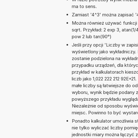
ma to sens.
Zamiast '4^3' można zapisać '4
Można również używać funkcji m
sqrt. Przykład: 2 exp 3, atan(1/4
pow 2 lub tan(90°)
Jeśli przy opcji 'Liczby w zap
wyświetlony jako wykładniczy. 
zostanie podzielona na wykładnik
przypadku urządzeń, dla któryc
przykład w kalkulatorach kie
liczb jako 1,022 222 212 92E+2
małe liczby są łatwiejsze do o
wyboru, wynik będzie podany 
powyższego przykładu wyglądał
Niezależnie od sposobu wyświe
miejsc. Powinno to być wystarc
Ponadto kalkulator umożliwia
nie tylko wyliczać liczby pomię
jednostki miary można łączyć 