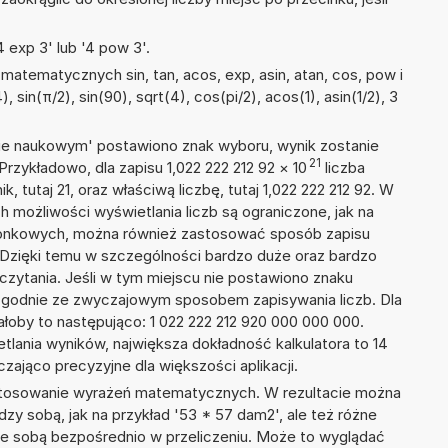
 exp 3' lub '4 pow 3'.
atematycznych sin, tan, acos, exp, asin, atan, cos, pow i
), sin(π/2), sin(90), sqrt(4), cos(pi/2), acos(1), asin(1/2), 3
isie naukowym' postawiono znak wyboru, wynik zostanie
21
Przykładowo, dla zapisu 1,022 222 212 92
×
10
liczba
, tutaj 21, oraz właściwą liczbę, tutaj 1,022 222 212 92. W
h możliwości wyświetlania liczb są ograniczone, jak na
szonkowych, można również zastosować sposób zapisu
1. Dzięki temu w szczególności bardzo duże oraz bardzo
dczytania. Jeśli w tym miejscu nie postawiono znaku
zgodnie ze zwyczajowym sposobem zapisywania liczb. Dla
oby to następująco: 1 022 222 212 920 000 000 000.
tlania wyników, największa dokładność kalkulatora to 14
zająco precyzyjne dla większości aplikacji.
 stosowanie wyrażeń matematycznych. W rezultacie można
dzy sobą, jak na przykład '53 * 57 dam2', ale też różne
ze sobą bezpośrednio w przeliczeniu. Może to wyglądać