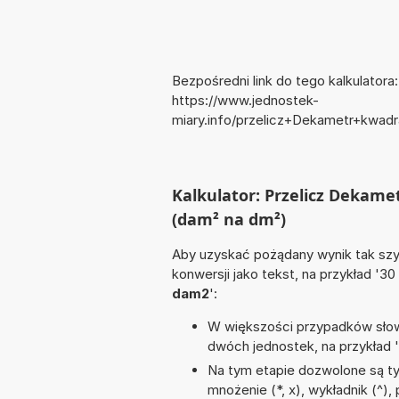
Bezpośredni link do tego kalkulatora:
https://www.jednostek-
miary.info/przelicz+Dekametr+kwa
Kalkulator: Przelicz Deka
(dam² na dm²)
Aby uzyskać pożądany wynik tak szyb
konwersji jako tekst, na przykład '30
dam2
':
W większości przypadków słowo
dwóch jednostek, na przykład 
Na tym etapie dozwolone są ty
mnożenie (*, x), wykładnik (^)