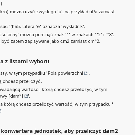
+)
mikro) można użyć zwykłego 'u', na przykład uPa zamiast
sać 1,11e5. Litera 'e' oznacza 'wykładnik'.
ścienny' można pominąć znak '^' w znakach '^2' i '^3'.
być zatem zapisywane jako cm2 zamiast cm^2.
ra z listami wyboru
isty, w tym przypadku '
Pola powierzchni
'.
ą chcesz przeliczyć.
wiadającą wartości, którą chcesz przeliczyć, w tym
owy [dam²]
'.
na którą chcesz przeliczyć wartość, w tym przypadku '
'.
 konwertera jednostek, aby przeliczyć dam2