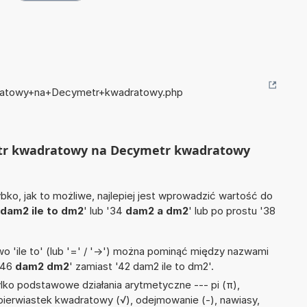
dratowy+na+Decymetr+kwadratowy.php
metr kwadratowy na Decymetr kwadratowy
ko, jak to możliwe, najlepiej jest wprowadzić wartość do
dam2 ile to dm2
' lub '34
dam2 a dm2
' lub po prostu '38
 'ile to' (lub '=' / '->') można pominąć między nazwami
'46
dam2 dm2
' zamiast '42 dam2 ile to dm2'.
lko podstawowe działania arytmetyczne --- pi (π),
, pierwiastek kwadratowy (√), odejmowanie (-), nawiasy,