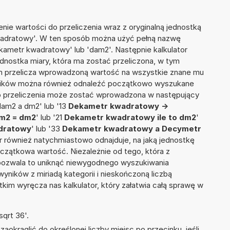
nie wartości do przeliczenia wraz z oryginalną jednostką
wadratowy'. W ten sposób można użyć pełną nazwę
Dekametr kwadratowy' lub 'dam2'. Następnie kalkulator
jednostka miary, która ma zostać przeliczona, w tym
ym przelicza wprowadzoną wartość na wszystkie znane mu
wyników można również odnaleźć początkowo wyszukane
do przeliczenia może zostać wprowadzona w następujący
dam2 a dm2' lub '13
Dekametr kwadratowy ->
m2 = dm2
' lub '21
Dekametr kwadratowy ile to dm2
'
adratowy
' lub '33
Dekametr kwadratowy a Decymetr
ator również natychmiastowo odnajduje, na jaką jednostkę
czątkowa wartość. Niezależnie od tego, która z
pozwala to uniknąć niewygodnego wyszukiwania
wyników z miriadą kategorii i nieskończoną liczbą
im wyręcza nas kalkulator, który załatwia całą sprawę w
qrt 36'.
okrąglić do określonej liczby miejsc po przecinku, jeśli