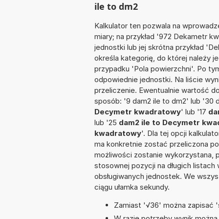
ile to dm2
Kalkulator ten pozwala na wprowadze
miary; na przykład '972 Dekametr k
jednostki lub jej skrótna przykład '
określa kategorię, do której należy 
przypadku 'Pola powierzchni'. Po t
odpowiednie jednostki. Na liście 
przeliczenie. Ewentualnie wartość 
sposób: '9 dam2 ile to dm2' lub '30 
Decymetr kwadratowy
' lub '17
da
lub '25
dam2 ile to Decymetr kw
kwadratowy
'. Dla tej opcji kalkul
ma konkretnie zostać przeliczona po
możliwości zostanie wykorzystana, 
stosownej pozycji na długich listach 
obsługiwanych jednostek. We wszystk
ciągu ułamka sekundy.
Zamiast '√36' można zapisać 's
W razie potrzeby wynik można za