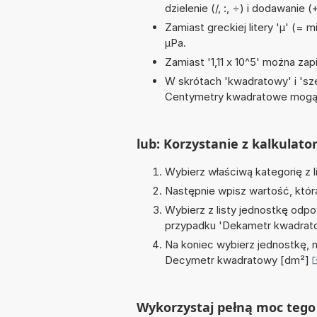
dzielenie (/, :, ÷) i dodawanie (
Zamiast greckiej litery 'µ' (= 
µPa.
Zamiast '1,11 x 10^5' można zapi
W skrótach 'kwadratowy' i 'sze
Centymetry kwadratowe mogą 
lub: Korzystanie z kalkulato
Wybierz właściwą kategorię z l
Następnie wpisz wartość, któr
Wybierz z listy jednostkę odpo
przypadku '
Dekametr kwadrat
Na koniec wybierz jednostkę, 
Decymetr kwadratowy [dm²]
Wykorzystaj pełną moc tego