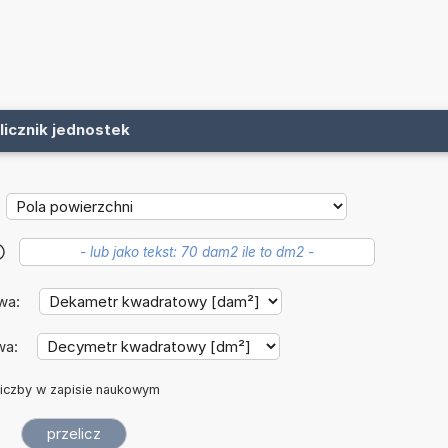
licznik jednostek
?
wa:
wa:
iczby w zapisie naukowym