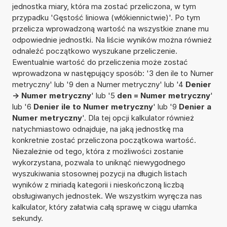
jednostka miary, która ma zostać przeliczona, w tym
przypadku 'Gęstość liniowa (włókiennictwie)'. Po tym
przelicza wprowadzoną wartość na wszystkie znane mu
odpowiednie jednostki. Na liście wyników można również
odnaleźć początkowo wyszukane przeliczenie.
Ewentualnie wartość do przeliczenia może zostać
wprowadzona w następujący sposób: '3 den ile to Numer
metryczny' lub '9 den a Numer metryczny' lub '4
Denier
-> Numer metryczny
' lub '5
den = Numer metryczny
'
lub '6
Denier ile to Numer metryczny
' lub '9
Denier a
Numer metryczny
'. Dla tej opcji kalkulator również
natychmiastowo odnajduje, na jaką jednostkę ma
konkretnie zostać przeliczona początkowa wartość.
Niezależnie od tego, która z możliwości zostanie
wykorzystana, pozwala to uniknąć niewygodnego
wyszukiwania stosownej pozycji na długich listach
wyników z miriadą kategorii i nieskończoną liczbą
obsługiwanych jednostek. We wszystkim wyręcza nas
kalkulator, który załatwia całą sprawę w ciągu ułamka
sekundy.