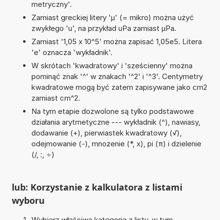
metryczny'.
Zamiast greckiej litery 'µ' (= mikro) można użyć
zwykłego 'u', na przykład uPa zamiast µPa.
Zamiast '1,05 x 10^5' można zapisać 1,05e5. Litera
'e' oznacza 'wykładnik'.
W skrótach 'kwadratowy' i 'sześcienny' można
pominąć znak '^' w znakach '^2' i '^3'. Centymetry
kwadratowe mogą być zatem zapisywane jako cm2
zamiast cm^2.
Na tym etapie dozwolone są tylko podstawowe
działania arytmetyczne --- wykładnik (^), nawiasy,
dodawanie (+), pierwiastek kwadratowy (√),
odejmowanie (-), mnożenie (*, x), pi (π) i dzielenie
(/, :, ÷)
lub: Korzystanie z kalkulatora z listami
wyboru
Wybierz właściwą kategorię z listy, w tym