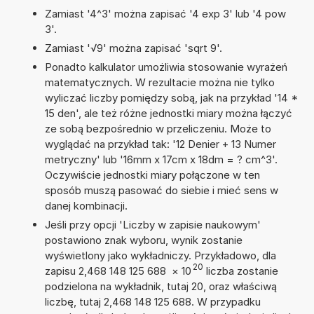
Zamiast '4^3' można zapisać '4 exp 3' lub '4 pow
3'.
Zamiast '√9' można zapisać 'sqrt 9'.
Ponadto kalkulator umożliwia stosowanie wyrażeń
matematycznych. W rezultacie można nie tylko
wyliczać liczby pomiędzy sobą, jak na przykład '14 *
15 den', ale też różne jednostki miary można łączyć
ze sobą bezpośrednio w przeliczeniu. Może to
wyglądać na przykład tak: '12 Denier + 13 Numer
metryczny' lub '16mm x 17cm x 18dm = ? cm^3'.
Oczywiście jednostki miary połączone w ten
sposób muszą pasować do siebie i mieć sens w
danej kombinacji.
Jeśli przy opcji 'Liczby w zapisie naukowym'
postawiono znak wyboru, wynik zostanie
wyświetlony jako wykładniczy. Przykładowo, dla
20
zapisu 2,468 148 125 688
×
10
liczba zostanie
podzielona na wykładnik, tutaj 20, oraz właściwą
liczbę, tutaj 2,468 148 125 688. W przypadku