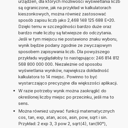
urządzeń, dla których możliwości wyświetlania liczb
są ograniczone, jak na przykład w kalkulatorach
kieszonkowych, można również zastosować
sposób zapisu liczb jako 2,468 148 125 688 E+20.
Dzięki temu w szczególności bardzo duże oraz
bardzo małe liczby są łatwiejsze do odczytania.
Jeśli w tym miejscu nie postawiono znaku wyboru,
wynik będzie podany zgodnie ze zwyczajowym
sposobem zapisywania liczb. Dla powyższego
przykładu wyglądałoby to następująco: 246 814 812
568 800 000 000. Niezależnie od sposobu
wyświetlania wyników, największa dokładność
kalkulatora to 14 miejsc. Powinno to być
wystarczająco precyzyjne dla większości aplikacji.
W razie potrzeby wynik można zaokrąglić do
określonej liczby miejsc po przecinku, jeśli ma to
sens.
Można również używać funkcji matematycznych
cos, tan, exp, atan, acos, asin, pow, sqrt i sin.
Przykład: 2 exp 3, 3 pow 2, sqrt(4), tan(90°),