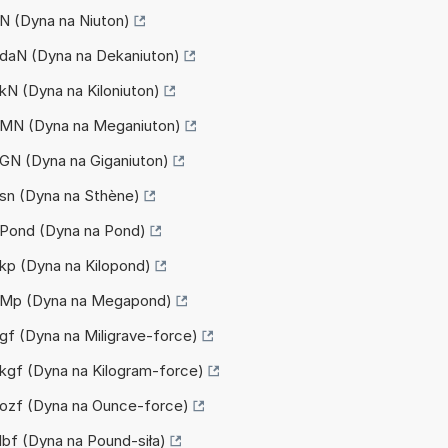
 N (Dyna na Niuton)
a daN (Dyna na Dekaniuton)
 kN (Dyna na Kiloniuton)
na MN (Dyna na Meganiuton)
a GN (Dyna na Giganiuton)
a sn (Dyna na Sthène)
a Pond (Dyna na Pond)
a kp (Dyna na Kilopond)
na Mp (Dyna na Megapond)
 gf (Dyna na Miligrave-force)
a kgf (Dyna na Kilogram-force)
a ozf (Dyna na Ounce-force)
 lbf (Dyna na Pound-siła)