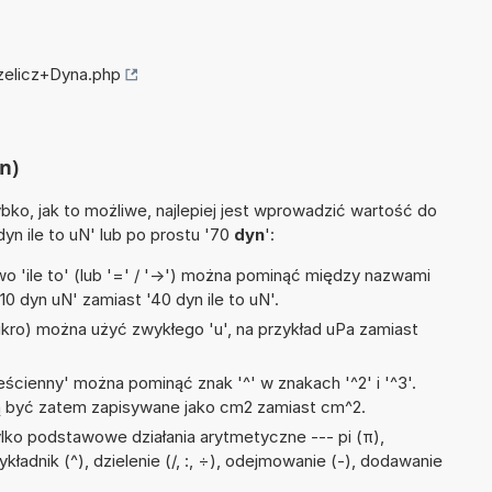
rzelicz+Dyna.php
n)
ko, jak to możliwe, najlepiej jest wprowadzić wartość do
dyn ile to uN' lub po prostu '70
dyn
':
 'ile to' (lub '=' / '->') można pominąć między nazwami
0 dyn uN' zamiast '40 dyn ile to uN'.
mikro) można użyć zwykłego 'u', na przykład uPa zamiast
ścienny' można pominąć znak '^' w znakach '^2' i '^3'.
być zatem zapisywane jako cm2 zamiast cm^2.
lko podstawowe działania arytmetyczne --- pi (π),
ładnik (^), dzielenie (/, :, ÷), odejmowanie (-), dodawanie