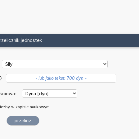
rzelicznik jednostek
?
jściowa:
iczby w zapisie naukowym