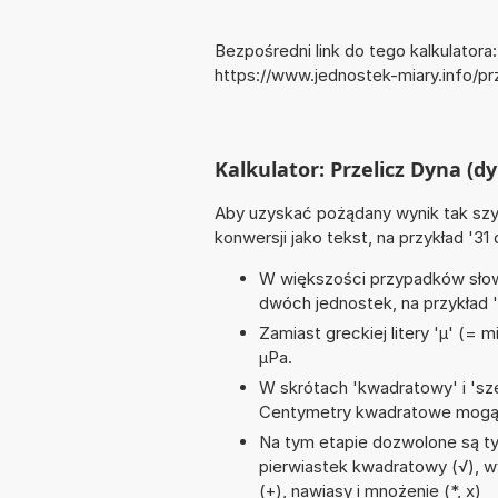
Bezpośredni link do tego kalkulatora:
https://www.jednostek-miary.info/p
Kalkulator: Przelicz Dyna (dy
Aby uzyskać pożądany wynik tak szyb
konwersji jako tekst, na przykład '31 
W większości przypadków słowo
dwóch jednostek, na przykład '1
Zamiast greckiej litery 'µ' (= 
µPa.
W skrótach 'kwadratowy' i 'sze
Centymetry kwadratowe mogą 
Na tym etapie dozwolone są ty
pierwiastek kwadratowy (√), wyk
(+), nawiasy i mnożenie (*, x)