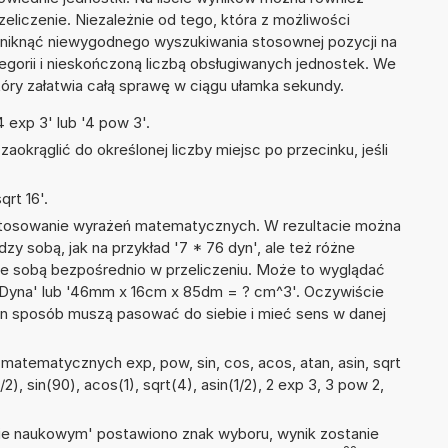
liczenie. Niezależnie od tego, która z możliwości
uniknąć niewygodnego wyszukiwania stosownej pozycji na
tegorii i nieskończoną liczbą obsługiwanych jednostek. We
tóry załatwia całą sprawę w ciągu ułamka sekundy.
 exp 3' lub '4 pow 3'.
okrąglić do określonej liczby miejsc po przecinku, jeśli
rt 16'.
 stosowanie wyrażeń matematycznych. W rezultacie można
dzy sobą, jak na przykład '7 * 76 dyn', ale też różne
ze sobą bezpośrednio w przeliczeniu. Może to wyglądać
7 Dyna' lub '46mm x 16cm x 85dm = ? cm^3'. Oczywiście
en sposób muszą pasować do siebie i mieć sens w danej
atematycznych exp, pow, sin, cos, acos, atan, asin, sqrt
/2), sin(90), acos(1), sqrt(4), asin(1/2), 2 exp 3, 3 pow 2,
isie naukowym' postawiono znak wyboru, wynik zostanie