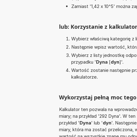
Zamiast '1,42 x 10^5' można zap
lub: Korzystanie z kalkulato
Wybierz właściwą kategorię z l
Następnie wpisz wartość, któr
Wybierz z listy jednostkę odpo
przypadku '
Dyna
[
dyn
]'.
Wartość zostanie następnie pr
kalkulatorze.
Wykorzystaj pełną moc tego 
Kalkulator ten pozwala na wprowadze
miary; na przykład '292 Dyna'. W ten
przykład '
Dyna
' lub '
dyn
'. Następnie
miary, która ma zostać przeliczona,
wartość na wszystkie znane mu odpo