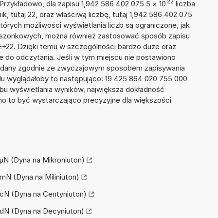
22
 Przykładowo, dla zapisu 1,942 586 402 075 5
×
10
liczba
k, tutaj 22, oraz właściwą liczbę, tutaj 1,942 586 402 075
tórych możliwości wyświetlania liczb są ograniczone, jak
kieszonkowych, można również zastosować sposób zapisu
5E+22. Dzięki temu w szczególności bardzo duże oraz
ze do odczytania. Jeśli w tym miejscu nie postawiono
podany zgodnie ze zwyczajowym sposobem zapisywania
du wyglądałoby to następująco: 19 425 864 020 755 000
bu wyświetlania wyników, największa dokładność
nno to być wystarczająco precyzyjne dla większości
a µN (Dyna na Mikroniuton)
 mN (Dyna na Miliniuton)
a cN (Dyna na Centyniuton)
a dN (Dyna na Decyniuton)