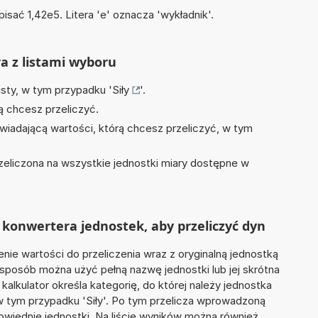
isać 1,42e5. Litera 'e' oznacza 'wykładnik'.
ra z listami wyboru
isty, w tym przypadku '
Siły
'.
ą chcesz przeliczyć.
wiadającą wartości, którą chcesz przeliczyć, w tym
zeliczona na wszystkie jednostki miary dostępne w
konwertera jednostek, aby przeliczyć dyn
nie wartości do przeliczenia wraz z oryginalną jednostką
 sposób można użyć pełną nazwę jednostki lub jej skrótna
 kalkulator określa kategorię, do której należy jednostka
 w tym przypadku 'Siły'. Po tym przelicza wprowadzoną
wiednie jednostki. Na liście wyników można również