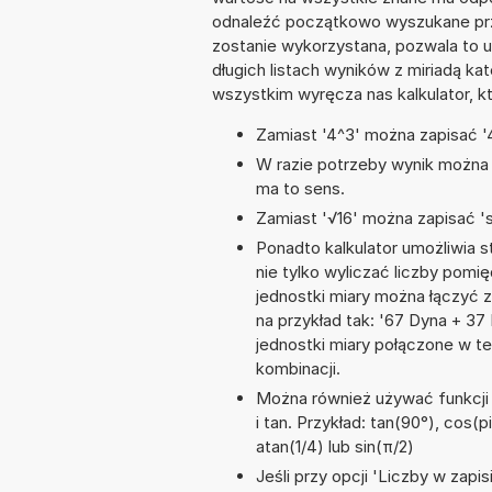
odnaleźć początkowo wyszukane prze
zostanie wykorzystana, pozwala to 
długich listach wyników z miriadą ka
wszystkim wyręcza nas kalkulator, k
Zamiast '4^3' można zapisać '4
W razie potrzeby wynik można za
ma to sens.
Zamiast '√16' można zapisać 'sq
Ponadto kalkulator umożliwia
nie tylko wyliczać liczby pomię
jednostki miary można łączyć 
na przykład tak: '67 Dyna + 3
jednostki miary połączone w t
kombinacji.
Można również używać funkcji m
i tan. Przykład: tan(90°), cos(pi
atan(1/4) lub sin(π/2)
Jeśli przy opcji 'Liczby w zap