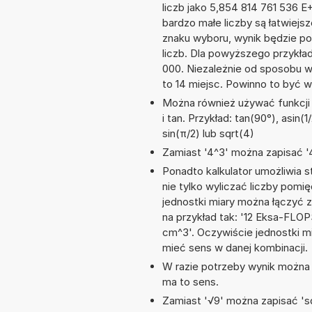
liczb jako 5,854 814 761 536 
bardzo małe liczby są łatwiejs
znaku wyboru, wynik będzie 
liczb. Dla powyższego przykła
000. Niezależnie od sposobu w
to 14 miejsc. Powinno to być w
Można również używać funkcji 
i tan. Przykład: tan(90°), asin(1
sin(π/2) lub sqrt(4)
Zamiast '4^3' można zapisać '4
Ponadto kalkulator umożliwia
nie tylko wyliczać liczby pomi
jednostki miary można łączyć 
na przykład tak: '12 Eksa-FL
cm^3'. Oczywiście jednostki m
mieć sens w danej kombinacji.
W razie potrzeby wynik można za
ma to sens.
Zamiast '√9' można zapisać 'sq