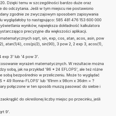
E+20. Dzięki temu w szczególności bardzo duże oraz
ze do odczytania. Jeśli w tym miejscu nie postawiono
podany zgodnie ze zwyczajowym sposobem zapisywania
du wyglądałoby to następująco: 585 481 476 153 600 000
yświetlania wyników, największa dokładność kalkulatora
ystarczająco precyzyjne dla większości aplikacji.
matematycznych sqrt, sin, exp, cos, atan, acos, asin, pow
/2), atan(1/4), cos(pi/2), sin(90), 3 pow 2, 2 exp 3, acos(1),
 exp 3' lub '4 pow 3'.
 stosowanie wyrażeń matematycznych. W rezultacie można
ędzy sobą, jak na przykład '86 * 24 EFLOPS', ale też różne
ze sobą bezpośrednio w przeliczeniu. Może to wyglądać
OPS + 49 Ronna-FLOPS' lub '61mm x 98cm x 36dm = ?
iary połączone w ten sposób muszą pasować do siebie i
okrąglić do określonej liczby miejsc po przecinku, jeśli
rt 9'.