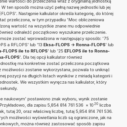
nie wartości do przeliczenia wraz z oryginalną jednostką
. W ten sposób można użyć pełną nazwę jednostki lub jej
FLOPS'. Następnie kalkulator określa kategorię, do której
stać przeliczona, w tym przypadku 'Moc obliczeniowa
dzoną wartość na wszystkie znane mu odpowiednie
 również odnaleźć początkowo wyszukane przeliczenie.
ia może zostać wprowadzona w następujący sposób: '75
OPS a RFLOPS' lub '13
Eksa-FLOPS -> Ronna-FLOPS
' lub
a-FLOPS ile to RFLOPS
' lub '25
EFLOPS ile to Ronna-
na-FLOPS
'. Dla tej opcji kalkulator również
jednostkę ma konkretnie zostać przeliczona początkowa
 z możliwości zostanie wykorzystana, pozwala to uniknąć
pozycji na długich listach wyników z miriadą kategorii i
ednostek. We wszystkim wyręcza nas kalkulator, który
 sekundy.
isie naukowym' postawiono znak wyboru, wynik zostanie
20
 Przykładowo, dla zapisu 5,854 814 761 536
×
10
liczba
k, tutaj 20, oraz właściwą liczbę, tutaj 5,854 814 761 536.
ych możliwości wyświetlania liczb są ograniczone, jak na
szonkowych, można również zastosować sposób zapisu