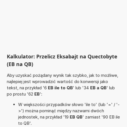
Kalkulator: Przelicz Eksabajt na Quectobyte
(EB na QB)
Aby uzyskać pożądany wynik tak szybko, jak to możliwe,
najlepiej jest wprowadzić wartość do konwersji jako
tekst, na przykład '6
EB ile to QB
' lub '34
EB a QB
' lub
po prostu '62
EB
':
W większości przypadków słowo 'ile to' (lub '=' / '-
>') można pominąć między nazwami dwóch
jednostek, na przykład '19
EB QB
' zamiast '90 EB ile
to QB'.