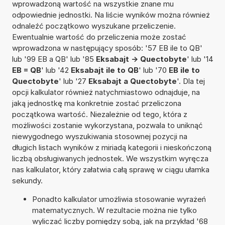
wprowadzoną wartość na wszystkie znane mu
odpowiednie jednostki. Na liście wyników można również
odnaleźć początkowo wyszukane przeliczenie.
Ewentualnie wartość do przeliczenia może zostać
wprowadzona w następujący sposób: '57 EB ile to QB'
lub '99 EB a QB' lub '85
Eksabajt -> Quectobyte
' lub '14
EB = QB
' lub '42
Eksabajt ile to QB
' lub '70
EB ile to
Quectobyte
' lub '27
Eksabajt a Quectobyte
'. Dla tej
opcji kalkulator również natychmiastowo odnajduje, na
jaką jednostkę ma konkretnie zostać przeliczona
początkowa wartość. Niezależnie od tego, która z
możliwości zostanie wykorzystana, pozwala to uniknąć
niewygodnego wyszukiwania stosownej pozycji na
długich listach wyników z miriadą kategorii i nieskończoną
liczbą obsługiwanych jednostek. We wszystkim wyręcza
nas kalkulator, który załatwia całą sprawę w ciągu ułamka
sekundy.
Ponadto kalkulator umożliwia stosowanie wyrażeń
matematycznych. W rezultacie można nie tylko
wyliczać liczby pomiędzy sobą, jak na przykład '68