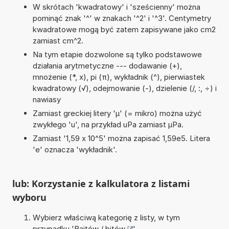
W skrótach 'kwadratowy' i 'sześcienny' można
pominąć znak '^' w znakach '^2' i '^3'. Centymetry
kwadratowe mogą być zatem zapisywane jako cm2
zamiast cm^2.
Na tym etapie dozwolone są tylko podstawowe
działania arytmetyczne --- dodawanie (+),
mnożenie (*, x), pi (π), wykładnik (^), pierwiastek
kwadratowy (√), odejmowanie (-), dzielenie (/, :, ÷) i
nawiasy
Zamiast greckiej litery 'µ' (= mikro) można użyć
zwykłego 'u', na przykład uPa zamiast µPa.
Zamiast '1,59 x 10^5' można zapisać 1,59e5. Litera
'e' oznacza 'wykładnik'.
lub: Korzystanie z kalkulatora z listami
wyboru
Wybierz właściwą kategorię z listy, w tym
przypadku '
Bajtów / bitów
'.