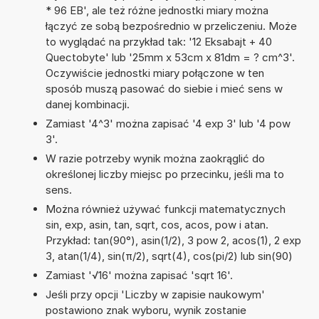
* 96 EB', ale też różne jednostki miary można
łączyć ze sobą bezpośrednio w przeliczeniu. Może
to wyglądać na przykład tak: '12 Eksabajt + 40
Quectobyte' lub '25mm x 53cm x 81dm = ? cm^3'.
Oczywiście jednostki miary połączone w ten
sposób muszą pasować do siebie i mieć sens w
danej kombinacji.
Zamiast '4^3' można zapisać '4 exp 3' lub '4 pow
3'.
W razie potrzeby wynik można zaokrąglić do
określonej liczby miejsc po przecinku, jeśli ma to
sens.
Można również używać funkcji matematycznych
sin, exp, asin, tan, sqrt, cos, acos, pow i atan.
Przykład: tan(90°), asin(1/2), 3 pow 2, acos(1), 2 exp
3, atan(1/4), sin(π/2), sqrt(4), cos(pi/2) lub sin(90)
Zamiast '√16' można zapisać 'sqrt 16'.
Jeśli przy opcji 'Liczby w zapisie naukowym'
postawiono znak wyboru, wynik zostanie