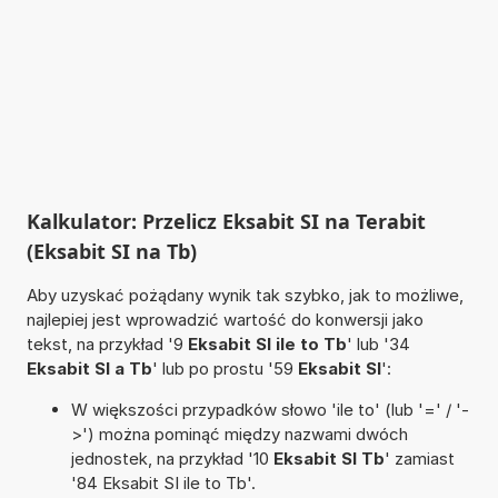
Kalkulator: Przelicz Eksabit SI na Terabit
(Eksabit SI na Tb)
Aby uzyskać pożądany wynik tak szybko, jak to możliwe,
najlepiej jest wprowadzić wartość do konwersji jako
tekst, na przykład '9
Eksabit SI ile to Tb
' lub '34
Eksabit SI a Tb
' lub po prostu '59
Eksabit SI
':
W większości przypadków słowo 'ile to' (lub '=' / '-
>') można pominąć między nazwami dwóch
jednostek, na przykład '10
Eksabit SI Tb
' zamiast
'84 Eksabit SI ile to Tb'.