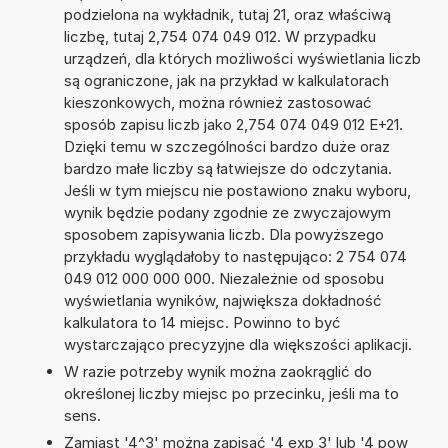
podzielona na wykładnik, tutaj 21, oraz właściwą
liczbę, tutaj 2,754 074 049 012. W przypadku
urządzeń, dla których możliwości wyświetlania liczb
są ograniczone, jak na przykład w kalkulatorach
kieszonkowych, można również zastosować
sposób zapisu liczb jako 2,754 074 049 012 E+21.
Dzięki temu w szczególności bardzo duże oraz
bardzo małe liczby są łatwiejsze do odczytania.
Jeśli w tym miejscu nie postawiono znaku wyboru,
wynik będzie podany zgodnie ze zwyczajowym
sposobem zapisywania liczb. Dla powyższego
przykładu wyglądałoby to następująco: 2 754 074
049 012 000 000 000. Niezależnie od sposobu
wyświetlania wyników, największa dokładność
kalkulatora to 14 miejsc. Powinno to być
wystarczająco precyzyjne dla większości aplikacji.
W razie potrzeby wynik można zaokrąglić do
określonej liczby miejsc po przecinku, jeśli ma to
sens.
Zamiast '4^3' można zapisać '4 exp 3' lub '4 pow