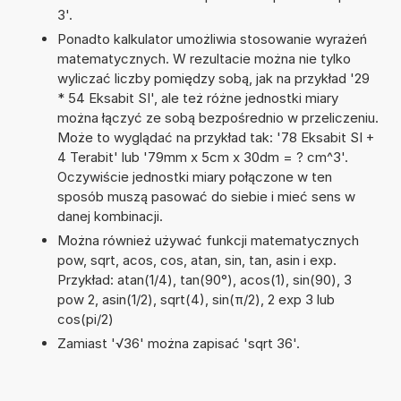
3'.
Ponadto kalkulator umożliwia stosowanie wyrażeń
matematycznych. W rezultacie można nie tylko
wyliczać liczby pomiędzy sobą, jak na przykład '29
* 54 Eksabit SI', ale też różne jednostki miary
można łączyć ze sobą bezpośrednio w przeliczeniu.
Może to wyglądać na przykład tak: '78 Eksabit SI +
4 Terabit' lub '79mm x 5cm x 30dm = ? cm^3'.
Oczywiście jednostki miary połączone w ten
sposób muszą pasować do siebie i mieć sens w
danej kombinacji.
Można również używać funkcji matematycznych
pow, sqrt, acos, cos, atan, sin, tan, asin i exp.
Przykład: atan(1/4), tan(90°), acos(1), sin(90), 3
pow 2, asin(1/2), sqrt(4), sin(π/2), 2 exp 3 lub
cos(pi/2)
Zamiast '√36' można zapisać 'sqrt 36'.