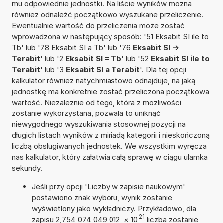
mu odpowiednie jednostki. Na liście wyników można
również odnaleźć początkowo wyszukane przeliczenie.
Ewentualnie wartość do przeliczenia może zostać
wprowadzona w następujący sposób: '51 Eksabit SI ile to
Tb' lub '78 Eksabit SI a Tb' lub '76
Eksabit SI ->
Terabit
' lub '2
Eksabit SI = Tb
' lub '52
Eksabit SI ile to
Terabit
' lub '3
Eksabit SI a Terabit
'. Dla tej opcji
kalkulator również natychmiastowo odnajduje, na jaką
jednostkę ma konkretnie zostać przeliczona początkowa
wartość. Niezależnie od tego, która z możliwości
zostanie wykorzystana, pozwala to uniknąć
niewygodnego wyszukiwania stosownej pozycji na
długich listach wyników z miriadą kategorii i nieskończoną
liczbą obsługiwanych jednostek. We wszystkim wyręcza
nas kalkulator, który załatwia całą sprawę w ciągu ułamka
sekundy.
Jeśli przy opcji 'Liczby w zapisie naukowym'
postawiono znak wyboru, wynik zostanie
wyświetlony jako wykładniczy. Przykładowo, dla
21
zapisu 2,754 074 049 012
×
10
liczba zostanie