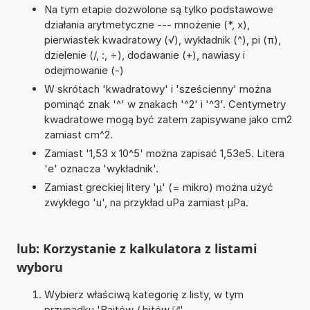
Na tym etapie dozwolone są tylko podstawowe
działania arytmetyczne --- mnożenie (*, x),
pierwiastek kwadratowy (√), wykładnik (^), pi (π),
dzielenie (/, :, ÷), dodawanie (+), nawiasy i
odejmowanie (-)
W skrótach 'kwadratowy' i 'sześcienny' można
pominąć znak '^' w znakach '^2' i '^3'. Centymetry
kwadratowe mogą być zatem zapisywane jako cm2
zamiast cm^2.
Zamiast '1,53 x 10^5' można zapisać 1,53e5. Litera
'e' oznacza 'wykładnik'.
Zamiast greckiej litery 'µ' (= mikro) można użyć
zwykłego 'u', na przykład uPa zamiast µPa.
lub: Korzystanie z kalkulatora z listami
wyboru
Wybierz właściwą kategorię z listy, w tym
przypadku '
Bajtów / bitów
'.