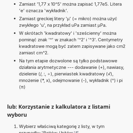
Zamiast '1,77 x 10^5' można zapisać 1,77e5. Litera
'e' oznacza 'wykładnik'.
Zamiast greckiej litery 'µ' (= mikro) można użyć
zwykłego 'u', na przykład uPa zamiast µPa.
W skrótach 'kwadratowy' i 'sześcienny' można
pominąć znak '^' w znakach '^2' i '^3'. Centymetry
kwadratowe mogą być zatem zapisywane jako cm2
zamiast cm^2.
Na tym etapie dozwolone są tylko podstawowe
działania arytmetyczne --- dodawanie (+), nawiasy,
dzielenie (/, :, ÷), pierwiastek kwadratowy (√),
mnożenie (*, x), odejmowanie (-), wykładnik (^) i pi
(π)
lub: Korzystanie z kalkulatora z listami
wyboru
Wybierz właściwą kategorię z listy, w tym
przypadku '
Bajtów / bitów
'.