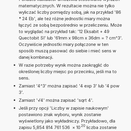
matematycznych. W rezultacie można nie tylko
wyliczać liczby pomiędzy sobą, jak na przykład '86
* 24 Eb', ale też różne jednostki miary można
łączyć ze sobą bezpośrednio w przeliczeniu. Może
to wyglądać na przykład tak: '12 Eksabit + 49
Quectobit SI' lub '61mm x 98cm x 36dm = ? cm^3'.
Oczywiście jednostki miary połączone w ten
sposób muszą pasować do siebie i mieć sens w
danej kombinacji.
W razie potrzeby wynik można zaokrąglić do
określonej liczby miejsc po przecinku, jeśli ma to
sens.
Zamiast '4^3' można zapisać '4 exp 3' lub '4 pow
3'.
Zamiast '√4' można zapisać 'sqrt 4'.
Jeśli przy opcji 'Liczby w zapisie naukowym'
postawiono znak wyboru, wynik zostanie
wyświetlony jako wykładniczy. Przykładowo, dla
20
zapisu 5,854 814 761 536
×
10
liczba zostanie