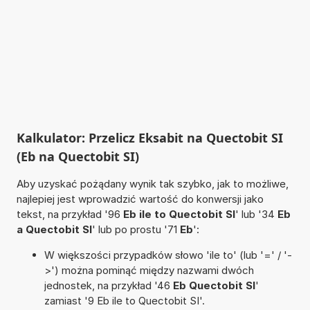
Kalkulator: Przelicz Eksabit na Quectobit SI
(Eb na Quectobit SI)
Aby uzyskać pożądany wynik tak szybko, jak to możliwe,
najlepiej jest wprowadzić wartość do konwersji jako
tekst, na przykład '96
Eb ile to Quectobit SI
' lub '34
Eb
a Quectobit SI
' lub po prostu '71
Eb
':
W większości przypadków słowo 'ile to' (lub '=' / '-
>') można pominąć między nazwami dwóch
jednostek, na przykład '46
Eb Quectobit SI
'
zamiast '9 Eb ile to Quectobit SI'.