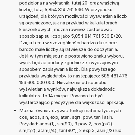
podzielona na wykładnik, tutaj 20, oraz właściwą
liczbę, tutaj 5,854 814 761 536. W przypadku
urządzeń, dla których możliwości wyświetlania liczb
są ograniczone, jak na przykład w kalkulatorach
kieszonkowych, można również zastosować
sposób zapisu liczb jako 5,854 814 761 536 E+20.
Dzięki temu w szczególności bardzo duże oraz
bardzo małe liczby są łatwiejsze do odczytania.
Jeśli w tym miejscu nie postawiono znaku wyboru,
wynik będzie podany zgodnie ze zwyczajowym
sposobem zapisywania liczb. Dla powyższego
przykładu wyglądałoby to następująco: 585 481 476
153 600 000 000. Niezależnie od sposobu
wyświetlania wyników, największa dokładność
kalkulatora to 14 miejsc. Powinno to być
wystarczająco precyzyjne dla większości aplikacji.
Można również używać funkcji matematycznych
cos, acos, sin, exp, atan, sqrt, pow, tan i asin.
Przykład: acos(1), sin(90), 3 pow 2, cos(pi/2),
sin(π/2), atan(1/4), tan(90°), 2 exp 3, asin(1/2) lub