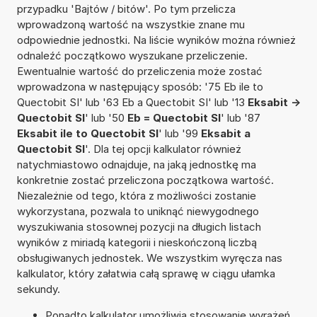
przypadku 'Bajtów / bitów'. Po tym przelicza
wprowadzoną wartość na wszystkie znane mu
odpowiednie jednostki. Na liście wyników można również
odnaleźć początkowo wyszukane przeliczenie.
Ewentualnie wartość do przeliczenia może zostać
wprowadzona w następujący sposób: '75 Eb ile to
Quectobit SI' lub '63 Eb a Quectobit SI' lub '13
Eksabit ->
Quectobit SI
' lub '50
Eb = Quectobit SI
' lub '87
Eksabit ile to Quectobit SI
' lub '99
Eksabit a
Quectobit SI
'. Dla tej opcji kalkulator również
natychmiastowo odnajduje, na jaką jednostkę ma
konkretnie zostać przeliczona początkowa wartość.
Niezależnie od tego, która z możliwości zostanie
wykorzystana, pozwala to uniknąć niewygodnego
wyszukiwania stosownej pozycji na długich listach
wyników z miriadą kategorii i nieskończoną liczbą
obsługiwanych jednostek. We wszystkim wyręcza nas
kalkulator, który załatwia całą sprawę w ciągu ułamka
sekundy.
Ponadto kalkulator umożliwia stosowanie wyrażeń