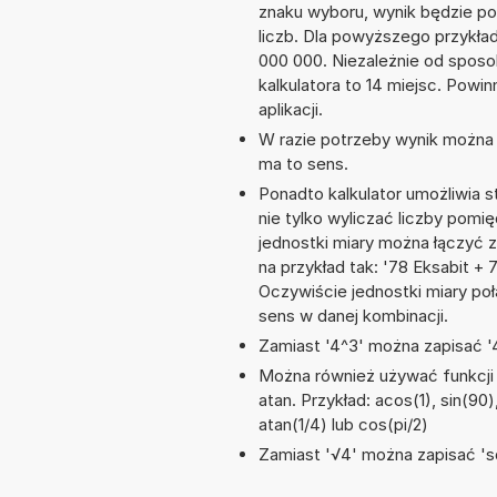
znaku wyboru, wynik będzie 
liczb. Dla powyższego przykła
000 000. Niezależnie od sposo
kalkulatora to 14 miejsc. Powi
aplikacji.
W razie potrzeby wynik można za
ma to sens.
Ponadto kalkulator umożliwia
nie tylko wyliczać liczby pomię
jednostki miary można łączyć 
na przykład tak: '78 Eksabit +
Oczywiście jednostki miary po
sens w danej kombinacji.
Zamiast '4^3' można zapisać '4
Można również używać funkcji m
atan. Przykład: acos(1), sin(90),
atan(1/4) lub cos(pi/2)
Zamiast '√4' można zapisać 'sq