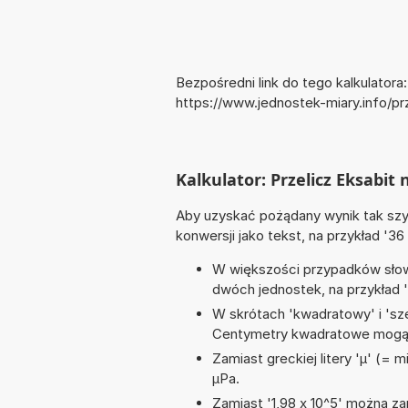
Bezpośredni link do tego kalkulatora:
https://www.jednostek-miary.info/pr
Kalkulator: Przelicz Eksabit 
Aby uzyskać pożądany wynik tak szyb
konwersji jako tekst, na przykład '36
W większości przypadków słowo
dwóch jednostek, na przykład 
W skrótach 'kwadratowy' i 'sze
Centymetry kwadratowe mogą 
Zamiast greckiej litery 'µ' (= 
µPa.
Zamiast '1,98 x 10^5' można zap