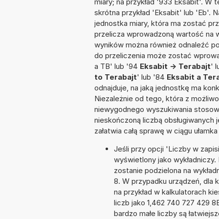
miary; na przykład '933 Eksabit'. W 
skrótna przykład 'Eksabit' lub 'Eb'. 
jednostka miary, która ma zostać pr
przelicza wprowadzoną wartość na w
wyników można również odnaleźć po
do przeliczenia może zostać wprowad
a TB' lub '94
Eksabit -> Terabajt
' 
to Terabajt
' lub '84
Eksabit a Ter
odnajduje, na jaką jednostkę ma kon
Niezależnie od tego, która z możliw
niewygodnego wyszukiwania stosownej 
nieskończoną liczbą obsługiwanych j
załatwia całą sprawę w ciągu ułamka
Jeśli przy opcji 'Liczby w zap
wyświetlony jako wykładniczy. 
zostanie podzielona na wykładni
8. W przypadku urządzeń, dla k
na przykład w kalkulatorach 
liczb jako 1,462 740 727 429 8
bardzo małe liczby są łatwiejs