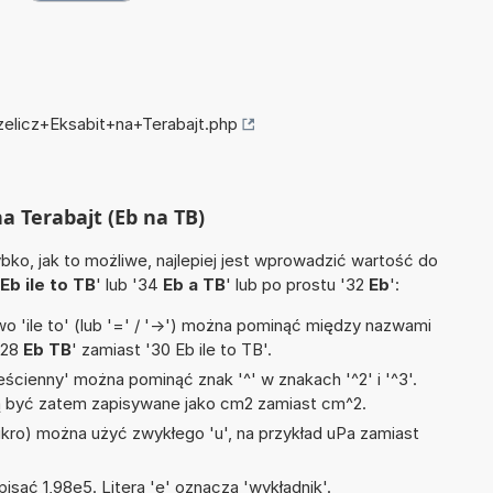
zelicz+Eksabit+na+Terabajt.php
na Terabajt (Eb na TB)
ko, jak to możliwe, najlepiej jest wprowadzić wartość do
Eb ile to TB
' lub '34
Eb a TB
' lub po prostu '32
Eb
':
 'ile to' (lub '=' / '->') można pominąć między nazwami
'28
Eb TB
' zamiast '30 Eb ile to TB'.
ścienny' można pominąć znak '^' w znakach '^2' i '^3'.
być zatem zapisywane jako cm2 zamiast cm^2.
mikro) można użyć zwykłego 'u', na przykład uPa zamiast
isać 1,98e5. Litera 'e' oznacza 'wykładnik'.