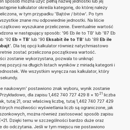
ten sposób można użyć pełną nazwę jednostki lub jej
Następnie kalkulator określa kategorię, do której należy
zeliczona, w tym przypadku 'Bajtów / bitów'. Po tym
szystkie znane mu odpowiednie jednostki. Na liście
czątkowo wyszukane przeliczenie. Ewentualnie wartość
zona w następujący sposób: '96 Eb ile to TB' lub '87 Eb
lub '92
Eb = TB
' lub '90
Eksabit ile to TB
' lub '88
Eb ile
abajt
'. Dla tej opcji kalkulator również natychmiastowo
kretnie zostać przeliczona początkowa wartość.
ości zostanie wykorzystana, pozwala to uniknąć
pozycji na długich listach wyników z miriadą kategorii i
ednostek. We wszystkim wyręcza nas kalkulator, który
 sekundy.
isie naukowym' postawiono znak wyboru, wynik zostanie
21
Przykładowo, dla zapisu 1,462 740 727 429 8
×
10
liczba
k, tutaj 21, oraz właściwą liczbę, tutaj 1,462 740 727 429
tórych możliwości wyświetlania liczb są ograniczone, jak
kieszonkowych, można również zastosować sposób zapisu
E+21. Dzięki temu w szczególności bardzo duże oraz
ze do odczytania. Jeśli w tym miejscu nie postawiono