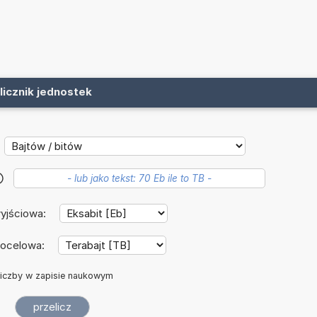
licznik jednostek
?
yjściowa:
docelowa:
iczby w zapisie naukowym