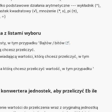
lko podstawowe działania arytmetyczne --- wykładnik (^),
stek kwadratowy (√), mnożenie (*, x), pi (π),
, ÷)
ra z listami wyboru
isty, w tym przypadku '
Bajtów / bitów
'.
ą chcesz przeliczyć.
wiadającą wartości, którą chcesz przeliczyć, w tym
na którą chcesz przeliczyć wartość, w tym przypadku '
konwertera jednostek, aby przeliczyć Eb ile
nie wartości do przeliczenia wraz z oryginalną jednostką