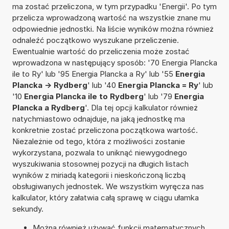
ma zostać przeliczona, w tym przypadku 'Energii'. Po tym
przelicza wprowadzoną wartość na wszystkie znane mu
odpowiednie jednostki. Na liście wyników można również
odnaleźć początkowo wyszukane przeliczenie.
Ewentualnie wartość do przeliczenia może zostać
wprowadzona w następujący sposób: '70 Energia Plancka
ile to Ry' lub '95 Energia Plancka a Ry' lub '55
Energia
Plancka -> Rydberg
' lub '40
Energia Plancka = Ry
' lub
'10
Energia Plancka ile to Rydberg
' lub '79
Energia
Plancka a Rydberg
'. Dla tej opcji kalkulator również
natychmiastowo odnajduje, na jaką jednostkę ma
konkretnie zostać przeliczona początkowa wartość.
Niezależnie od tego, która z możliwości zostanie
wykorzystana, pozwala to uniknąć niewygodnego
wyszukiwania stosownej pozycji na długich listach
wyników z miriadą kategorii i nieskończoną liczbą
obsługiwanych jednostek. We wszystkim wyręcza nas
kalkulator, który załatwia całą sprawę w ciągu ułamka
sekundy.
Można również używać funkcji matematycznych