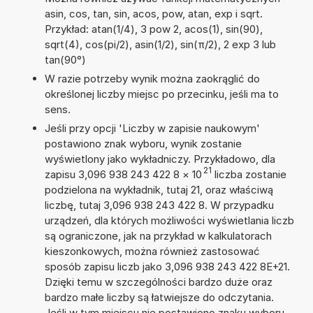
asin, cos, tan, sin, acos, pow, atan, exp i sqrt.
Przykład: atan(1/4), 3 pow 2, acos(1), sin(90),
sqrt(4), cos(pi/2), asin(1/2), sin(π/2), 2 exp 3 lub
tan(90°)
W razie potrzeby wynik można zaokrąglić do
określonej liczby miejsc po przecinku, jeśli ma to
sens.
Jeśli przy opcji 'Liczby w zapisie naukowym'
postawiono znak wyboru, wynik zostanie
wyświetlony jako wykładniczy. Przykładowo, dla
21
zapisu 3,096 938 243 422 8
×
10
liczba zostanie
podzielona na wykładnik, tutaj 21, oraz właściwą
liczbę, tutaj 3,096 938 243 422 8. W przypadku
urządzeń, dla których możliwości wyświetlania liczb
są ograniczone, jak na przykład w kalkulatorach
kieszonkowych, można również zastosować
sposób zapisu liczb jako 3,096 938 243 422 8E+21.
Dzięki temu w szczególności bardzo duże oraz
bardzo małe liczby są łatwiejsze do odczytania.
Jeśli w tym miejscu nie postawiono znaku wyboru,