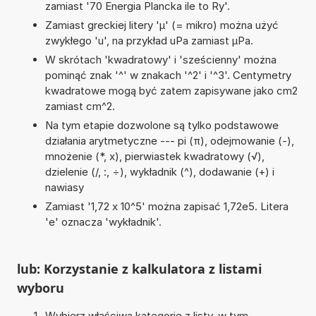
zamiast '70 Energia Plancka ile to Ry'.
Zamiast greckiej litery 'µ' (= mikro) można użyć
zwykłego 'u', na przykład uPa zamiast µPa.
W skrótach 'kwadratowy' i 'sześcienny' można
pominąć znak '^' w znakach '^2' i '^3'. Centymetry
kwadratowe mogą być zatem zapisywane jako cm2
zamiast cm^2.
Na tym etapie dozwolone są tylko podstawowe
działania arytmetyczne --- pi (π), odejmowanie (-),
mnożenie (*, x), pierwiastek kwadratowy (√),
dzielenie (/, :, ÷), wykładnik (^), dodawanie (+) i
nawiasy
Zamiast '1,72 x 10^5' można zapisać 1,72e5. Litera
'e' oznacza 'wykładnik'.
lub: Korzystanie z kalkulatora z listami
wyboru
Wybierz właściwą kategorię z listy, w tym