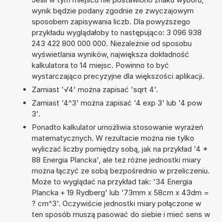
wynik będzie podany zgodnie ze zwyczajowym
sposobem zapisywania liczb. Dla powyższego
przykładu wyglądałoby to następująco: 3 096 938
243 422 800 000 000. Niezależnie od sposobu
wyświetlania wyników, największa dokładność
kalkulatora to 14 miejsc. Powinno to być
wystarczająco precyzyjne dla większości aplikacji.
Zamiast '√4' można zapisać 'sqrt 4'.
Zamiast '4^3' można zapisać '4 exp 3' lub '4 pow
3'.
Ponadto kalkulator umożliwia stosowanie wyrażeń
matematycznych. W rezultacie można nie tylko
wyliczać liczby pomiędzy sobą, jak na przykład '4 *
88 Energia Plancka', ale też różne jednostki miary
można łączyć ze sobą bezpośrednio w przeliczeniu.
Może to wyglądać na przykład tak: '34 Energia
Plancka + 19 Rydberg' lub '73mm x 58cm x 43dm =
? cm^3'. Oczywiście jednostki miary połączone w
ten sposób muszą pasować do siebie i mieć sens w