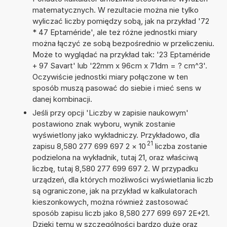
matematycznych. W rezultacie można nie tylko
wyliczać liczby pomiędzy sobą, jak na przykład '72
* 47 Eptaméride', ale też różne jednostki miary
można łączyć ze sobą bezpośrednio w przeliczeniu.
Może to wyglądać na przykład tak: '23 Eptaméride
+ 97 Savart' lub '22mm x 96cm x 71dm = ? cm^3'.
Oczywiście jednostki miary połączone w ten
sposób muszą pasować do siebie i mieć sens w
danej kombinacji.
Jeśli przy opcji 'Liczby w zapisie naukowym'
postawiono znak wyboru, wynik zostanie
wyświetlony jako wykładniczy. Przykładowo, dla
21
zapisu 8,580 277 699 697 2
×
10
liczba zostanie
podzielona na wykładnik, tutaj 21, oraz właściwą
liczbę, tutaj 8,580 277 699 697 2. W przypadku
urządzeń, dla których możliwości wyświetlania liczb
są ograniczone, jak na przykład w kalkulatorach
kieszonkowych, można również zastosować
sposób zapisu liczb jako 8,580 277 699 697 2E+21.
Dzięki temu w szczególności bardzo duże oraz