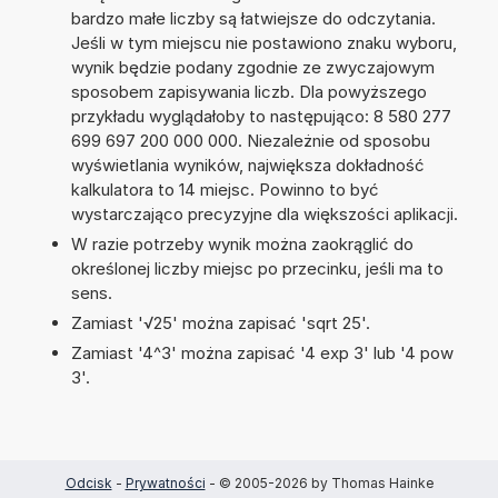
bardzo małe liczby są łatwiejsze do odczytania.
Jeśli w tym miejscu nie postawiono znaku wyboru,
wynik będzie podany zgodnie ze zwyczajowym
sposobem zapisywania liczb. Dla powyższego
przykładu wyglądałoby to następująco: 8 580 277
699 697 200 000 000. Niezależnie od sposobu
wyświetlania wyników, największa dokładność
kalkulatora to 14 miejsc. Powinno to być
wystarczająco precyzyjne dla większości aplikacji.
W razie potrzeby wynik można zaokrąglić do
określonej liczby miejsc po przecinku, jeśli ma to
sens.
Zamiast '√25' można zapisać 'sqrt 25'.
Zamiast '4^3' można zapisać '4 exp 3' lub '4 pow
3'.
Odcisk
-
Prywatności
- © 2005-2026 by Thomas Hainke