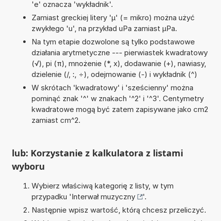
'e' oznacza 'wykładnik'.
Zamiast greckiej litery 'µ' (= mikro) można użyć
zwykłego 'u', na przykład uPa zamiast µPa.
Na tym etapie dozwolone są tylko podstawowe
działania arytmetyczne --- pierwiastek kwadratowy
(√), pi (π), mnożenie (*, x), dodawanie (+), nawiasy,
dzielenie (/, :, ÷), odejmowanie (-) i wykładnik (^)
W skrótach 'kwadratowy' i 'sześcienny' można
pominąć znak '^' w znakach '^2' i '^3'. Centymetry
kwadratowe mogą być zatem zapisywane jako cm2
zamiast cm^2.
lub: Korzystanie z kalkulatora z listami
wyboru
Wybierz właściwą kategorię z listy, w tym
przypadku '
Interwał muzyczny
'.
Następnie wpisz wartość, którą chcesz przeliczyć.