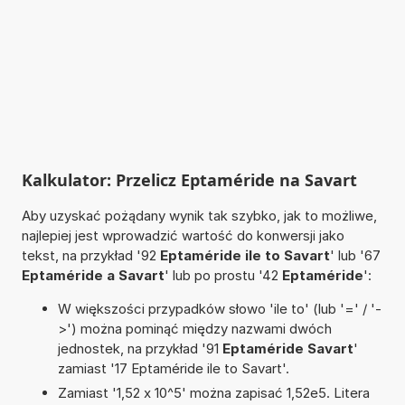
Kalkulator: Przelicz Eptaméride na Savart
Aby uzyskać pożądany wynik tak szybko, jak to możliwe,
najlepiej jest wprowadzić wartość do konwersji jako
tekst, na przykład '92
Eptaméride ile to Savart
' lub '67
Eptaméride a Savart
' lub po prostu '42
Eptaméride
':
W większości przypadków słowo 'ile to' (lub '=' / '-
>') można pominąć między nazwami dwóch
jednostek, na przykład '91
Eptaméride Savart
'
zamiast '17 Eptaméride ile to Savart'.
Zamiast '1,52 x 10^5' można zapisać 1,52e5. Litera