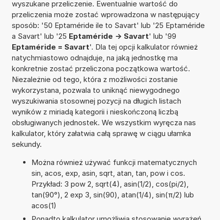
wyszukane przeliczenie. Ewentualnie wartość do
przeliczenia może zostać wprowadzona w następujący
sposób: '50 Eptaméride ile to Savart' lub '25 Eptaméride
a Savart' lub '25
Eptaméride -> Savart
' lub '99
Eptaméride = Savart
'. Dla tej opcji kalkulator również
natychmiastowo odnajduje, na jaką jednostkę ma
konkretnie zostać przeliczona początkowa wartość.
Niezależnie od tego, która z możliwości zostanie
wykorzystana, pozwala to uniknąć niewygodnego
wyszukiwania stosownej pozycji na długich listach
wyników z miriadą kategorii i nieskończoną liczbą
obsługiwanych jednostek. We wszystkim wyręcza nas
kalkulator, który załatwia całą sprawę w ciągu ułamka
sekundy.
Można również używać funkcji matematycznych
sin, acos, exp, asin, sqrt, atan, tan, pow i cos.
Przykład: 3 pow 2, sqrt(4), asin(1/2), cos(pi/2),
tan(90°), 2 exp 3, sin(90), atan(1/4), sin(π/2) lub
acos(1)
Ponadto kalkulator umożliwia stosowanie wyrażeń