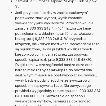
Zamiast '4^3' można zapisać '4 exp 3' lub '4 pow
3'.
Jeśli przy opcji 'Liczby w zapisie naukowym'
postawiono znak wyboru, wynik zostanie
wyświetlony jako wykładniczy. Przykładowo, dla
20
zapisu 9,333 333 248 4
×
10
liczba zostanie
podzielona na wykładnik, tutaj 20, oraz właściwą
liczbę, tutaj 9,333 333 248 4. W przypadku
urządzeń, dla których możliwości wyświetlania liczb
są ograniczone, jak na przykład w kalkulatorach
kieszonkowych, można również zastosować
sposób zapisu liczb jako 9,333 333 248 4E+20.
Dzięki temu w szczególności bardzo duże oraz
bardzo małe liczby są łatwiejsze do odczytania.
Jeśli w tym miejscu nie postawiono znaku wyboru,
wynik będzie podany zgodnie ze zwyczajowym
sposobem zapisywania liczb. Dla powyższego
przykładu wyglądałoby to następująco: 933 333 324
840 000 000 000. Niezależnie od sposobu
wyświetlania wyników, największa dokładność