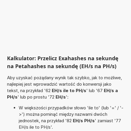
Kalkulator: Przelicz Exahashes na sekundę
na Petahashes na sekundę (EH/s na PH/s)
Aby uzyskać pożądany wynik tak szybko, jak to możliwe,
najlepiej jest wprowadzić wartość do konwersji jako
tekst, na przykład '62
EH/s ile to PH/s
' lub '67
EH/s a
PH/s
' lub po prostu '72
EH/s
':
W większości przypadków słowo 'ile to' (lub '=' / '-
>') można pominąć między nazwami dwóch
jednostek, na przykład '82
EH/s PH/s
' zamiast '77
EH/s ile to PH/s'.