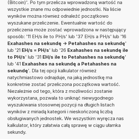
(Bitcoin)'. Po tym przelicza wprowadzoną wartość na
wszystkie znane mu odpowiednie jednostki. Na liście
wyników można również odnaleźć początkowo
wyszukane przeliczenie. Ewentualnie wartość do
przeliczenia może zostać wprowadzona w następujący
sposób: '11 EH/s ile to PH/s' lub '37 EH/s a PH/s' lub '16
Exahashes na sekundę -> Petahashes na sekundę
'
lub '21
EH/s = PH/s
' lub '26
Exahashes na sekundę ile
to PH/s
' lub '31
EH/s ile to Petahashes na sekundę
'
lub '41
Exahashes na sekundę a Petahashes na
sekundę
'. Dla tej opcji kalkulator również
natychmiastowo odnajduje, na jaką jednostkę ma
konkretnie zostać przeliczona początkowa wartość.
Niezależnie od tego, która z możliwości zostanie
wykorzystana, pozwala to uniknąć niewygodnego
wyszukiwania stosownej pozycji na długich listach
wyników z miriadą kategorii i nieskończoną liczbą
obsługiwanych jednostek. We wszystkim wyręcza nas
kalkulator, który załatwia całą sprawę w ciągu ułamka
sekundy.