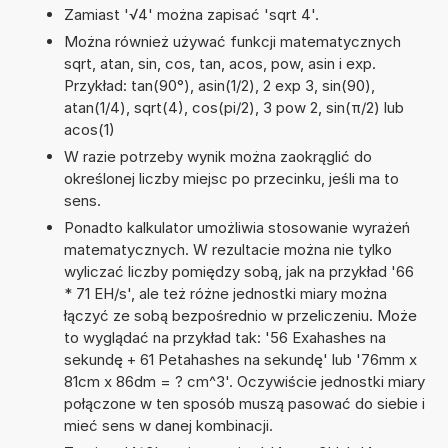
Zamiast '√4' można zapisać 'sqrt 4'.
Można również używać funkcji matematycznych
sqrt, atan, sin, cos, tan, acos, pow, asin i exp.
Przykład: tan(90°), asin(1/2), 2 exp 3, sin(90),
atan(1/4), sqrt(4), cos(pi/2), 3 pow 2, sin(π/2) lub
acos(1)
W razie potrzeby wynik można zaokrąglić do
określonej liczby miejsc po przecinku, jeśli ma to
sens.
Ponadto kalkulator umożliwia stosowanie wyrażeń
matematycznych. W rezultacie można nie tylko
wyliczać liczby pomiędzy sobą, jak na przykład '66
* 71 EH/s', ale też różne jednostki miary można
łączyć ze sobą bezpośrednio w przeliczeniu. Może
to wyglądać na przykład tak: '56 Exahashes na
sekundę + 61 Petahashes na sekundę' lub '76mm x
81cm x 86dm = ? cm^3'. Oczywiście jednostki miary
połączone w ten sposób muszą pasować do siebie i
mieć sens w danej kombinacji.