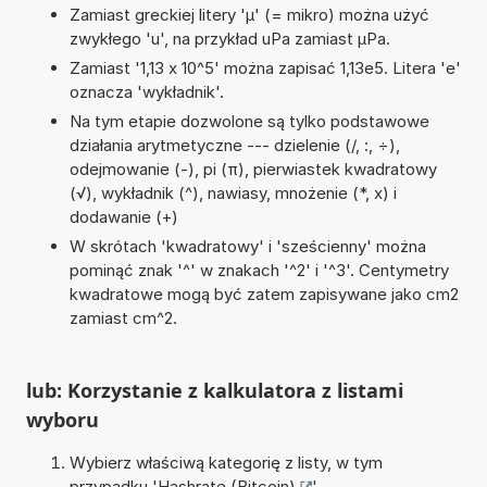
Zamiast greckiej litery 'µ' (= mikro) można użyć
zwykłego 'u', na przykład uPa zamiast µPa.
Zamiast '1,13 x 10^5' można zapisać 1,13e5. Litera 'e'
oznacza 'wykładnik'.
Na tym etapie dozwolone są tylko podstawowe
działania arytmetyczne --- dzielenie (/, :, ÷),
odejmowanie (-), pi (π), pierwiastek kwadratowy
(√), wykładnik (^), nawiasy, mnożenie (*, x) i
dodawanie (+)
W skrótach 'kwadratowy' i 'sześcienny' można
pominąć znak '^' w znakach '^2' i '^3'. Centymetry
kwadratowe mogą być zatem zapisywane jako cm2
zamiast cm^2.
lub: Korzystanie z kalkulatora z listami
wyboru
Wybierz właściwą kategorię z listy, w tym
przypadku '
Hashrate (Bitcoin)
'.