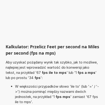
Kalkulator: Przelicz Feet per second na Miles
per second (fps na mps)
Aby uzyskać pożądany wynik tak szybko, jak to możliwe,
najlepiej jest wprowadzić wartość do konwersji jako
tekst, na przykład '67
fps ile to mps
' lub '1
fps a mps
'
lub po prostu '34
fps
':
W większości przypadków słowo 'ile to' (lub '=' / '-
>') można pominąć między nazwami dwóch
jednostek, na przykład '1
fps mps
' zamiast '67 fps
ile to mps'.