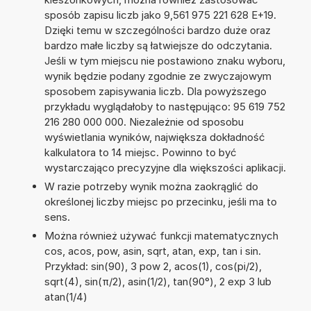
sposób zapisu liczb jako 9,561 975 221 628 E+19.
Dzięki temu w szczególności bardzo duże oraz
bardzo małe liczby są łatwiejsze do odczytania.
Jeśli w tym miejscu nie postawiono znaku wyboru,
wynik będzie podany zgodnie ze zwyczajowym
sposobem zapisywania liczb. Dla powyższego
przykładu wyglądałoby to następująco: 95 619 752
216 280 000 000. Niezależnie od sposobu
wyświetlania wyników, największa dokładność
kalkulatora to 14 miejsc. Powinno to być
wystarczająco precyzyjne dla większości aplikacji.
W razie potrzeby wynik można zaokrąglić do
określonej liczby miejsc po przecinku, jeśli ma to
sens.
Można również używać funkcji matematycznych
cos, acos, pow, asin, sqrt, atan, exp, tan i sin.
Przykład: sin(90), 3 pow 2, acos(1), cos(pi/2),
sqrt(4), sin(π/2), asin(1/2), tan(90°), 2 exp 3 lub
atan(1/4)