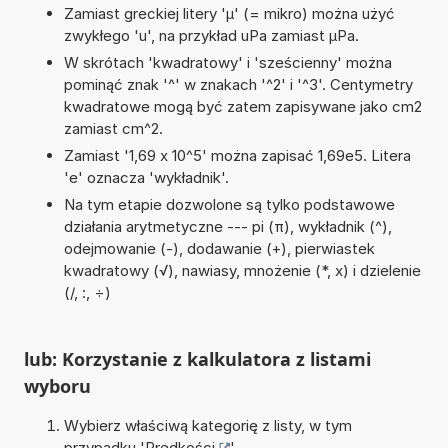
Zamiast greckiej litery 'µ' (= mikro) można użyć
zwykłego 'u', na przykład uPa zamiast µPa.
W skrótach 'kwadratowy' i 'sześcienny' można
pominąć znak '^' w znakach '^2' i '^3'. Centymetry
kwadratowe mogą być zatem zapisywane jako cm2
zamiast cm^2.
Zamiast '1,69 x 10^5' można zapisać 1,69e5. Litera
'e' oznacza 'wykładnik'.
Na tym etapie dozwolone są tylko podstawowe
działania arytmetyczne --- pi (π), wykładnik (^),
odejmowanie (-), dodawanie (+), pierwiastek
kwadratowy (√), nawiasy, mnożenie (*, x) i dzielenie
(/, :, ÷)
lub: Korzystanie z kalkulatora z listami
wyboru
Wybierz właściwą kategorię z listy, w tym
przypadku '
Prędkości
'.