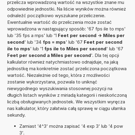
przelicza wprowadzoną wartość na wszystkie znane mu
odpowiednie jednostki. Na liście wyników można również
odnaleźć początkowo wyszukane przeliczenie.
Ewentualnie wartość do przeliczenia może zostać
wprowadzona w następujący sposób: '67 fps ile to mps'
lub '35 fps a mps' lub '1
Feet per second -> Miles per
second
' lub '34
fps = mps
' lub '67
Feet per second
ile to mps
' lub '1
fps ile to Miles per second
' lub '67
Feet per second a Miles per second
'. Dla tej opcji
kalkulator również natychmiastowo odnajduje, na jaką
jednostkę ma konkretnie zostać przeliczona początkowa
wartość. Niezależnie od tego, która z możliwości
zostanie wykorzystana, pozwala to uniknąć
niewygodnego wyszukiwania stosownej pozycji na
długich listach wyników z miriadą kategorii i nieskończoną
liczbą obsługiwanych jednostek. We wszystkim wyręcza
nas kalkulator, który załatwia całą sprawę w ciągu ułamka
sekundy.
Zamiast '4^3' można zapisać '4 exp 3' lub '4 pow
3'.