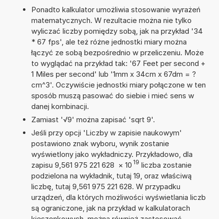
Ponadto kalkulator umożliwia stosowanie wyrażeń
matematycznych. W rezultacie można nie tylko
wyliczać liczby pomiędzy sobą, jak na przykład '34
* 67 fps', ale też różne jednostki miary można
łączyć ze sobą bezpośrednio w przeliczeniu. Może
to wyglądać na przykład tak: '67 Feet per second +
1 Miles per second' lub '1mm x 34cm x 67dm = ?
cm^3'. Oczywiście jednostki miary połączone w ten
sposób muszą pasować do siebie i mieć sens w
danej kombinacji.
Zamiast '√9' można zapisać 'sqrt 9'.
Jeśli przy opcji 'Liczby w zapisie naukowym'
postawiono znak wyboru, wynik zostanie
wyświetlony jako wykładniczy. Przykładowo, dla
19
zapisu 9,561 975 221 628
×
10
liczba zostanie
podzielona na wykładnik, tutaj 19, oraz właściwą
liczbę, tutaj 9,561 975 221 628. W przypadku
urządzeń, dla których możliwości wyświetlania liczb
są ograniczone, jak na przykład w kalkulatorach
kieszonkowych, można również zastosować