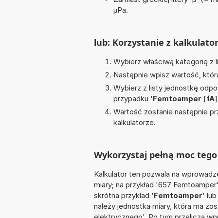
µPa.
lub: Korzystanie z kalkulato
Wybierz właściwą kategorię z l
Następnie wpisz wartość, któr
Wybierz z listy jednostkę odpo
przypadku '
Femtoamper
[
fA
]
Wartość zostanie następnie pr
kalkulatorze.
Wykorzystaj pełną moc tego 
Kalkulator ten pozwala na wprowadze
miary; na przykład '657 Femtoamper'
skrótna przykład '
Femtoamper
' lub
należy jednostka miary, która ma zo
elektrycznego'. Po tym przelicza 