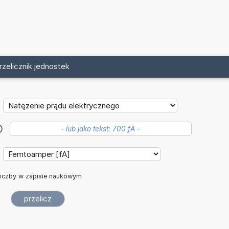
rzelicznik jednostek
?
iczby w zapisie naukowym