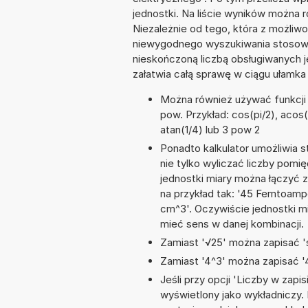
jednostki. Na liście wyników można
Niezależnie od tego, która z możliw
niewygodnego wyszukiwania stosownej 
nieskończoną liczbą obsługiwanych j
załatwia całą sprawę w ciągu ułamka
Można również używać funkcji m
pow. Przykład: cos(pi/2), acos(1)
atan(1/4) lub 3 pow 2
Ponadto kalkulator umożliwia
nie tylko wyliczać liczby pomię
jednostki miary można łączyć 
na przykład tak: '45 Femtoam
cm^3'. Oczywiście jednostki m
mieć sens w danej kombinacji.
Zamiast '√25' można zapisać 's
Zamiast '4^3' można zapisać '4
Jeśli przy opcji 'Liczby w zap
wyświetlony jako wykładniczy. 