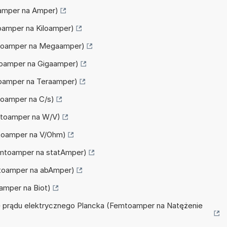
oamper na Amper)
toamper na Kiloamper)
emtoamper na Megaamper)
mtoamper na Gigaamper)
mtoamper na Teraamper)
mtoamper na C/s)
emtoamper na W/V)
emtoamper na V/Ohm)
Femtoamper na statAmper)
emtoamper na abAmper)
oamper na Biot)
nie prądu elektrycznego Plancka (Femtoamper na Natężenie