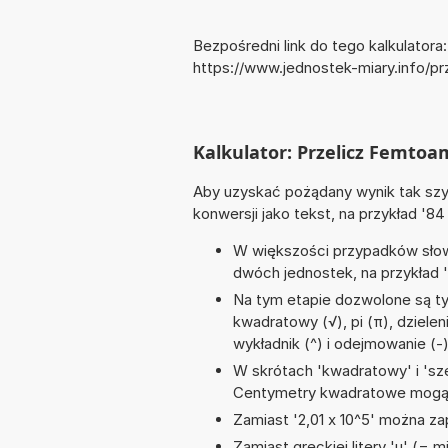
Bezpośredni link do tego kalkulatora:
https://www.jednostek-miary.info/p
Kalkulator: Przelicz Femtoa
Aby uzyskać pożądany wynik tak szyb
konwersji jako tekst, na przykład '84 
W większości przypadków słowo
dwóch jednostek, na przykład '8
Na tym etapie dozwolone są ty
kwadratowy (√), pi (π), dzieleni
wykładnik (^) i odejmowanie (-
W skrótach 'kwadratowy' i 'sze
Centymetry kwadratowe mogą 
Zamiast '2,01 x 10^5' można zap
Zamiast greckiej litery 'µ' (= 