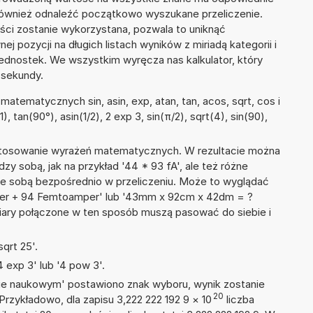
 również odnaleźć początkowo wyszukane przeliczenie.
ości zostanie wykorzystana, pozwala to uniknąć
pozycji na długich listach wyników z miriadą kategorii i
ednostek. We wszystkim wyręcza nas kalkulator, który
 sekundy.
atematycznych sin, asin, exp, atan, tan, acos, sqrt, cos i
, tan(90°), asin(1/2), 2 exp 3, sin(π/2), sqrt(4), sin(90),
 stosowanie wyrażeń matematycznych. W rezultacie można
dzy sobą, jak na przykład '44 * 93 fA', ale też różne
ze sobą bezpośrednio w przeliczeniu. Może to wyglądać
per + 94 Femtoamper' lub '43mm x 92cm x 42dm = ?
iary połączone w ten sposób muszą pasować do siebie i
qrt 25'.
 exp 3' lub '4 pow 3'.
isie naukowym' postawiono znak wyboru, wynik zostanie
20
Przykładowo, dla zapisu 3,222 222 192 9
×
10
liczba