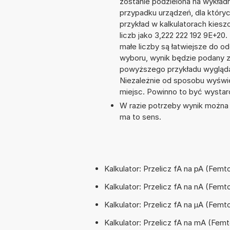
zostanie podzielona na wykładni
przypadku urządzeń, dla któryc
przykład w kalkulatorach kie
liczb jako 3,222 222 192 9E+20
małe liczby są łatwiejsze do o
wyboru, wynik będzie podany 
powyższego przykładu wygląda
Niezależnie od sposobu wyświe
miejsc. Powinno to być wystarc
W razie potrzeby wynik można za
ma to sens.
Kalkulator: Przelicz fA na pA (Fem
Kalkulator: Przelicz fA na nA (Fe
Kalkulator: Przelicz fA na µA (Fe
Kalkulator: Przelicz fA na mA (Fem