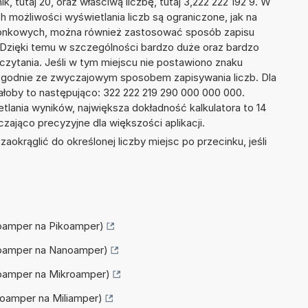
k, tutaj 20, oraz właściwą liczbę, tutaj 3,222 222 192 9. W
h możliwości wyświetlania liczb są ograniczone, jak na
szonkowych, można również zastosować sposób zapisu
. Dzięki temu w szczególności bardzo duże oraz bardzo
dczytania. Jeśli w tym miejscu nie postawiono znaku
zgodnie ze zwyczajowym sposobem zapisywania liczb. Dla
łoby to następująco: 322 222 219 290 000 000 000.
tlania wyników, największa dokładność kalkulatora to 14
zająco precyzyjne dla większości aplikacji.
okrąglić do określonej liczby miejsc po przecinku, jeśli
toamper na Pikoamper)
mtoamper na Nanoamper)
mtoamper na Mikroamper)
toamper na Miliamper)