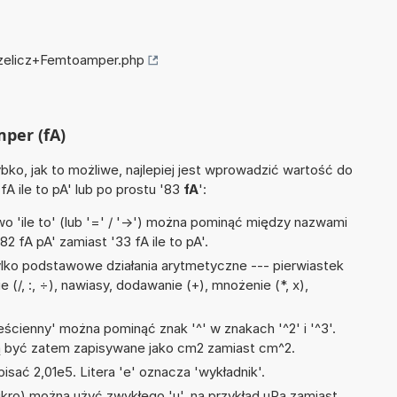
rzelicz+Femtoamper.php
mper (fA)
ko, jak to możliwe, najlepiej jest wprowadzić wartość do
fA ile to pA' lub po prostu '83
fA
':
 'ile to' (lub '=' / '->') można pominąć między nazwami
2 fA pA' zamiast '33 fA ile to pA'.
lko podstawowe działania arytmetyczne --- pierwiastek
e (/, :, ÷), nawiasy, dodawanie (+), mnożenie (*, x),
)
ścienny' można pominąć znak '^' w znakach '^2' i '^3'.
być zatem zapisywane jako cm2 zamiast cm^2.
isać 2,01e5. Litera 'e' oznacza 'wykładnik'.
mikro) można użyć zwykłego 'u', na przykład uPa zamiast