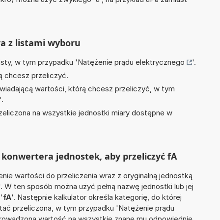
ra z listami wyboru
isty, w tym przypadku '
Natężenie prądu elektrycznego
'.
ą chcesz przeliczyć.
wiadającą wartości, którą chcesz przeliczyć, w tym
'.
zeliczona na wszystkie jednostki miary dostępne w
konwertera jednostek, aby przeliczyć fA
nie wartości do przeliczenia wraz z oryginalną jednostką
. W ten sposób można użyć pełną nazwę jednostki lub jej
 '
fA
'. Następnie kalkulator określa kategorię, do której
stać przeliczona, w tym przypadku 'Natężenie prądu
wprowadzoną wartość na wszystkie znane mu odpowiednie