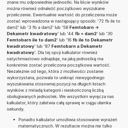
znane mu odpowiednie jednostki. Na liście wyników
można również odnaleźć początkowo wyszukane
przeliczenie. Ewentualnie wartość do przeliczenia może
zostać wprowadzona w następujący sposób: '72 fb ile to
dam2' lub '3 fb a dam2' lub '58
Femtobarn ->
Dekametr kwadratowy
' lub '44
fb = dam2
' lub '30
Femtobarn ile to dam2
' lub '16
fb ile to Dekametr
kwadratowy
' lub '87
Femtobarn a Dekametr
kwadratowy
'. Dla tej opcji kalkulator również
natychmiastowo odnajduje, na jaką jednostkę ma
konkretnie zostać przeliczona początkowa wartość.
Niezależnie od tego, która z możliwości zostanie
wykorzystana, pozwala to uniknąć niewygodnego
wyszukiwania stosownej pozycji na długich listach
wyników z miriadą kategorii i nieskończoną liczbą
obsługiwanych jednostek. We wszystkim wyręcza nas
kalkulator, który załatwia całą sprawę w ciągu ułamka
sekundy.
Ponadto kalkulator umożliwia stosowanie wyrażeń
matematycznych. W rezultacie można nie tylko