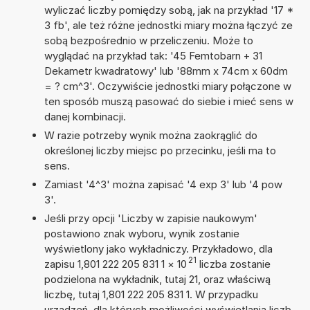
wyliczać liczby pomiędzy sobą, jak na przykład '17 *
3 fb', ale też różne jednostki miary można łączyć ze
sobą bezpośrednio w przeliczeniu. Może to
wyglądać na przykład tak: '45 Femtobarn + 31
Dekametr kwadratowy' lub '88mm x 74cm x 60dm
= ? cm^3'. Oczywiście jednostki miary połączone w
ten sposób muszą pasować do siebie i mieć sens w
danej kombinacji.
W razie potrzeby wynik można zaokrąglić do
określonej liczby miejsc po przecinku, jeśli ma to
sens.
Zamiast '4^3' można zapisać '4 exp 3' lub '4 pow
3'.
Jeśli przy opcji 'Liczby w zapisie naukowym'
postawiono znak wyboru, wynik zostanie
wyświetlony jako wykładniczy. Przykładowo, dla
21
zapisu 1,801 222 205 831 1
×
10
liczba zostanie
podzielona na wykładnik, tutaj 21, oraz właściwą
liczbę, tutaj 1,801 222 205 831 1. W przypadku
urządzeń, dla których możliwości wyświetlania liczb