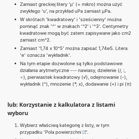
Zamiast greckiej litery 'µ' (= mikro) można użyć
zwykłego 'u', na przykład uPa zamiast µPa.
W skrótach 'kwadratowy' i 'sześcienny' można
pominąć znak '^' w znakach '^2' i '^3'. Centymetry
kwadratowe mogą być zatem zapisywane jako cm2
zamiast cm^2.
Zamiast '1,74 x 10^5' można zapisać 1,74e5. Litera
'e' oznacza 'wykładnik'.
Na tym etapie dozwolone są tylko podstawowe
działania arytmetyczne --- nawiasy, dzielenie (/, :,
÷), pierwiastek kwadratowy (√), odejmowanie (-),
wykładnik (^), mnożenie (*, x), dodawanie (+) i pi (π)
lub: Korzystanie z kalkulatora z listami
wyboru
Wybierz właściwą kategorię z listy, w tym
przypadku '
Pola powierzchni
'.