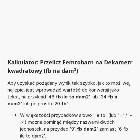
Kalkulator: Przelicz Femtobarn na Dekametr
kwadratowy (fb na dam²)
Aby uzyskać pożądany wynik tak szybko, jak to możliwe,
najlepiej jest wprowadzić wartość do konwersji jako
tekst, na przykład '48
fb ile to dam2
' lub '34
fb a
dam2
' lub po prostu '20
fb
':
W większości przypadków słowo 'ile to' (lub '=' / '-
>') można pominąć między nazwami dwóch
jednostek, na przykład '91
fb dam2
' zamiast '6 fb
ile to dam2'.