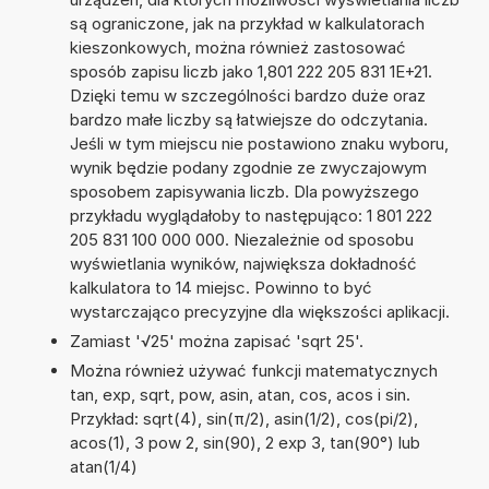
są ograniczone, jak na przykład w kalkulatorach
kieszonkowych, można również zastosować
sposób zapisu liczb jako 1,801 222 205 831 1E+21.
Dzięki temu w szczególności bardzo duże oraz
bardzo małe liczby są łatwiejsze do odczytania.
Jeśli w tym miejscu nie postawiono znaku wyboru,
wynik będzie podany zgodnie ze zwyczajowym
sposobem zapisywania liczb. Dla powyższego
przykładu wyglądałoby to następująco: 1 801 222
205 831 100 000 000. Niezależnie od sposobu
wyświetlania wyników, największa dokładność
kalkulatora to 14 miejsc. Powinno to być
wystarczająco precyzyjne dla większości aplikacji.
Zamiast '√25' można zapisać 'sqrt 25'.
Można również używać funkcji matematycznych
tan, exp, sqrt, pow, asin, atan, cos, acos i sin.
Przykład: sqrt(4), sin(π/2), asin(1/2), cos(pi/2),
acos(1), 3 pow 2, sin(90), 2 exp 3, tan(90°) lub
atan(1/4)