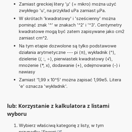
Zamiast greckiej litery 'µ' (= mikro) można użyć
zwykłego 'u', na przykład uPa zamiast µPa.
W skrótach 'kwadratowy' i 'sześcienny' można
pominąć znak '^' w znakach '^2' i '^3'. Centymetry
kwadratowe mogą być zatem zapisywane jako cm2
zamiast cm^2.
Na tym etapie dozwolone są tylko podstawowe
działania arytmetyczne --- pi (π), wykładnik (^),
dzielenie (/, :, ÷), pierwiastek kwadratowy (√),
mnożenie (*, x), dodawanie (+), odejmowanie (-) i
nawiasy
Zamiast '1,99 x 10^5' można zapisać 1,99e5. Litera
'e' oznacza 'wykładnik'.
lub: Korzystanie z kalkulatora z listami
wyboru
Wybierz właściwą kategorię z listy, w tym
przypadku '
Energii
'.