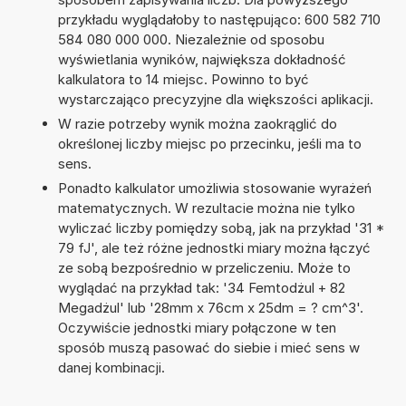
przykładu wyglądałoby to następująco: 600 582 710
584 080 000 000. Niezależnie od sposobu
wyświetlania wyników, największa dokładność
kalkulatora to 14 miejsc. Powinno to być
wystarczająco precyzyjne dla większości aplikacji.
W razie potrzeby wynik można zaokrąglić do
określonej liczby miejsc po przecinku, jeśli ma to
sens.
Ponadto kalkulator umożliwia stosowanie wyrażeń
matematycznych. W rezultacie można nie tylko
wyliczać liczby pomiędzy sobą, jak na przykład '31 *
79 fJ', ale też różne jednostki miary można łączyć
ze sobą bezpośrednio w przeliczeniu. Może to
wyglądać na przykład tak: '34 Femtodżul + 82
Megadżul' lub '28mm x 76cm x 25dm = ? cm^3'.
Oczywiście jednostki miary połączone w ten
sposób muszą pasować do siebie i mieć sens w
danej kombinacji.