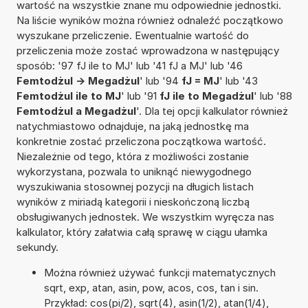
wartość na wszystkie znane mu odpowiednie jednostki.
Na liście wyników można również odnaleźć początkowo
wyszukane przeliczenie. Ewentualnie wartość do
przeliczenia może zostać wprowadzona w następujący
sposób: '97 fJ ile to MJ' lub '41 fJ a MJ' lub '46
Femtodżul -> Megadżul
' lub '94
fJ = MJ
' lub '43
Femtodżul ile to MJ
' lub '91
fJ ile to Megadżul
' lub '88
Femtodżul a Megadżul
'. Dla tej opcji kalkulator również
natychmiastowo odnajduje, na jaką jednostkę ma
konkretnie zostać przeliczona początkowa wartość.
Niezależnie od tego, która z możliwości zostanie
wykorzystana, pozwala to uniknąć niewygodnego
wyszukiwania stosownej pozycji na długich listach
wyników z miriadą kategorii i nieskończoną liczbą
obsługiwanych jednostek. We wszystkim wyręcza nas
kalkulator, który załatwia całą sprawę w ciągu ułamka
sekundy.
Można również używać funkcji matematycznych
sqrt, exp, atan, asin, pow, acos, cos, tan i sin.
Przykład: cos(pi/2), sqrt(4), asin(1/2), atan(1/4),