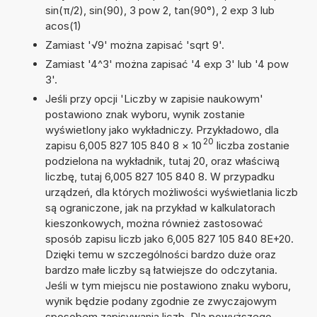
sin(π/2), sin(90), 3 pow 2, tan(90°), 2 exp 3 lub
acos(1)
Zamiast '√9' można zapisać 'sqrt 9'.
Zamiast '4^3' można zapisać '4 exp 3' lub '4 pow
3'.
Jeśli przy opcji 'Liczby w zapisie naukowym'
postawiono znak wyboru, wynik zostanie
wyświetlony jako wykładniczy. Przykładowo, dla
20
zapisu 6,005 827 105 840 8
×
10
liczba zostanie
podzielona na wykładnik, tutaj 20, oraz właściwą
liczbę, tutaj 6,005 827 105 840 8. W przypadku
urządzeń, dla których możliwości wyświetlania liczb
są ograniczone, jak na przykład w kalkulatorach
kieszonkowych, można również zastosować
sposób zapisu liczb jako 6,005 827 105 840 8E+20.
Dzięki temu w szczególności bardzo duże oraz
bardzo małe liczby są łatwiejsze do odczytania.
Jeśli w tym miejscu nie postawiono znaku wyboru,
wynik będzie podany zgodnie ze zwyczajowym
sposobem zapisywania liczb. Dla powyższego