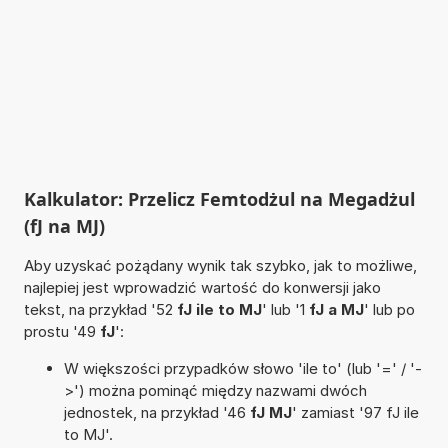
Kalkulator: Przelicz Femtodżul na Megadżul
(fJ na MJ)
Aby uzyskać pożądany wynik tak szybko, jak to możliwe,
najlepiej jest wprowadzić wartość do konwersji jako
tekst, na przykład '52
fJ ile to MJ
' lub '1
fJ a MJ
' lub po
prostu '49
fJ
':
W większości przypadków słowo 'ile to' (lub '=' / '-
>') można pominąć między nazwami dwóch
jednostek, na przykład '46
fJ MJ
' zamiast '97 fJ ile
to MJ'.