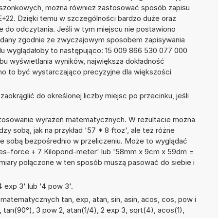
kieszonkowych, można również zastosować sposób zapisu
7E+22. Dzięki temu w szczególności bardzo duże oraz
ze do odczytania. Jeśli w tym miejscu nie postawiono
podany zgodnie ze zwyczajowym sposobem zapisywania
du wyglądałoby to następująco: 15 009 866 530 077 000
bu wyświetlania wyników, największa dokładność
nno to być wystarczająco precyzyjne dla większości
okrąglić do określonej liczby miejsc po przecinku, jeśli
 stosowanie wyrażeń matematycznych. W rezultacie można
dzy sobą, jak na przykład '57 * 8 ftoz', ale też różne
ze sobą bezpośrednio w przeliczeniu. Może to wyglądać
ces-force + 7 Kilopond-meter' lub '58mm x 9cm x 59dm =
 miary połączone w ten sposób muszą pasować do siebie i
 exp 3' lub '4 pow 3'.
atematycznych tan, exp, atan, sin, asin, acos, cos, pow i
), tan(90°), 3 pow 2, atan(1/4), 2 exp 3, sqrt(4), acos(1),