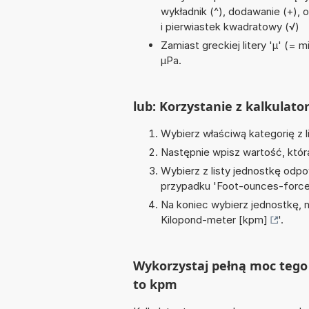
wykładnik (^), dodawanie (+), od
i pierwiastek kwadratowy (√)
Zamiast greckiej litery 'µ' (= 
µPa.
lub: Korzystanie z kalkulato
Wybierz właściwą kategorię z l
Następnie wpisz wartość, któr
Wybierz z listy jednostkę odpo
przypadku '
Foot-ounces-force
Na koniec wybierz jednostkę, 
Kilopond-meter [kpm]
'.
Wykorzystaj pełną moc tego 
to kpm