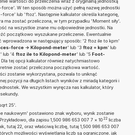
nie wartości do przeliczenia wraz z oryginalną jednostką
s-force'. W ten sposób można użyć pełną nazwę jednostki
-force' lub 'ftoz'. Następnie kalkulator określa kategorię,
óra ma zostać przeliczona, w tym przypadku 'Moment siły'.
ść na wszystkie znane mu odpowiednie jednostki. Na
eźć początkowo wyszukane przeliczenie. Ewentualnie
ć wprowadzona w następujący sposób: '2 ftoz ile to kpm'
ces-force -> Kilopond-meter
' lub '3
ftoz = kpm
' lub
m
' lub '4
ftoz ile to Kilopond-meter
' lub '5
Foot-
. Dla tej opcji kalkulator również natychmiastowo
kretnie zostać przeliczona początkowa wartość.
ości zostanie wykorzystana, pozwala to uniknąć
pozycji na długich listach wyników z miriadą kategorii i
ednostek. We wszystkim wyręcza nas kalkulator, który
 sekundy.
qrt 25'.
isie naukowym' postawiono znak wyboru, wynik zostanie
22
 Przykładowo, dla zapisu 1,500 986 653 007 7
×
10
liczba
k, tutaj 22, oraz właściwą liczbę, tutaj 1,500 986 653 007
tórych możliwości wyświetlania liczb są ograniczone, jak