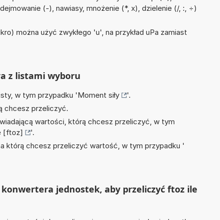
ejmowanie (-), nawiasy, mnożenie (*, x), dzielenie (/, :, ÷)
mikro) można użyć zwykłego 'u', na przykład uPa zamiast
ra z listami wyboru
isty, w tym przypadku '
Moment siły
'.
ą chcesz przeliczyć.
wiadającą wartości, którą chcesz przeliczyć, w tym
 [ftoz]
'.
na którą chcesz przeliczyć wartość, w tym przypadku '
konwertera jednostek, aby przeliczyć ftoz ile