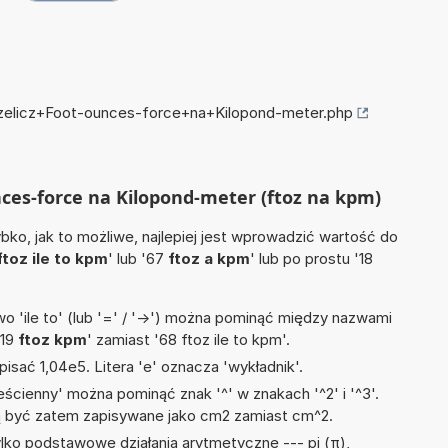
przelicz+Foot-ounces-force+na+Kilopond-meter.php
nces-force na Kilopond-meter (ftoz na kpm)
ko, jak to możliwe, najlepiej jest wprowadzić wartość do
ftoz ile to kpm
' lub '67
ftoz a kpm
' lub po prostu '18
 'ile to' (lub '=' / '->') można pominąć między nazwami
'19
ftoz kpm
' zamiast '68 ftoz ile to kpm'.
isać 1,04e5. Litera 'e' oznacza 'wykładnik'.
ścienny' można pominąć znak '^' w znakach '^2' i '^3'.
być zatem zapisywane jako cm2 zamiast cm^2.
lko podstawowe działania arytmetyczne --- pi (π),