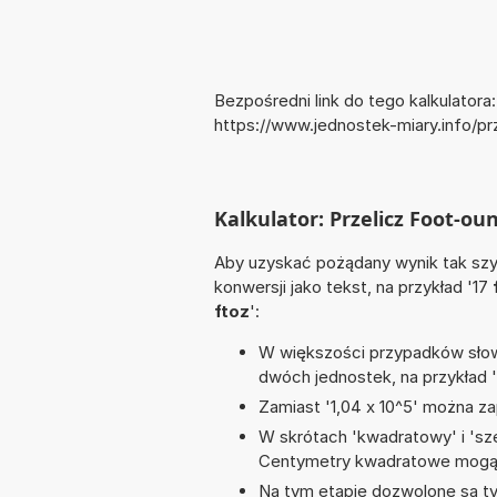
Bezpośredni link do tego kalkulatora:
https://www.jednostek-miary.info/
Kalkulator: Przelicz Foot-ou
Aby uzyskać pożądany wynik tak szyb
konwersji jako tekst, na przykład '17
ftoz
':
W większości przypadków słowo
dwóch jednostek, na przykład 
Zamiast '1,04 x 10^5' można zap
W skrótach 'kwadratowy' i 'sze
Centymetry kwadratowe mogą 
Na tym etapie dozwolone są ty