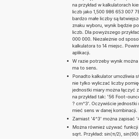
na przykład w kalkulatorach 
liczb jako 1,500 986 653 007 
bardzo małe liczby są łatwiejs
znaku wyboru, wynik będzie 
liczb. Dla powyższego przykła
000 000. Niezależnie od sposo
kalkulatora to 14 miejsc. Powi
aplikacji.
W razie potrzeby wynik można za
ma to sens.
Ponadto kalkulator umożliwia
nie tylko wyliczać liczby pomię
jednostki miary można łączyć 
na przykład tak: '56 Foot-oun
? cm^3'. Oczywiście jednostki
mieć sens w danej kombinacji.
Zamiast '4^3' można zapisać '4
Można również używać funkcji m
sqrt. Przykład: sin(π/2), sin(90