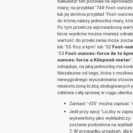
Kalkulator ten pozwala na wprowadze
miary; na przykład '749 Foot-ounce
lub jej skrótna przykład 'Foot-ounces
do której należy jednostka miary, kt
Po tym przelicza wprowadzoną warto
liście wyników można również odnal
wartość do przeliczenia może zosta
lub '55 ftoz a kpm' lub '52
Foot-oun
'53
Foot-ounces-force ile to kp
ounces-force a Kilopond-meter
'
odnajduje, na jaką jednostkę ma kon
Niezależnie od tego, która z możliw
niewygodnego wyszukiwania stosownej 
nieskończoną liczbą obsługiwanych j
załatwia całą sprawę w ciągu ułamka
Zamiast '√25' można zapisać 's
Jeśli przy opcji 'Liczby w zap
wyświetlony jako wykładniczy.
zostanie podzielona na wykładni
7. W przypadku urządzeń, dla k