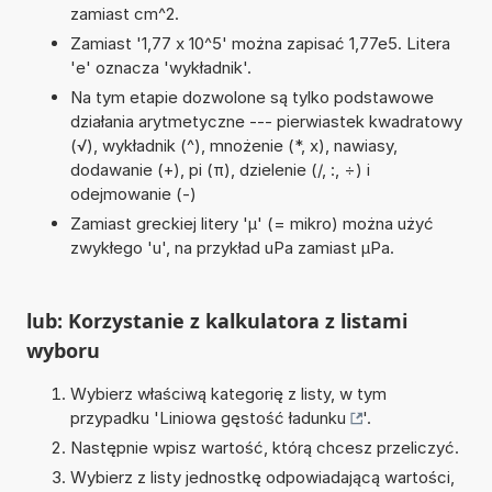
zamiast cm^2.
Zamiast '1,77 x 10^5' można zapisać 1,77e5. Litera
'e' oznacza 'wykładnik'.
Na tym etapie dozwolone są tylko podstawowe
działania arytmetyczne --- pierwiastek kwadratowy
(√), wykładnik (^), mnożenie (*, x), nawiasy,
dodawanie (+), pi (π), dzielenie (/, :, ÷) i
odejmowanie (-)
Zamiast greckiej litery 'µ' (= mikro) można użyć
zwykłego 'u', na przykład uPa zamiast µPa.
lub: Korzystanie z kalkulatora z listami
wyboru
Wybierz właściwą kategorię z listy, w tym
przypadku '
Liniowa gęstość ładunku
'.
Następnie wpisz wartość, którą chcesz przeliczyć.
Wybierz z listy jednostkę odpowiadającą wartości,