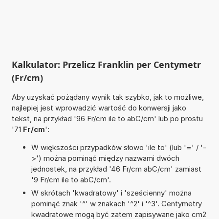
Kalkulator: Przelicz Franklin per Centymetr
(Fr/cm)
Aby uzyskać pożądany wynik tak szybko, jak to możliwe,
najlepiej jest wprowadzić wartość do konwersji jako
tekst, na przykład '96 Fr/cm ile to abC/cm' lub po prostu
'71
Fr/cm
':
W większości przypadków słowo 'ile to' (lub '=' / '-
>') można pominąć między nazwami dwóch
jednostek, na przykład '46 Fr/cm abC/cm' zamiast
'9 Fr/cm ile to abC/cm'.
W skrótach 'kwadratowy' i 'sześcienny' można
pominąć znak '^' w znakach '^2' i '^3'. Centymetry
kwadratowe mogą być zatem zapisywane jako cm2