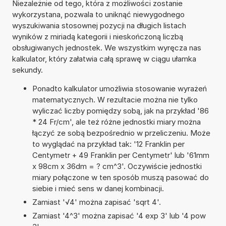
Niezależnie od tego, która z możliwości zostanie
wykorzystana, pozwala to uniknąć niewygodnego
wyszukiwania stosownej pozycji na długich listach
wyników z miriadą kategorii i nieskończoną liczbą
obsługiwanych jednostek. We wszystkim wyręcza nas
kalkulator, który załatwia całą sprawę w ciągu ułamka
sekundy.
Ponadto kalkulator umożliwia stosowanie wyrażeń
matematycznych. W rezultacie można nie tylko
wyliczać liczby pomiędzy sobą, jak na przykład '86
* 24 Fr/cm', ale też różne jednostki miary można
łączyć ze sobą bezpośrednio w przeliczeniu. Może
to wyglądać na przykład tak: '12 Franklin per
Centymetr + 49 Franklin per Centymetr' lub '61mm
x 98cm x 36dm = ? cm^3'. Oczywiście jednostki
miary połączone w ten sposób muszą pasować do
siebie i mieć sens w danej kombinacji.
Zamiast '√4' można zapisać 'sqrt 4'.
Zamiast '4^3' można zapisać '4 exp 3' lub '4 pow