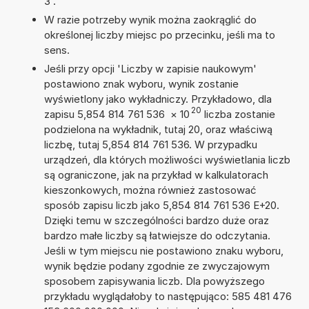
3'.
W razie potrzeby wynik można zaokrąglić do
określonej liczby miejsc po przecinku, jeśli ma to
sens.
Jeśli przy opcji 'Liczby w zapisie naukowym'
postawiono znak wyboru, wynik zostanie
wyświetlony jako wykładniczy. Przykładowo, dla
20
zapisu 5,854 814 761 536
×
10
liczba zostanie
podzielona na wykładnik, tutaj 20, oraz właściwą
liczbę, tutaj 5,854 814 761 536. W przypadku
urządzeń, dla których możliwości wyświetlania liczb
są ograniczone, jak na przykład w kalkulatorach
kieszonkowych, można również zastosować
sposób zapisu liczb jako 5,854 814 761 536 E+20.
Dzięki temu w szczególności bardzo duże oraz
bardzo małe liczby są łatwiejsze do odczytania.
Jeśli w tym miejscu nie postawiono znaku wyboru,
wynik będzie podany zgodnie ze zwyczajowym
sposobem zapisywania liczb. Dla powyższego
przykładu wyglądałoby to następująco: 585 481 476