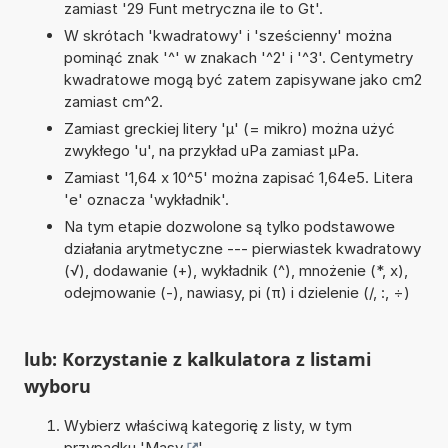
zamiast '29 Funt metryczna ile to Gt'.
W skrótach 'kwadratowy' i 'sześcienny' można
pominąć znak '^' w znakach '^2' i '^3'. Centymetry
kwadratowe mogą być zatem zapisywane jako cm2
zamiast cm^2.
Zamiast greckiej litery 'µ' (= mikro) można użyć
zwykłego 'u', na przykład uPa zamiast µPa.
Zamiast '1,64 x 10^5' można zapisać 1,64e5. Litera
'e' oznacza 'wykładnik'.
Na tym etapie dozwolone są tylko podstawowe
działania arytmetyczne --- pierwiastek kwadratowy
(√), dodawanie (+), wykładnik (^), mnożenie (*, x),
odejmowanie (-), nawiasy, pi (π) i dzielenie (/, :, ÷)
lub: Korzystanie z kalkulatora z listami
wyboru
Wybierz właściwą kategorię z listy, w tym
przypadku '
Masy
'.