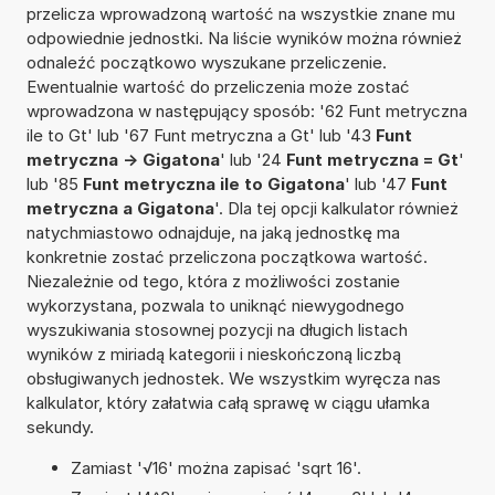
przelicza wprowadzoną wartość na wszystkie znane mu
odpowiednie jednostki. Na liście wyników można również
odnaleźć początkowo wyszukane przeliczenie.
Ewentualnie wartość do przeliczenia może zostać
wprowadzona w następujący sposób: '62 Funt metryczna
ile to Gt' lub '67 Funt metryczna a Gt' lub '43
Funt
metryczna -> Gigatona
' lub '24
Funt metryczna = Gt
'
lub '85
Funt metryczna ile to Gigatona
' lub '47
Funt
metryczna a Gigatona
'. Dla tej opcji kalkulator również
natychmiastowo odnajduje, na jaką jednostkę ma
konkretnie zostać przeliczona początkowa wartość.
Niezależnie od tego, która z możliwości zostanie
wykorzystana, pozwala to uniknąć niewygodnego
wyszukiwania stosownej pozycji na długich listach
wyników z miriadą kategorii i nieskończoną liczbą
obsługiwanych jednostek. We wszystkim wyręcza nas
kalkulator, który załatwia całą sprawę w ciągu ułamka
sekundy.
Zamiast '√16' można zapisać 'sqrt 16'.