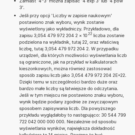
Zamiast '4^3' można zapisać '4 exp 3' lub '4 pow
3'.
Jeśli przy opcji 'Liczby w zapisie naukowym'
postawiono znak wyboru, wynik zostanie
wyświetlony jako wykładniczy. Przykładowo, dla
22
zapisu 3,054 479 972 204 2
×
10
liczba zostanie
podzielona na wykładnik, tutaj 22, oraz właściwą
liczbę, tutaj 3,054 479 972 204 2. W przypadku
urządzeń, dla których możliwości wyświetlania liczb
są ograniczone, jak na przykład w kalkulatorach
kieszonkowych, można również zastosować
sposób zapisu liczb jako 3,054 479 972 204 2E+22.
Dzięki temu w szczególności bardzo duże oraz
bardzo małe liczby są łatwiejsze do odczytania.
Jeśli w tym miejscu nie postawiono znaku wyboru,
wynik będzie podany zgodnie ze zwyczajowym
sposobem zapisywania liczb. Dla powyższego
przykładu wyglądałoby to następująco: 30 544 799
722 042 000 000 000. Niezależnie od sposobu
wyświetlania wyników, największa dokładność
kalkulatora to 14 miejsc. Powinno to być