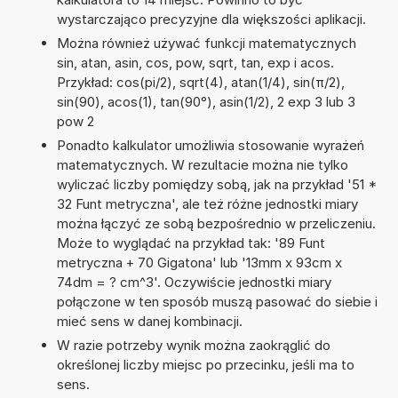
wystarczająco precyzyjne dla większości aplikacji.
Można również używać funkcji matematycznych
sin, atan, asin, cos, pow, sqrt, tan, exp i acos.
Przykład: cos(pi/2), sqrt(4), atan(1/4), sin(π/2),
sin(90), acos(1), tan(90°), asin(1/2), 2 exp 3 lub 3
pow 2
Ponadto kalkulator umożliwia stosowanie wyrażeń
matematycznych. W rezultacie można nie tylko
wyliczać liczby pomiędzy sobą, jak na przykład '51 *
32 Funt metryczna', ale też różne jednostki miary
można łączyć ze sobą bezpośrednio w przeliczeniu.
Może to wyglądać na przykład tak: '89 Funt
metryczna + 70 Gigatona' lub '13mm x 93cm x
74dm = ? cm^3'. Oczywiście jednostki miary
połączone w ten sposób muszą pasować do siebie i
mieć sens w danej kombinacji.
W razie potrzeby wynik można zaokrąglić do
określonej liczby miejsc po przecinku, jeśli ma to
sens.