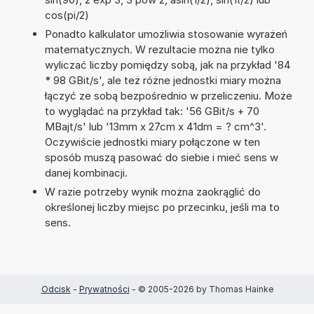
cos(pi/2)
Ponadto kalkulator umożliwia stosowanie wyrażeń
matematycznych. W rezultacie można nie tylko
wyliczać liczby pomiędzy sobą, jak na przykład '84
* 98 GBit/s', ale też różne jednostki miary można
łączyć ze sobą bezpośrednio w przeliczeniu. Może
to wyglądać na przykład tak: '56 GBit/s + 70
MBajt/s' lub '13mm x 27cm x 41dm = ? cm^3'.
Oczywiście jednostki miary połączone w ten
sposób muszą pasować do siebie i mieć sens w
danej kombinacji.
W razie potrzeby wynik można zaokrąglić do
określonej liczby miejsc po przecinku, jeśli ma to
sens.
Odcisk
-
Prywatności
- © 2005-2026 by Thomas Hainke