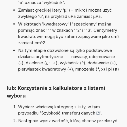
'e' oznacza 'wykładnik'.
Zamiast greckiej litery 'µ' (= mikro) można użyć
zwykłego 'u', na przykład uPa zamiast µPa.
W skrótach 'kwadratowy' i 'sześcienny' można
pominąć znak '^' w znakach '^2' i '^3'. Centymetry
kwadratowe mogą być zatem zapisywane jako cm2
zamiast cm^2.
Na tym etapie dozwolone są tylko podstawowe
działania arytmetyczne --- nawiasy, odejmowanie
(-), dzielenie (/, :, ÷), wykładnik (^), dodawanie (+),
pierwiastek kwadratowy (√), mnożenie (*, x) i pi (π)
lub: Korzystanie z kalkulatora z listami
wyboru
Wybierz właściwą kategorię z listy, w tym
przypadku '
Szybkość transferu danych
'.
Następnie wpisz wartość, którą chcesz przeliczyć.