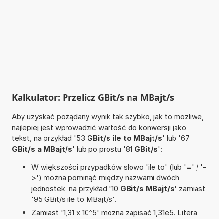
Kalkulator: Przelicz GBit/s na MBajt/s
Aby uzyskać pożądany wynik tak szybko, jak to możliwe,
najlepiej jest wprowadzić wartość do konwersji jako
tekst, na przykład '53
GBit/s ile to MBajt/s
' lub '67
GBit/s a MBajt/s
' lub po prostu '81
GBit/s
':
W większości przypadków słowo 'ile to' (lub '=' / '-
>') można pominąć między nazwami dwóch
jednostek, na przykład '10
GBit/s MBajt/s
' zamiast
'95 GBit/s ile to MBajt/s'.
Zamiast '1,31 x 10^5' można zapisać 1,31e5. Litera