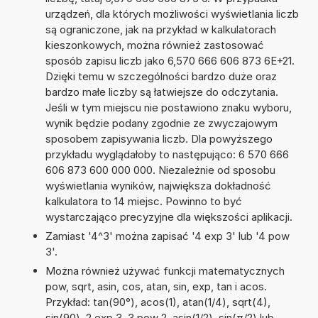
urządzeń, dla których możliwości wyświetlania liczb
są ograniczone, jak na przykład w kalkulatorach
kieszonkowych, można również zastosować
sposób zapisu liczb jako 6,570 666 606 873 6E+21.
Dzięki temu w szczególności bardzo duże oraz
bardzo małe liczby są łatwiejsze do odczytania.
Jeśli w tym miejscu nie postawiono znaku wyboru,
wynik będzie podany zgodnie ze zwyczajowym
sposobem zapisywania liczb. Dla powyższego
przykładu wyglądałoby to następująco: 6 570 666
606 873 600 000 000. Niezależnie od sposobu
wyświetlania wyników, największa dokładność
kalkulatora to 14 miejsc. Powinno to być
wystarczająco precyzyjne dla większości aplikacji.
Zamiast '4^3' można zapisać '4 exp 3' lub '4 pow
3'.
Można również używać funkcji matematycznych
pow, sqrt, asin, cos, atan, sin, exp, tan i acos.
Przykład: tan(90°), acos(1), atan(1/4), sqrt(4),
sin(90), 2 exp 3, 3 pow 2, asin(1/2), sin(π/2) lub