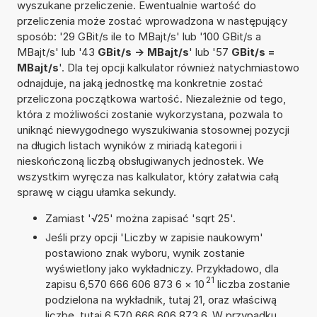
wyszukane przeliczenie. Ewentualnie wartość do
przeliczenia może zostać wprowadzona w następujący
sposób: '29 GBit/s ile to MBajt/s' lub '100 GBit/s a
MBajt/s' lub '43
GBit/s -> MBajt/s
' lub '57
GBit/s =
MBajt/s
'. Dla tej opcji kalkulator również natychmiastowo
odnajduje, na jaką jednostkę ma konkretnie zostać
przeliczona początkowa wartość. Niezależnie od tego,
która z możliwości zostanie wykorzystana, pozwala to
uniknąć niewygodnego wyszukiwania stosownej pozycji
na długich listach wyników z miriadą kategorii i
nieskończoną liczbą obsługiwanych jednostek. We
wszystkim wyręcza nas kalkulator, który załatwia całą
sprawę w ciągu ułamka sekundy.
Zamiast '√25' można zapisać 'sqrt 25'.
Jeśli przy opcji 'Liczby w zapisie naukowym'
postawiono znak wyboru, wynik zostanie
wyświetlony jako wykładniczy. Przykładowo, dla
21
zapisu 6,570 666 606 873 6
×
10
liczba zostanie
podzielona na wykładnik, tutaj 21, oraz właściwą
liczbę, tutaj 6,570 666 606 873 6. W przypadku