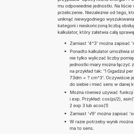
mu odpowiednie jednostki. Na liśc
przeliczenie. Niezależnie od tego, k
uniknąć niewygodnego wyszukiwania s
kategorii i nieskończoną liczbą obs
kalkulator, który załatwia całą spra
Zamiast '4^3' można zapisać '4
Ponadto kalkulator umożliwia
nie tylko wyliczać liczby pomię
jednostki miary można łączyć 
na przykład tak: '1 Gigadżul p
73dm = ? cm^3'. Oczywiście j
do siebie i mieć sens w danej k
Można również używać funkcji m
i exp. Przykład: cos(pi/2), asin(
2 exp 3 lub acos(1)
Zamiast '√9' można zapisać 'sq
W razie potrzeby wynik można za
ma to sens.