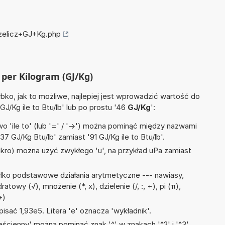
rzelicz+GJ+Kg.php
l per Kilogram (GJ/Kg)
ko, jak to możliwe, najlepiej jest wprowadzić wartość do
GJ/Kg ile to Btu/lb' lub po prostu '46
GJ/Kg
':
 'ile to' (lub '=' / '->') można pominąć między nazwami
7 GJ/Kg Btu/lb' zamiast '91 GJ/Kg ile to Btu/lb'.
mikro) można użyć zwykłego 'u', na przykład uPa zamiast
lko podstawowe działania arytmetyczne --- nawiasy,
atowy (√), mnożenie (*, x), dzielenie (/, :, ÷), pi (π),
+)
isać 1,93e5. Litera 'e' oznacza 'wykładnik'.
ścienny' można pominąć znak '^' w znakach '^2' i '^3'.