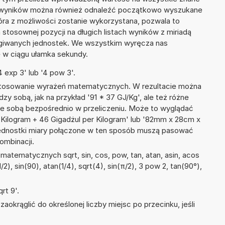
ie wyników można również odnaleźć początkowo wyszukane
tóra z możliwości zostanie wykorzystana, pozwala to
tosownej pozycji na długich listach wyników z miriadą
ługiwanych jednostek. We wszystkim wyręcza nas
wę w ciągu ułamka sekundy.
 exp 3' lub '4 pow 3'.
 stosowanie wyrażeń matematycznych. W rezultacie można
dzy sobą, jak na przykład '91 * 37 GJ/Kg', ale też różne
ze sobą bezpośrednio w przeliczeniu. Może to wyglądać
er Kilogram + 46 Gigadżul per Kilogram' lub '82mm x 28cm x
ednostki miary połączone w ten sposób muszą pasować
ombinacji.
atematycznych sqrt, sin, cos, pow, tan, atan, asin, acos
1/2), sin(90), atan(1/4), sqrt(4), sin(π/2), 3 pow 2, tan(90°),
rt 9'.
okrąglić do określonej liczby miejsc po przecinku, jeśli