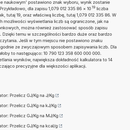
isie naukowym' postawiono znak wyboru, wynik zostanie
19
Przykładowo, dla zapisu 1,079 012 335 86
×
10
liczba
k, tutaj 19, oraz właściwą liczbę, tutaj 1,079 012 335 86. W
h możliwości wyświetlania liczb są ograniczone, jak na
szonkowych, można również zastosować sposób zapisu
9. Dzięki temu w szczególności bardzo duże oraz bardzo
dczytania. Jeśli w tym miejscu nie postawiono znaku
zgodnie ze zwyczajowym sposobem zapisywania liczb. Dla
łoby to następująco: 10 790 123 358 600 000 000.
tlania wyników, największa dokładność kalkulatora to 14
zająco precyzyjne dla większości aplikacji.
ator: Przelicz GJ/Kg na J/Kg
ator: Przelicz GJ/Kg na kJ/Kg
ator: Przelicz GJ/Kg na MJ/Kg
ator: Przelicz GJ/Kg na kcal/g