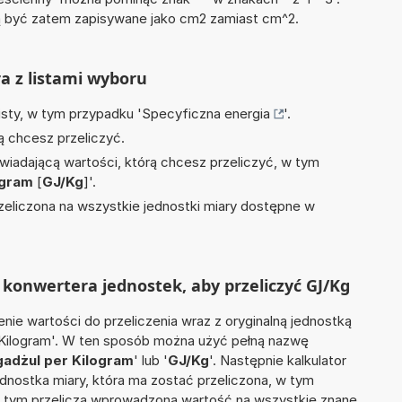
być zatem zapisywane jako cm2 zamiast cm^2.
ra z listami wyboru
isty, w tym przypadku '
Specyficzna energia
'.
ą chcesz przeliczyć.
wiadającą wartości, którą chcesz przeliczyć, w tym
ogram
[
GJ/Kg
]'.
zeliczona na wszystkie jednostki miary dostępne w
konwertera jednostek, aby przeliczyć GJ/Kg
nie wartości do przeliczenia wraz z oryginalną jednostką
r Kilogram'. W ten sposób można użyć pełną nazwę
gadżul per Kilogram
' lub '
GJ/Kg
'. Następnie kalkulator
jednostka miary, która ma zostać przeliczona, w tym
o tym przelicza wprowadzoną wartość na wszystkie znane