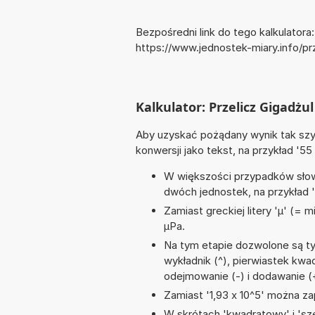
Bezpośredni link do tego kalkulatora:
https://www.jednostek-miary.info/p
Kalkulator: Przelicz Gigadżu
Aby uzyskać pożądany wynik tak szyb
konwersji jako tekst, na przykład '55 
W większości przypadków słowo
dwóch jednostek, na przykład '3
Zamiast greckiej litery 'µ' (= 
µPa.
Na tym etapie dozwolone są ty
wykładnik (^), pierwiastek kwadr
odejmowanie (-) i dodawanie (
Zamiast '1,93 x 10^5' można zap
W skrótach 'kwadratowy' i 'sze