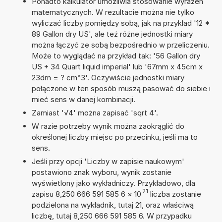
Ponadto kalkulator umożliwia stosowanie wyrażeń
matematycznych. W rezultacie można nie tylko
wyliczać liczby pomiędzy sobą, jak na przykład '12 *
89 Gallon dry US', ale też różne jednostki miary
można łączyć ze sobą bezpośrednio w przeliczeniu.
Może to wyglądać na przykład tak: '56 Gallon dry
US + 34 Quart liquid imperial' lub '67mm x 45cm x
23dm = ? cm^3'. Oczywiście jednostki miary
połączone w ten sposób muszą pasować do siebie i
mieć sens w danej kombinacji.
Zamiast '√4' można zapisać 'sqrt 4'.
W razie potrzeby wynik można zaokrąglić do
określonej liczby miejsc po przecinku, jeśli ma to
sens.
Jeśli przy opcji 'Liczby w zapisie naukowym'
postawiono znak wyboru, wynik zostanie
wyświetlony jako wykładniczy. Przykładowo, dla
21
zapisu 8,250 666 591 585 6
×
10
liczba zostanie
podzielona na wykładnik, tutaj 21, oraz właściwą
liczbę, tutaj 8,250 666 591 585 6. W przypadku