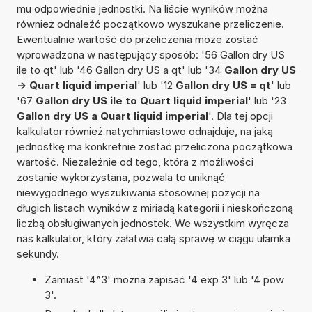
mu odpowiednie jednostki. Na liście wyników można
również odnaleźć początkowo wyszukane przeliczenie.
Ewentualnie wartość do przeliczenia może zostać
wprowadzona w następujący sposób: '56 Gallon dry US
ile to qt' lub '46 Gallon dry US a qt' lub '34
Gallon dry US
-> Quart liquid imperial
' lub '12
Gallon dry US = qt
' lub
'67
Gallon dry US ile to Quart liquid imperial
' lub '23
Gallon dry US a Quart liquid imperial
'. Dla tej opcji
kalkulator również natychmiastowo odnajduje, na jaką
jednostkę ma konkretnie zostać przeliczona początkowa
wartość. Niezależnie od tego, która z możliwości
zostanie wykorzystana, pozwala to uniknąć
niewygodnego wyszukiwania stosownej pozycji na
długich listach wyników z miriadą kategorii i nieskończoną
liczbą obsługiwanych jednostek. We wszystkim wyręcza
nas kalkulator, który załatwia całą sprawę w ciągu ułamka
sekundy.
Zamiast '4^3' można zapisać '4 exp 3' lub '4 pow
3'.