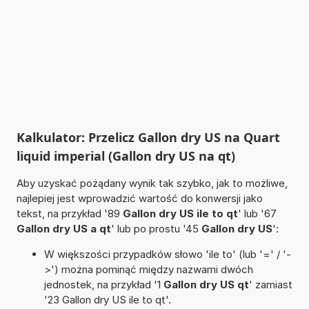
Kalkulator: Przelicz Gallon dry US na Quart
liquid imperial (Gallon dry US na qt)
Aby uzyskać pożądany wynik tak szybko, jak to możliwe,
najlepiej jest wprowadzić wartość do konwersji jako
tekst, na przykład '89
Gallon dry US ile to qt
' lub '67
Gallon dry US a qt
' lub po prostu '45
Gallon dry US
':
W większości przypadków słowo 'ile to' (lub '=' / '-
>') można pominąć między nazwami dwóch
jednostek, na przykład '1
Gallon dry US qt
' zamiast
'23 Gallon dry US ile to qt'.