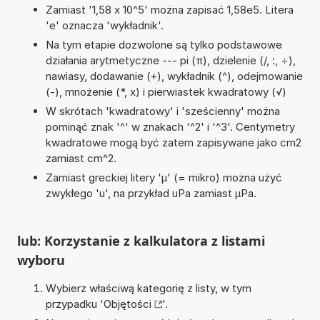
Zamiast '1,58 x 10^5' można zapisać 1,58e5. Litera
'e' oznacza 'wykładnik'.
Na tym etapie dozwolone są tylko podstawowe
działania arytmetyczne --- pi (π), dzielenie (/, :, ÷),
nawiasy, dodawanie (+), wykładnik (^), odejmowanie
(-), mnożenie (*, x) i pierwiastek kwadratowy (√)
W skrótach 'kwadratowy' i 'sześcienny' można
pominąć znak '^' w znakach '^2' i '^3'. Centymetry
kwadratowe mogą być zatem zapisywane jako cm2
zamiast cm^2.
Zamiast greckiej litery 'µ' (= mikro) można użyć
zwykłego 'u', na przykład uPa zamiast µPa.
lub: Korzystanie z kalkulatora z listami
wyboru
Wybierz właściwą kategorię z listy, w tym
przypadku '
Objętości
'.