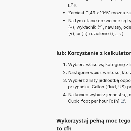
µPa.
Zamiast '1,49 x 10^5' można zap
Na tym etapie dozwolone są t
(+), wykładnik (^), nawiasy, o
(√), pi (π) i dzielenie (/, :, ÷)
lub: Korzystanie z kalkulato
Wybierz właściwą kategorię z l
Następnie wpisz wartość, któr
Wybierz z listy jednostkę odpo
przypadku '
Gallon (fluid, US) p
Na koniec wybierz jednostkę, 
Cubic foot per hour [cfh]
'.
Wykorzystaj pełną moc tego 
to cfh