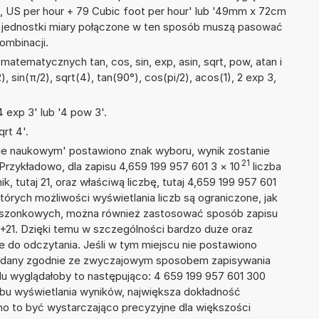
id, US per hour + 79 Cubic foot per hour' lub '49mm x 72cm
 jednostki miary połączone w ten sposób muszą pasować
ombinacji.
atematycznych tan, cos, sin, exp, asin, sqrt, pow, atan i
), sin(π/2), sqrt(4), tan(90°), cos(pi/2), acos(1), 2 exp 3,
 exp 3' lub '4 pow 3'.
rt 4'.
isie naukowym' postawiono znak wyboru, wynik zostanie
21
Przykładowo, dla zapisu 4,659 199 957 601 3
×
10
liczba
k, tutaj 21, oraz właściwą liczbę, tutaj 4,659 199 957 601
tórych możliwości wyświetlania liczb są ograniczone, jak
kieszonkowych, można również zastosować sposób zapisu
E+21. Dzięki temu w szczególności bardzo duże oraz
ze do odczytania. Jeśli w tym miejscu nie postawiono
podany zgodnie ze zwyczajowym sposobem zapisywania
du wyglądałoby to następująco: 4 659 199 957 601 300
bu wyświetlania wyników, największa dokładność
nno to być wystarczająco precyzyjne dla większości