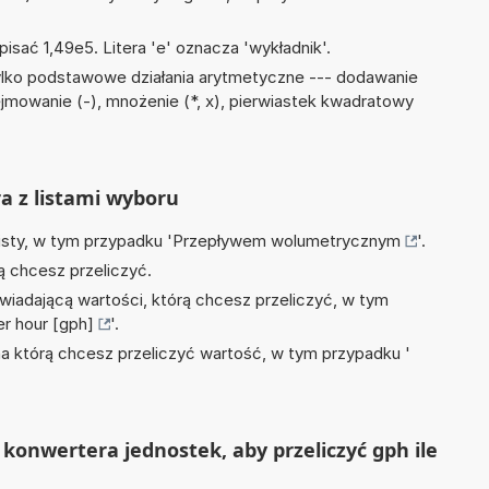
isać 1,49e5. Litera 'e' oznacza 'wykładnik'.
ylko podstawowe działania arytmetyczne --- dodawanie
dejmowanie (-), mnożenie (*, x), pierwiastek kwadratowy
ra z listami wyboru
isty, w tym przypadku '
Przepływem wolumetrycznym
'.
ą chcesz przeliczyć.
wiadającą wartości, którą chcesz przeliczyć, w tym
er hour [gph]
'.
na którą chcesz przeliczyć wartość, w tym przypadku '
konwertera jednostek, aby przeliczyć gph ile