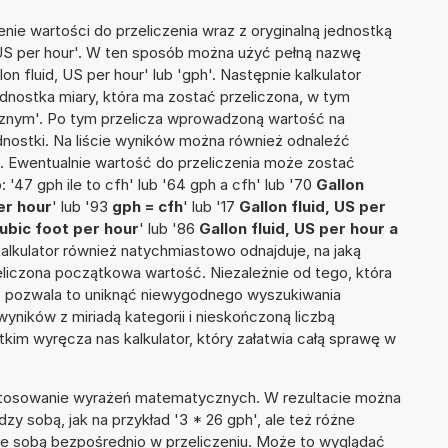
nie wartości do przeliczenia wraz z oryginalną jednostką
, US per hour'. W ten sposób można użyć pełną nazwę
llon fluid, US per hour' lub 'gph'. Następnie kalkulator
jednostka miary, która ma zostać przeliczona, w tym
nym'. Po tym przelicza wprowadzoną wartość na
nostki. Na liście wyników można również odnaleźć
 Ewentualnie wartość do przeliczenia może zostać
47 gph ile to cfh' lub '64 gph a cfh' lub '70
Gallon
er hour
' lub '93
gph = cfh
' lub '17
Gallon fluid, US per
Cubic foot per hour
' lub '86
Gallon fluid, US per hour a
i kalkulator również natychmiastowo odnajduje, na jaką
liczona początkowa wartość. Niezależnie od tego, która
, pozwala to uniknąć niewygodnego wyszukiwania
wyników z miriadą kategorii i nieskończoną liczbą
im wyręcza nas kalkulator, który załatwia całą sprawę w
 stosowanie wyrażeń matematycznych. W rezultacie można
dzy sobą, jak na przykład '3 * 26 gph', ale też różne
ze sobą bezpośrednio w przeliczeniu. Może to wyglądać