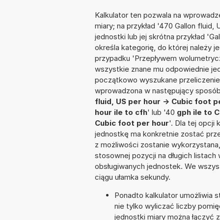
Kalkulator ten pozwala na wprowadze
miary; na przykład '470 Gallon fluid
jednostki lub jej skrótna przykład 'Ga
określa kategorię, do której należy 
przypadku 'Przepływem wolumetrycz
wszystkie znane mu odpowiednie jed
początkowo wyszukane przeliczenie.
wprowadzona w następujący sposób: '
fluid, US per hour -> Cubic foot p
hour ile to cfh
' lub '40
gph ile to 
Cubic foot per hour
'. Dla tej opcj
jednostkę ma konkretnie zostać prze
z możliwości zostanie wykorzystana
stosownej pozycji na długich listach 
obsługiwanych jednostek. We wszystk
ciągu ułamka sekundy.
Ponadto kalkulator umożliwia
nie tylko wyliczać liczby pomię
jednostki miary można łączyć 