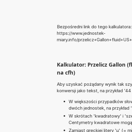
Bezpośredni link do tego kalkulatora:
https://www.jednostek-
miary.info/przelicz+Gallon+fluid+U
Kalkulator: Przelicz Gallon (
na cfh)
Aby uzyskać pożądany wynik tak szyb
konwersji jako tekst, na przykład '4
W większości przypadków słowo
dwóch jednostek, na przykład 
W skrótach 'kwadratowy' i 'sze
Centymetry kwadratowe mogą 
Zamiast greckiej litery 'µ' (= 