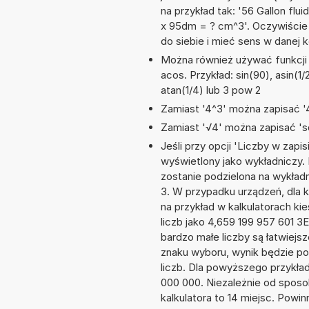
na przykład tak: '56 Gallon flu
x 95dm = ? cm^3'. Oczywiście
do siebie i mieć sens w danej k
Można również używać funkcji m
acos. Przykład: sin(90), asin(1/2
atan(1/4) lub 3 pow 2
Zamiast '4^3' można zapisać '4
Zamiast '√4' można zapisać 'sq
Jeśli przy opcji 'Liczby w zap
wyświetlony jako wykładniczy. 
zostanie podzielona na wykładni
3. W przypadku urządzeń, dla k
na przykład w kalkulatorach 
liczb jako 4,659 199 957 601 3
bardzo małe liczby są łatwiejs
znaku wyboru, wynik będzie 
liczb. Dla powyższego przykła
000 000. Niezależnie od sposo
kalkulatora to 14 miejsc. Powi