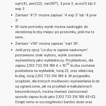
sqrt(4), asin(1/2), tan(90°), 3 pow 2, acos(1) lub 2
exp 3
Zamiast '4^3' można zapisać '4 exp 3' lub '4 pow
3'.
W razie potrzeby wynik można zaokrąglić do
określonej liczby miejsc po przecinku, jeśli ma to
sens.
Zamiast '√36' można zapisać 'sqrt 36'.
Jeśli przy opcji 'Liczby w zapisie naukowym'
postawiono znak wyboru, wynik zostanie
wyświetlony jako wykładniczy. Przykładowo, dla
22
zapisu 2,103 733 314 189 4
×
10
liczba zostanie
podzielona na wykładnik, tutaj 22, oraz właściwą
liczbę, tutaj 2,103 733 314 189 4. W przypadku
urządzeń, dla których możliwości wyświetlania liczb
są ograniczone, jak na przykład w kalkulatorach
kieszonkowych, można również zastosować
sposób zapisu liczb jako 2,103 733 314 189 4E+22.
Dzięki temu w szczególności bardzo duże oraz