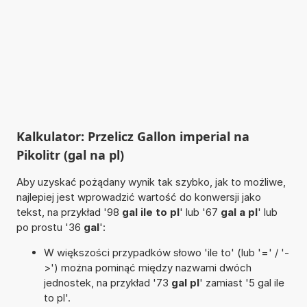
Kalkulator: Przelicz Gallon imperial na
Pikolitr (gal na pl)
Aby uzyskać pożądany wynik tak szybko, jak to możliwe,
najlepiej jest wprowadzić wartość do konwersji jako
tekst, na przykład '98
gal ile to pl
' lub '67
gal a pl
' lub
po prostu '36
gal
':
W większości przypadków słowo 'ile to' (lub '=' / '-
>') można pominąć między nazwami dwóch
jednostek, na przykład '73
gal pl
' zamiast '5 gal ile
to pl'.