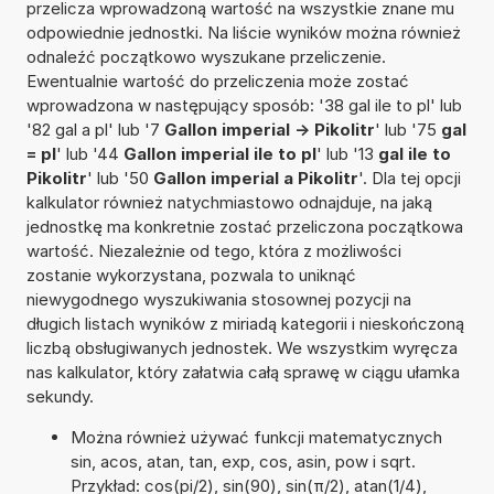
przelicza wprowadzoną wartość na wszystkie znane mu
odpowiednie jednostki. Na liście wyników można również
odnaleźć początkowo wyszukane przeliczenie.
Ewentualnie wartość do przeliczenia może zostać
wprowadzona w następujący sposób: '38 gal ile to pl' lub
'82 gal a pl' lub '7
Gallon imperial -> Pikolitr
' lub '75
gal
= pl
' lub '44
Gallon imperial ile to pl
' lub '13
gal ile to
Pikolitr
' lub '50
Gallon imperial a Pikolitr
'. Dla tej opcji
kalkulator również natychmiastowo odnajduje, na jaką
jednostkę ma konkretnie zostać przeliczona początkowa
wartość. Niezależnie od tego, która z możliwości
zostanie wykorzystana, pozwala to uniknąć
niewygodnego wyszukiwania stosownej pozycji na
długich listach wyników z miriadą kategorii i nieskończoną
liczbą obsługiwanych jednostek. We wszystkim wyręcza
nas kalkulator, który załatwia całą sprawę w ciągu ułamka
sekundy.
Można również używać funkcji matematycznych
sin, acos, atan, tan, exp, cos, asin, pow i sqrt.
Przykład: cos(pi/2), sin(90), sin(π/2), atan(1/4),