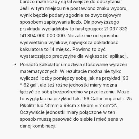
bardzo małe liczby są łatwiejsze do odczytania.
Jeśli w tym miejscu nie postawiono znaku wyboru,
wynik będzie podany zgodnie ze zwyczajowym
sposobem zapisywania liczb. Dla powyższego
przykładu wyglądałoby to następująco: 21 037 333
141 894 000 000 000. Niezależnie od sposobu
wyświetlania wyników, największa dokładność
kalkulatora to 14 miejsc. Powinno to być
wystarczająco precyzyjne dla większości aplikacji.
Ponadto kalkulator umożliwia stosowanie wyrażeń
matematycznych. W rezultacie można nie tylko
wyliczać liczby pomiędzy sobą, jak na przykład '93
* 62 gal', ale też różne jednostki miary można
łączyć ze sobą bezpośrednio w przeliczeniu. Może
to wyglądać na przykład tak: '56 Gallon imperial + 25
Pikolitr' lub '31mm x 99cm x 68dm = ? cm^3'.
Oczywiście jednostki miary połączone w ten
sposób muszą pasować do siebie i mieć sens w
danej kombinacji.