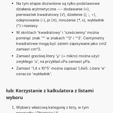
Na tym etapie dozwolone są tylko podstawowe
działania arytmetyczne --- dodawanie (+),
pierwiastek kwadratowy (√), dzielenie (/, :, ÷),
odejmowanie (-), pi (π), mnożenie (*, x), wykładnik
(^) i nawiasy
W skrótach 'kwadratowy' i 'sześcienny' można
pominąć znak '^' w znakach '^2' i '^3'. Centymetry
kwadratowe mogą być zatem zapisywane jako cm2
zamiast cm^2.
Zamiast greckiej litery 'µ' (= mikro) można użyć
zwykłego 'u', na przykład uPa zamiast µPa.
Zamiast '1,4 x 10^5' można zapisać 1,4e5. Litera 'e'
oznacza 'wykładnik'.
lub: Korzystanie z kalkulatora z listami
wyboru
Wybierz właściwą kategorię z listy, w tym
przypadku '
Objętości
'.