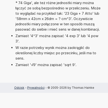
* 74 Giga', ale też różne jednostki miary można
łączyć ze sobą bezpośrednio w przeliczeniu. Może
to wyglądać na przykład tak: '23 Giga + 7 Atto' lub
'58mm x 42cm x 26dm = ? cm^3'. Oczywiście
jednostki miary połączone w ten sposób muszą
pasować do siebie i mieć sens w danej kombinacji.
Zamiast '4^3' można zapisać '4 exp 3' lub '4 pow
3'.
W razie potrzeby wynik można zaokrąglić do
określonej liczby miejsc po przecinku, jeśli ma to
sens.
Zamiast '√9' można zapisać 'sqrt 9'.
Odcisk
-
Prywatności
- © 2005-2026 by Thomas Hainke