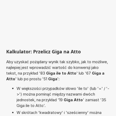
Kalkulator: Przelicz Giga na Atto
Aby uzyskać pożądany wynik tak szybko, jak to możliwe,
najlepiej jest wprowadzić wartość do konwersji jako
tekst, na przykład '83
Giga ile to Atto
' lub '67
Giga a
Atto
' lub po prostu '51
Giga
':
W większości przypadków słowo 'ile to' (lub '=' / '-
>') można pominąć między nazwami dwóch
jednostek, na przykład '19
Giga Atto
' zamiast '35
Giga ile to Atto'.
W skrótach 'kwadratowy' i 'sześcienny' można