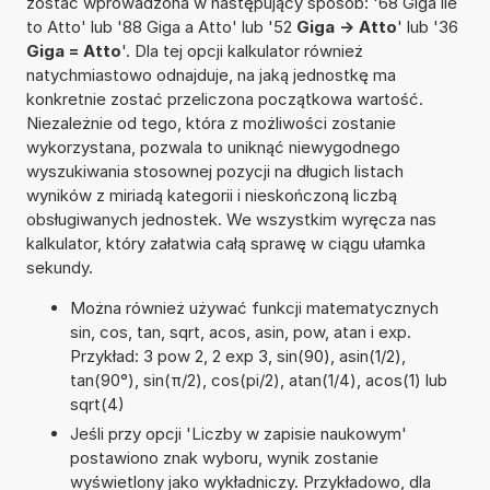
zostać wprowadzona w następujący sposób: '68 Giga ile
to Atto' lub '88 Giga a Atto' lub '52
Giga -> Atto
' lub '36
Giga = Atto
'. Dla tej opcji kalkulator również
natychmiastowo odnajduje, na jaką jednostkę ma
konkretnie zostać przeliczona początkowa wartość.
Niezależnie od tego, która z możliwości zostanie
wykorzystana, pozwala to uniknąć niewygodnego
wyszukiwania stosownej pozycji na długich listach
wyników z miriadą kategorii i nieskończoną liczbą
obsługiwanych jednostek. We wszystkim wyręcza nas
kalkulator, który załatwia całą sprawę w ciągu ułamka
sekundy.
Można również używać funkcji matematycznych
sin, cos, tan, sqrt, acos, asin, pow, atan i exp.
Przykład: 3 pow 2, 2 exp 3, sin(90), asin(1/2),
tan(90°), sin(π/2), cos(pi/2), atan(1/4), acos(1) lub
sqrt(4)
Jeśli przy opcji 'Liczby w zapisie naukowym'
postawiono znak wyboru, wynik zostanie
wyświetlony jako wykładniczy. Przykładowo, dla