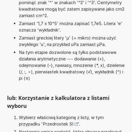
pominąć znak '^' w znakach '^2' i '^3'. Centymetry
kwadratowe mogą być zatem zapisywane jako cm2
zamiast cm^2.
Zamiast '1,7 x 10^5' można zapisać 1,7e5. Litera 'e'
oznacza 'wykładnik'.
Zamiast greckiej litery 'µ' (= mikro) można użyć
zwykłego 'u', na przykład uPa zamiast µPa.
Na tym etapie dozwolone są tylko podstawowe
działania arytmetyczne --- dodawanie (+),
odejmowanie (-), nawiasy, mnożenie (*, x), dzielenie
(/, :, ÷), pierwiastek kwadratowy (√), wykładnik (^) i
pi (π)
lub: Korzystanie z kalkulatora z listami
wyboru
Wybierz właściwą kategorię z listy, w tym
przypadku '
Przedrostek SI
'.
Następnie wpisz wartość, którą chcesz przeliczyć.