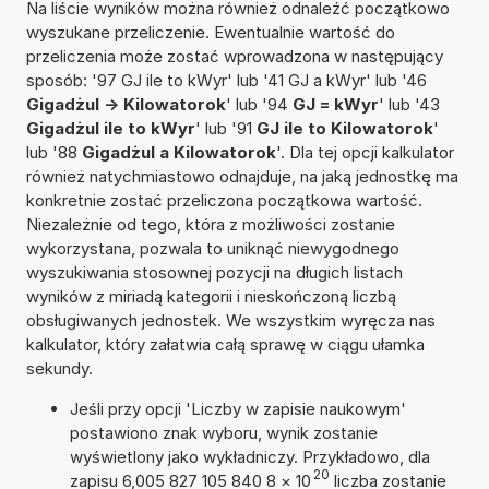
Na liście wyników można również odnaleźć początkowo
wyszukane przeliczenie. Ewentualnie wartość do
przeliczenia może zostać wprowadzona w następujący
sposób: '97 GJ ile to kWyr' lub '41 GJ a kWyr' lub '46
Gigadżul -> Kilowatorok
' lub '94
GJ = kWyr
' lub '43
Gigadżul ile to kWyr
' lub '91
GJ ile to Kilowatorok
'
lub '88
Gigadżul a Kilowatorok
'. Dla tej opcji kalkulator
również natychmiastowo odnajduje, na jaką jednostkę ma
konkretnie zostać przeliczona początkowa wartość.
Niezależnie od tego, która z możliwości zostanie
wykorzystana, pozwala to uniknąć niewygodnego
wyszukiwania stosownej pozycji na długich listach
wyników z miriadą kategorii i nieskończoną liczbą
obsługiwanych jednostek. We wszystkim wyręcza nas
kalkulator, który załatwia całą sprawę w ciągu ułamka
sekundy.
Jeśli przy opcji 'Liczby w zapisie naukowym'
postawiono znak wyboru, wynik zostanie
wyświetlony jako wykładniczy. Przykładowo, dla
20
zapisu 6,005 827 105 840 8
×
10
liczba zostanie