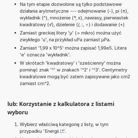
Na tym etapie dozwolone są tylko podstawowe
działania arytmetyczne --- odejmowanie (-), pi (π),
wykładnik (^), mnożenie (*, x), nawiasy, pierwiastek
kwadratowy (√), dzielenie (/, :, ÷) i dodawanie (+)
Zamiast greckiej litery 'µ' (= mikro) można użyć
zwykłego 'u', na przykład uPa zamiast µPa.
Zamiast '1,99 x 10^5' można zapisać 1,99e5. Litera
'e' oznacza 'wykładnik'.
W skrótach 'kwadratowy' i 'sześcienny' można
pominąć znak '^' w znakach '^2' i '^3'. Centymetry
kwadratowe mogą być zatem zapisywane jako cm2
zamiast cm^2.
lub: Korzystanie z kalkulatora z listami
wyboru
Wybierz właściwą kategorię z listy, w tym
przypadku '
Energii
'.