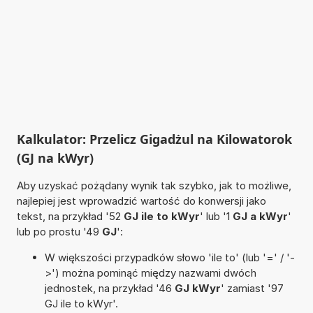
Kalkulator: Przelicz Gigadżul na Kilowatorok
(GJ na kWyr)
Aby uzyskać pożądany wynik tak szybko, jak to możliwe,
najlepiej jest wprowadzić wartość do konwersji jako
tekst, na przykład '52
GJ ile to kWyr
' lub '1
GJ a kWyr
'
lub po prostu '49
GJ
':
W większości przypadków słowo 'ile to' (lub '=' / '-
>') można pominąć między nazwami dwóch
jednostek, na przykład '46
GJ kWyr
' zamiast '97
GJ ile to kWyr'.