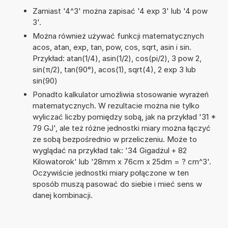
Zamiast '4^3' można zapisać '4 exp 3' lub '4 pow
3'.
Można również używać funkcji matematycznych
acos, atan, exp, tan, pow, cos, sqrt, asin i sin.
Przykład: atan(1/4), asin(1/2), cos(pi/2), 3 pow 2,
sin(π/2), tan(90°), acos(1), sqrt(4), 2 exp 3 lub
sin(90)
Ponadto kalkulator umożliwia stosowanie wyrażeń
matematycznych. W rezultacie można nie tylko
wyliczać liczby pomiędzy sobą, jak na przykład '31 *
79 GJ', ale też różne jednostki miary można łączyć
ze sobą bezpośrednio w przeliczeniu. Może to
wyglądać na przykład tak: '34 Gigadżul + 82
Kilowatorok' lub '28mm x 76cm x 25dm = ? cm^3'.
Oczywiście jednostki miary połączone w ten
sposób muszą pasować do siebie i mieć sens w
danej kombinacji.