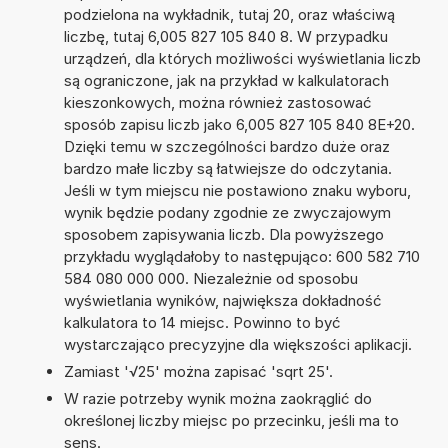
podzielona na wykładnik, tutaj 20, oraz właściwą
liczbę, tutaj 6,005 827 105 840 8. W przypadku
urządzeń, dla których możliwości wyświetlania liczb
są ograniczone, jak na przykład w kalkulatorach
kieszonkowych, można również zastosować
sposób zapisu liczb jako 6,005 827 105 840 8E+20.
Dzięki temu w szczególności bardzo duże oraz
bardzo małe liczby są łatwiejsze do odczytania.
Jeśli w tym miejscu nie postawiono znaku wyboru,
wynik będzie podany zgodnie ze zwyczajowym
sposobem zapisywania liczb. Dla powyższego
przykładu wyglądałoby to następująco: 600 582 710
584 080 000 000. Niezależnie od sposobu
wyświetlania wyników, największa dokładność
kalkulatora to 14 miejsc. Powinno to być
wystarczająco precyzyjne dla większości aplikacji.
Zamiast '√25' można zapisać 'sqrt 25'.
W razie potrzeby wynik można zaokrąglić do
określonej liczby miejsc po przecinku, jeśli ma to
sens.