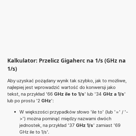
Kalkulator: Przelicz Gigaherc na 1/s (GHz na
1/s)
Aby uzyskać pożądany wynik tak szybko, jak to możliwe,
najlepiej jest wprowadzić wartość do konwersji jako
tekst, na przykład '66
GHz ile to 1/s
' lub '34
GHz a 1/s
'
lub po prostu '2
GHz
':
W większości przypadków słowo 'ile to' (lub '=' / '-
>') można pominąć między nazwami dwóch
jednostek, na przykład '37
GHz 1/s
' zamiast '69
GHz ile to 1/s'.