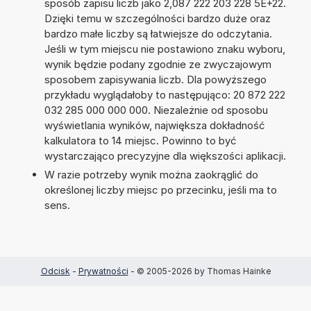
sposób zapisu liczb jako 2,087 222 203 228 5E+22.
Dzięki temu w szczególności bardzo duże oraz
bardzo małe liczby są łatwiejsze do odczytania.
Jeśli w tym miejscu nie postawiono znaku wyboru,
wynik będzie podany zgodnie ze zwyczajowym
sposobem zapisywania liczb. Dla powyższego
przykładu wyglądałoby to następująco: 20 872 222
032 285 000 000 000. Niezależnie od sposobu
wyświetlania wyników, największa dokładność
kalkulatora to 14 miejsc. Powinno to być
wystarczająco precyzyjne dla większości aplikacji.
W razie potrzeby wynik można zaokrąglić do
określonej liczby miejsc po przecinku, jeśli ma to
sens.
Odcisk
-
Prywatności
- © 2005-2026 by Thomas Hainke