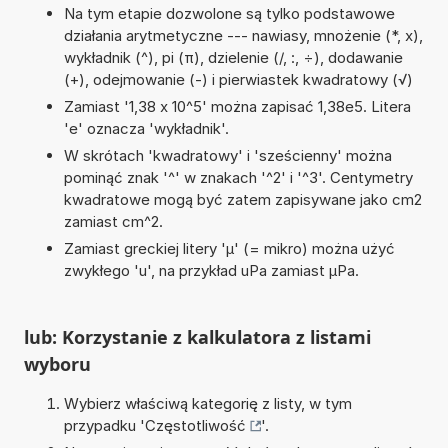
Na tym etapie dozwolone są tylko podstawowe
działania arytmetyczne --- nawiasy, mnożenie (*, x),
wykładnik (^), pi (π), dzielenie (/, :, ÷), dodawanie
(+), odejmowanie (-) i pierwiastek kwadratowy (√)
Zamiast '1,38 x 10^5' można zapisać 1,38e5. Litera
'e' oznacza 'wykładnik'.
W skrótach 'kwadratowy' i 'sześcienny' można
pominąć znak '^' w znakach '^2' i '^3'. Centymetry
kwadratowe mogą być zatem zapisywane jako cm2
zamiast cm^2.
Zamiast greckiej litery 'µ' (= mikro) można użyć
zwykłego 'u', na przykład uPa zamiast µPa.
lub: Korzystanie z kalkulatora z listami
wyboru
Wybierz właściwą kategorię z listy, w tym
przypadku '
Częstotliwość
'.