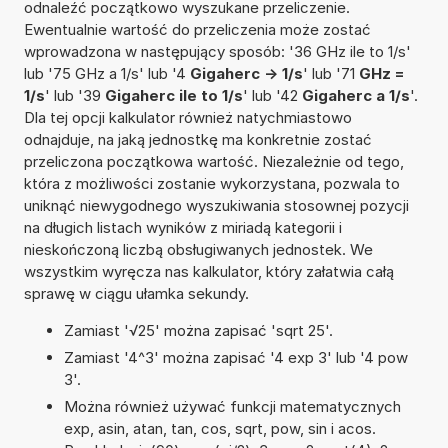
odnaleźć początkowo wyszukane przeliczenie.
Ewentualnie wartość do przeliczenia może zostać
wprowadzona w następujący sposób: '36 GHz ile to 1/s'
lub '75 GHz a 1/s' lub '4
Gigaherc -> 1/s
' lub '71
GHz =
1/s
' lub '39
Gigaherc ile to 1/s
' lub '42
Gigaherc a 1/s
'.
Dla tej opcji kalkulator również natychmiastowo
odnajduje, na jaką jednostkę ma konkretnie zostać
przeliczona początkowa wartość. Niezależnie od tego,
która z możliwości zostanie wykorzystana, pozwala to
uniknąć niewygodnego wyszukiwania stosownej pozycji
na długich listach wyników z miriadą kategorii i
nieskończoną liczbą obsługiwanych jednostek. We
wszystkim wyręcza nas kalkulator, który załatwia całą
sprawę w ciągu ułamka sekundy.
Zamiast '√25' można zapisać 'sqrt 25'.
Zamiast '4^3' można zapisać '4 exp 3' lub '4 pow
3'.
Można również używać funkcji matematycznych
exp, asin, atan, tan, cos, sqrt, pow, sin i acos.