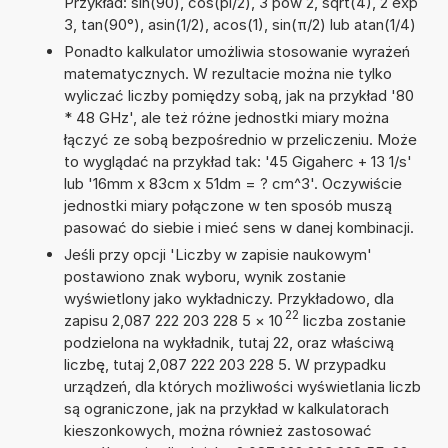
Przykład: sin(90), cos(pi/2), 3 pow 2, sqrt(4), 2 exp
3, tan(90°), asin(1/2), acos(1), sin(π/2) lub atan(1/4)
Ponadto kalkulator umożliwia stosowanie wyrażeń
matematycznych. W rezultacie można nie tylko
wyliczać liczby pomiędzy sobą, jak na przykład '80
* 48 GHz', ale też różne jednostki miary można
łączyć ze sobą bezpośrednio w przeliczeniu. Może
to wyglądać na przykład tak: '45 Gigaherc + 13 1/s'
lub '16mm x 83cm x 51dm = ? cm^3'. Oczywiście
jednostki miary połączone w ten sposób muszą
pasować do siebie i mieć sens w danej kombinacji.
Jeśli przy opcji 'Liczby w zapisie naukowym'
postawiono znak wyboru, wynik zostanie
wyświetlony jako wykładniczy. Przykładowo, dla
22
zapisu 2,087 222 203 228 5
×
10
liczba zostanie
podzielona na wykładnik, tutaj 22, oraz właściwą
liczbę, tutaj 2,087 222 203 228 5. W przypadku
urządzeń, dla których możliwości wyświetlania liczb
są ograniczone, jak na przykład w kalkulatorach
kieszonkowych, można również zastosować