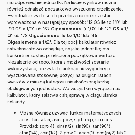
mu odpowiednie jednostki. Na liście wyników można
również odnaleźć początkowo wyszukane przeliczenie.
Ewentualnie wartość do przeliczenia może zostać
wprowadzona w następujący sposób: '12 GS ile to 1/Ω' lub
'90 GS a 1/Ω' lub '67
Gigasiemens -> 1/Ω
' lub '23
GS = 1/
Ω
' lub '78
Gigasiemens ile to 1/Ω
' lub '45
Gigasiemens a 1/Ω
'. Dla tej opcji kalkulator również
natychmiastowo odnajduje, na jaką jednostkę ma
konkretnie zostać przeliczona początkowa wartość.
Niezależnie od tego, która z możliwości zostanie
wykorzystana, pozwala to uniknąć niewygodnego
wyszukiwania stosownej pozycji na długich listach
wyników z miriadą kategorii i nieskończoną liczbą
obsługiwanych jednostek. We wszystkim wyręcza nas
kalkulator, który załatwia całą sprawę w ciągu ułamka
sekundy.
Można również używać funkcji matematycznych
acos, tan, atan, asin, pow, sqrt, exp, sin i cos.
Przykład: sqrt(4), sin(π/2), sin(90), tan(90°),
atan(1/4), asin(1/2), 3 pow 2, acos(1), cos(pi/2) lub 2