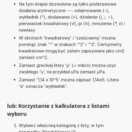
Na tym etapie dozwolone są tylko podstawowe
działania arytmetyczne --- odejmowanie (-),
wykładnik (^), dodawanie (+), dzielenie (/, :, ÷),
pierwiastek kwadratowy (√), pi (π), mnożenie (*, x) i
nawiasy
W skrótach 'kwadratowy' i 'sześcienny' można
pominąć znak '^' w znakach '^2' i '^3'. Centymetry
kwadratowe mogą być zatem zapisywane jako cm2
zamiast cm^2.
Zamiast greckiej litery 'µ' (= mikro) można użyć
zwykłego 'u', na przykład uPa zamiast µPa.
Zamiast '1,14 x 10^5' można zapisać 1,14e5. Litera
'e' oznacza 'wykładnik'.
lub: Korzystanie z kalkulatora z listami
wyboru
Wybierz właściwą kategorię z listy, w tym
przypadku '
Konduktancja
'.