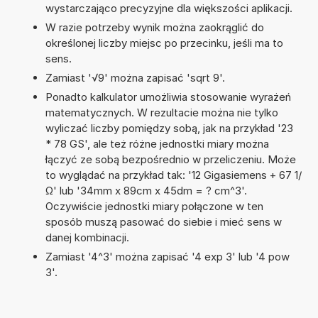
wystarczająco precyzyjne dla większości aplikacji.
W razie potrzeby wynik można zaokrąglić do
określonej liczby miejsc po przecinku, jeśli ma to
sens.
Zamiast '√9' można zapisać 'sqrt 9'.
Ponadto kalkulator umożliwia stosowanie wyrażeń
matematycznych. W rezultacie można nie tylko
wyliczać liczby pomiędzy sobą, jak na przykład '23
* 78 GS', ale też różne jednostki miary można
łączyć ze sobą bezpośrednio w przeliczeniu. Może
to wyglądać na przykład tak: '12 Gigasiemens + 67 1/
Ω' lub '34mm x 89cm x 45dm = ? cm^3'.
Oczywiście jednostki miary połączone w ten
sposób muszą pasować do siebie i mieć sens w
danej kombinacji.
Zamiast '4^3' można zapisać '4 exp 3' lub '4 pow
3'.