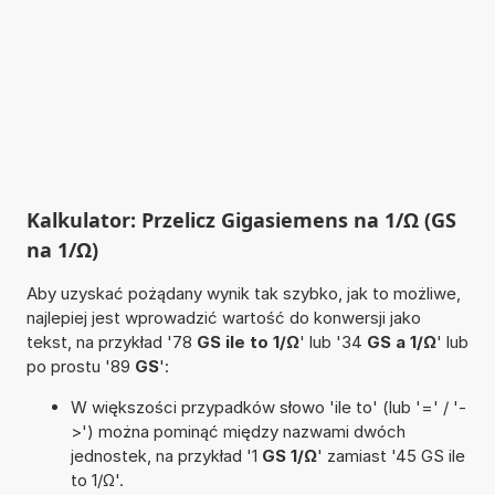
Kalkulator: Przelicz Gigasiemens na 1/Ω (GS
na 1/Ω)
Aby uzyskać pożądany wynik tak szybko, jak to możliwe,
najlepiej jest wprowadzić wartość do konwersji jako
tekst, na przykład '78
GS ile to 1/Ω
' lub '34
GS a 1/Ω
' lub
po prostu '89
GS
':
W większości przypadków słowo 'ile to' (lub '=' / '-
>') można pominąć między nazwami dwóch
jednostek, na przykład '1
GS 1/Ω
' zamiast '45 GS ile
to 1/Ω'.