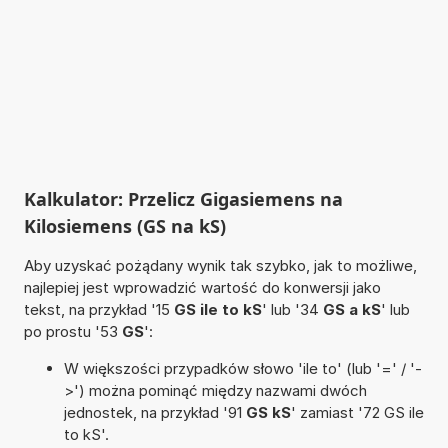
Kalkulator: Przelicz Gigasiemens na
Kilosiemens (GS na kS)
Aby uzyskać pożądany wynik tak szybko, jak to możliwe,
najlepiej jest wprowadzić wartość do konwersji jako
tekst, na przykład '15
GS ile to kS
' lub '34
GS a kS
' lub
po prostu '53
GS
':
W większości przypadków słowo 'ile to' (lub '=' / '-
>') można pominąć między nazwami dwóch
jednostek, na przykład '91
GS kS
' zamiast '72 GS ile
to kS'.