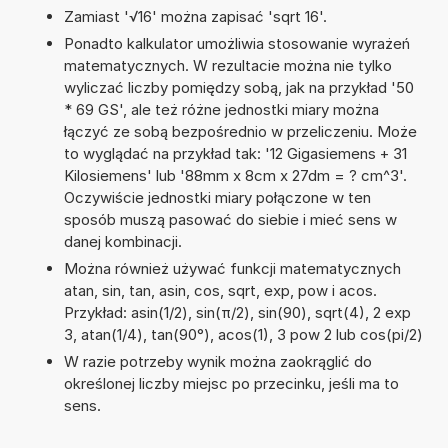
Zamiast '√16' można zapisać 'sqrt 16'.
Ponadto kalkulator umożliwia stosowanie wyrażeń
matematycznych. W rezultacie można nie tylko
wyliczać liczby pomiędzy sobą, jak na przykład '50
* 69 GS', ale też różne jednostki miary można
łączyć ze sobą bezpośrednio w przeliczeniu. Może
to wyglądać na przykład tak: '12 Gigasiemens + 31
Kilosiemens' lub '88mm x 8cm x 27dm = ? cm^3'.
Oczywiście jednostki miary połączone w ten
sposób muszą pasować do siebie i mieć sens w
danej kombinacji.
Można również używać funkcji matematycznych
atan, sin, tan, asin, cos, sqrt, exp, pow i acos.
Przykład: asin(1/2), sin(π/2), sin(90), sqrt(4), 2 exp
3, atan(1/4), tan(90°), acos(1), 3 pow 2 lub cos(pi/2)
W razie potrzeby wynik można zaokrąglić do
określonej liczby miejsc po przecinku, jeśli ma to
sens.