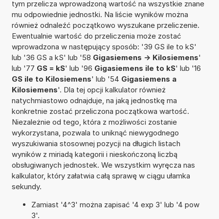
tym przelicza wprowadzoną wartość na wszystkie znane
mu odpowiednie jednostki. Na liście wyników można
również odnaleźć początkowo wyszukane przeliczenie.
Ewentualnie wartość do przeliczenia może zostać
wprowadzona w następujący sposób: '39 GS ile to kS'
lub '36 GS a kS' lub '58
Gigasiemens -> Kilosiemens
'
lub '77
GS = kS
' lub '96
Gigasiemens ile to kS
' lub '16
GS ile to Kilosiemens
' lub '54
Gigasiemens a
Kilosiemens
'. Dla tej opcji kalkulator również
natychmiastowo odnajduje, na jaką jednostkę ma
konkretnie zostać przeliczona początkowa wartość.
Niezależnie od tego, która z możliwości zostanie
wykorzystana, pozwala to uniknąć niewygodnego
wyszukiwania stosownej pozycji na długich listach
wyników z miriadą kategorii i nieskończoną liczbą
obsługiwanych jednostek. We wszystkim wyręcza nas
kalkulator, który załatwia całą sprawę w ciągu ułamka
sekundy.
Zamiast '4^3' można zapisać '4 exp 3' lub '4 pow
3'.