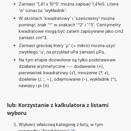
Zamiast '1,41 x 10^5' można zapisać 1,41e5. Litera
'e' oznacza 'wykładnik'.
W skrótach 'kwadratowy' i 'sześcienny' można
pominąć znak '^' w znakach '^2' i '^3'. Centymetry
kwadratowe mogą być zatem zapisywane jako cm2
zamiast cm^2.
Zamiast greckiej litery 'µ' (= mikro) można użyć
zwykłego 'u', na przykład uPa zamiast µPa.
Na tym etapie dozwolone są tylko podstawowe
działania arytmetyczne --- dodawanie (+),
pierwiastek kwadratowy (√), mnożenie (*, x),
dzielenie (/, :, ÷), odejmowanie (-), wykładnik (^),
nawiasy i pi (π)
lub: Korzystanie z kalkulatora z listami
wyboru
Wybierz właściwą kategorię z listy, w tym
przypadku '
Konduktancja
'.