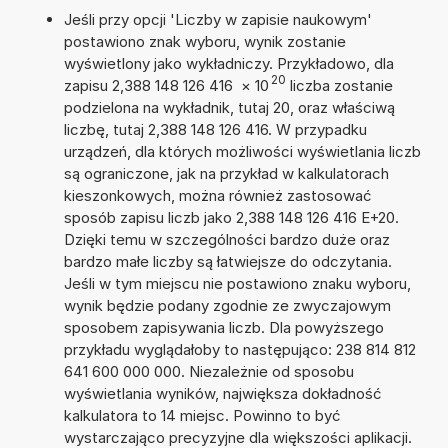
Jeśli przy opcji 'Liczby w zapisie naukowym'
postawiono znak wyboru, wynik zostanie
wyświetlony jako wykładniczy. Przykładowo, dla
20
zapisu 2,388 148 126 416
×
10
liczba zostanie
podzielona na wykładnik, tutaj 20, oraz właściwą
liczbę, tutaj 2,388 148 126 416. W przypadku
urządzeń, dla których możliwości wyświetlania liczb
są ograniczone, jak na przykład w kalkulatorach
kieszonkowych, można również zastosować
sposób zapisu liczb jako 2,388 148 126 416 E+20.
Dzięki temu w szczególności bardzo duże oraz
bardzo małe liczby są łatwiejsze do odczytania.
Jeśli w tym miejscu nie postawiono znaku wyboru,
wynik będzie podany zgodnie ze zwyczajowym
sposobem zapisywania liczb. Dla powyższego
przykładu wyglądałoby to następująco: 238 814 812
641 600 000 000. Niezależnie od sposobu
wyświetlania wyników, największa dokładność
kalkulatora to 14 miejsc. Powinno to być
wystarczająco precyzyjne dla większości aplikacji.