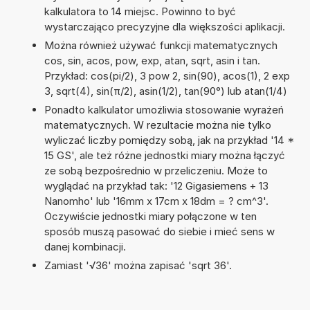
kalkulatora to 14 miejsc. Powinno to być
wystarczająco precyzyjne dla większości aplikacji.
Można również używać funkcji matematycznych
cos, sin, acos, pow, exp, atan, sqrt, asin i tan.
Przykład: cos(pi/2), 3 pow 2, sin(90), acos(1), 2 exp
3, sqrt(4), sin(π/2), asin(1/2), tan(90°) lub atan(1/4)
Ponadto kalkulator umożliwia stosowanie wyrażeń
matematycznych. W rezultacie można nie tylko
wyliczać liczby pomiędzy sobą, jak na przykład '14 *
15 GS', ale też różne jednostki miary można łączyć
ze sobą bezpośrednio w przeliczeniu. Może to
wyglądać na przykład tak: '12 Gigasiemens + 13
Nanomho' lub '16mm x 17cm x 18dm = ? cm^3'.
Oczywiście jednostki miary połączone w ten
sposób muszą pasować do siebie i mieć sens w
danej kombinacji.
Zamiast '√36' można zapisać 'sqrt 36'.