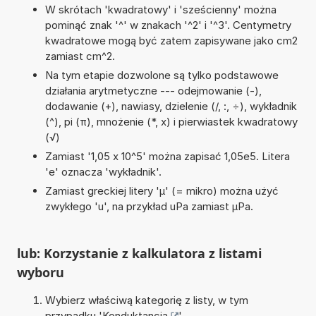
W skrótach 'kwadratowy' i 'sześcienny' można
pominąć znak '^' w znakach '^2' i '^3'. Centymetry
kwadratowe mogą być zatem zapisywane jako cm2
zamiast cm^2.
Na tym etapie dozwolone są tylko podstawowe
działania arytmetyczne --- odejmowanie (-),
dodawanie (+), nawiasy, dzielenie (/, :, ÷), wykładnik
(^), pi (π), mnożenie (*, x) i pierwiastek kwadratowy
(√)
Zamiast '1,05 x 10^5' można zapisać 1,05e5. Litera
'e' oznacza 'wykładnik'.
Zamiast greckiej litery 'µ' (= mikro) można użyć
zwykłego 'u', na przykład uPa zamiast µPa.
lub: Korzystanie z kalkulatora z listami
wyboru
Wybierz właściwą kategorię z listy, w tym
przypadku '
Konduktancja
'.