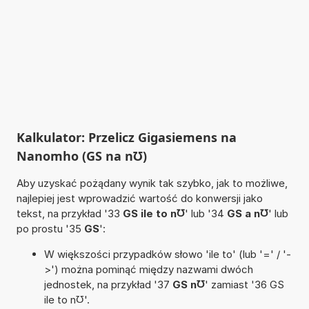
Kalkulator: Przelicz Gigasiemens na
Nanomho (GS na n℧)
Aby uzyskać pożądany wynik tak szybko, jak to możliwe,
najlepiej jest wprowadzić wartość do konwersji jako
tekst, na przykład '33
GS ile to n℧
' lub '34
GS a n℧
' lub
po prostu '35
GS
':
W większości przypadków słowo 'ile to' (lub '=' / '-
>') można pominąć między nazwami dwóch
jednostek, na przykład '37
GS n℧
' zamiast '36 GS
ile to n℧'.