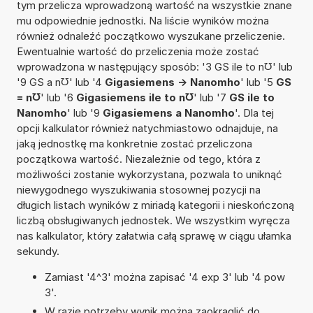
tym przelicza wprowadzoną wartość na wszystkie znane
mu odpowiednie jednostki. Na liście wyników można
również odnaleźć początkowo wyszukane przeliczenie.
Ewentualnie wartość do przeliczenia może zostać
wprowadzona w następujący sposób: '3 GS ile to n℧' lub
'9 GS a n℧' lub '4
Gigasiemens -> Nanomho
' lub '5
GS
= n℧
' lub '6
Gigasiemens ile to n℧
' lub '7
GS ile to
Nanomho
' lub '9
Gigasiemens a Nanomho
'. Dla tej
opcji kalkulator również natychmiastowo odnajduje, na
jaką jednostkę ma konkretnie zostać przeliczona
początkowa wartość. Niezależnie od tego, która z
możliwości zostanie wykorzystana, pozwala to uniknąć
niewygodnego wyszukiwania stosownej pozycji na
długich listach wyników z miriadą kategorii i nieskończoną
liczbą obsługiwanych jednostek. We wszystkim wyręcza
nas kalkulator, który załatwia całą sprawę w ciągu ułamka
sekundy.
Zamiast '4^3' można zapisać '4 exp 3' lub '4 pow
3'.
W razie potrzeby wynik można zaokrąglić do