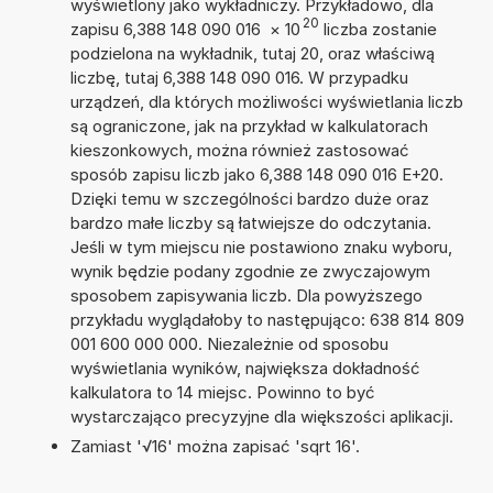
wyświetlony jako wykładniczy. Przykładowo, dla
20
zapisu 6,388 148 090 016
×
10
liczba zostanie
podzielona na wykładnik, tutaj 20, oraz właściwą
liczbę, tutaj 6,388 148 090 016. W przypadku
urządzeń, dla których możliwości wyświetlania liczb
są ograniczone, jak na przykład w kalkulatorach
kieszonkowych, można również zastosować
sposób zapisu liczb jako 6,388 148 090 016 E+20.
Dzięki temu w szczególności bardzo duże oraz
bardzo małe liczby są łatwiejsze do odczytania.
Jeśli w tym miejscu nie postawiono znaku wyboru,
wynik będzie podany zgodnie ze zwyczajowym
sposobem zapisywania liczb. Dla powyższego
przykładu wyglądałoby to następująco: 638 814 809
001 600 000 000. Niezależnie od sposobu
wyświetlania wyników, największa dokładność
kalkulatora to 14 miejsc. Powinno to być
wystarczająco precyzyjne dla większości aplikacji.
Zamiast '√16' można zapisać 'sqrt 16'.