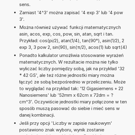
sens.
Zamiast '4^3' można zapisać '4 exp 3' lub '4 pow
3'.
Można również używać funkcji matematycznych
asin, acos, exp, cos, pow, sin, atan, sqrt i tan.
Przykład: cos(pi/2), atan(1/4), tan(90°), asin(1/2), 2
exp 3, 3 pow 2, sin(90), sin(π/2), acos(1) lub sqrt(4)
Ponadto kalkulator umożliwia stosowanie wyrażeń
matematycznych. W rezultacie można nie tylko
wyliczać liczby pomiędzy sobą, jak na przykład '32
* 42 GS', ale też różne jednostki miary można
łączyć ze sobą bezpośrednio w przeliczeniu. Może
to wyglądać na przykład tak: '12 Gigasiemens + 22
Nanosiemens' lub '52mm x 62cm x 72dm = ?
cm^3'. Oczywiście jednostki miary połączone w ten
sposób muszą pasować do siebie i mieć sens w
danej kombinacji.
Jeśli przy opcji 'Liczby w zapisie naukowym'
postawiono znak wyboru, wynik zostanie