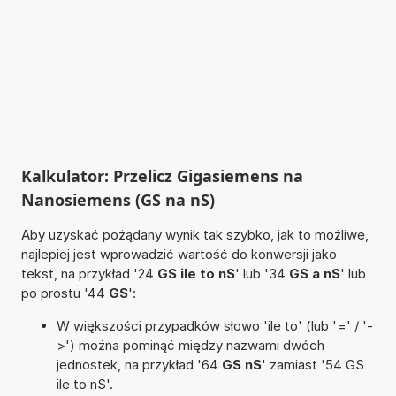
Kalkulator: Przelicz Gigasiemens na
Nanosiemens (GS na nS)
Aby uzyskać pożądany wynik tak szybko, jak to możliwe,
najlepiej jest wprowadzić wartość do konwersji jako
tekst, na przykład '24
GS ile to nS
' lub '34
GS a nS
' lub
po prostu '44
GS
':
W większości przypadków słowo 'ile to' (lub '=' / '-
>') można pominąć między nazwami dwóch
jednostek, na przykład '64
GS nS
' zamiast '54 GS
ile to nS'.