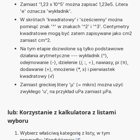
Zamiast '1,23 x 10^5' można zapisać 1,23e5. Litera
'e' oznacza 'wykładnik'.
W skrótach 'kwadratowy' i 'sześcienny' można
pominąć znak '^' w znakach '^2' i '^3'. Centymetry
kwadratowe mogą być zatem zapisywane jako cm2
zamiast cm^2.
Na tym etapie dozwolone są tylko podstawowe
działania arytmetyczne --- wykładnik (^),
odejmowanie (-), dzielenie (/, :, ÷), nawiasy, pi (π),
dodawanie (+), mnożenie (*, x) i pierwiastek
kwadratowy (√)
Zamiast greckiej litery 'µ' (= mikro) można użyć
zwykłego 'u', na przykład uPa zamiast µPa.
lub: Korzystanie z kalkulatora z listami
wyboru
Wybierz właściwą kategorię z listy, w tym
przypadku '
Konduktancja
'.