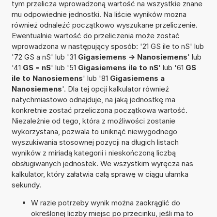
tym przelicza wprowadzoną wartość na wszystkie znane
mu odpowiednie jednostki. Na liście wyników można
również odnaleźć początkowo wyszukane przeliczenie.
Ewentualnie wartość do przeliczenia może zostać
wprowadzona w następujący sposób: '21 GS ile to nS' lub
'72 GS a nS' lub '31
Gigasiemens -> Nanosiemens
' lub
'41
GS = nS
' lub '51
Gigasiemens ile to nS
' lub '61
GS
ile to Nanosiemens
' lub '81
Gigasiemens a
Nanosiemens
'. Dla tej opcji kalkulator również
natychmiastowo odnajduje, na jaką jednostkę ma
konkretnie zostać przeliczona początkowa wartość.
Niezależnie od tego, która z możliwości zostanie
wykorzystana, pozwala to uniknąć niewygodnego
wyszukiwania stosownej pozycji na długich listach
wyników z miriadą kategorii i nieskończoną liczbą
obsługiwanych jednostek. We wszystkim wyręcza nas
kalkulator, który załatwia całą sprawę w ciągu ułamka
sekundy.
W razie potrzeby wynik można zaokrąglić do
określonej liczby miejsc po przecinku, jeśli ma to