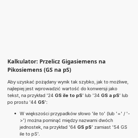
Kalkulator: Przelicz Gigasiemens na
Pikosiemens (GS na pS)
Aby uzyskać pożądany wynik tak szybko, jak to możliwe,
najlepiej jest wprowadzić wartość do konwersji jako
tekst, na przykład '24
GS ile to pS
' lub '34
GS a pS
' lub
po prostu '44
GS
':
W większości przypadków słowo 'ile to' (lub '=' / '-
>') można pominąć między nazwami dwóch
jednostek, na przykład '64
GS pS
' zamiast '54 GS
ile to pS'.