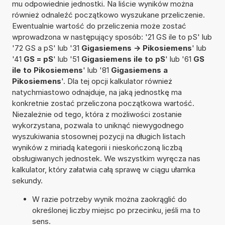
mu odpowiednie jednostki. Na liście wyników można
również odnaleźć początkowo wyszukane przeliczenie.
Ewentualnie wartość do przeliczenia może zostać
wprowadzona w następujący sposób: '21 GS ile to pS' lub
'72 GS a pS' lub '31
Gigasiemens -> Pikosiemens
' lub
'41
GS = pS
' lub '51
Gigasiemens ile to pS
' lub '61
GS
ile to Pikosiemens
' lub '81
Gigasiemens a
Pikosiemens
'. Dla tej opcji kalkulator również
natychmiastowo odnajduje, na jaką jednostkę ma
konkretnie zostać przeliczona początkowa wartość.
Niezależnie od tego, która z możliwości zostanie
wykorzystana, pozwala to uniknąć niewygodnego
wyszukiwania stosownej pozycji na długich listach
wyników z miriadą kategorii i nieskończoną liczbą
obsługiwanych jednostek. We wszystkim wyręcza nas
kalkulator, który załatwia całą sprawę w ciągu ułamka
sekundy.
W razie potrzeby wynik można zaokrąglić do
określonej liczby miejsc po przecinku, jeśli ma to
sens.