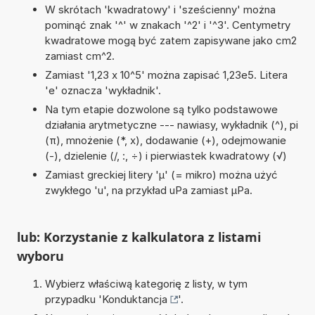
W skrótach 'kwadratowy' i 'sześcienny' można
pominąć znak '^' w znakach '^2' i '^3'. Centymetry
kwadratowe mogą być zatem zapisywane jako cm2
zamiast cm^2.
Zamiast '1,23 x 10^5' można zapisać 1,23e5. Litera
'e' oznacza 'wykładnik'.
Na tym etapie dozwolone są tylko podstawowe
działania arytmetyczne --- nawiasy, wykładnik (^), pi
(π), mnożenie (*, x), dodawanie (+), odejmowanie
(-), dzielenie (/, :, ÷) i pierwiastek kwadratowy (√)
Zamiast greckiej litery 'µ' (= mikro) można użyć
zwykłego 'u', na przykład uPa zamiast µPa.
lub: Korzystanie z kalkulatora z listami
wyboru
Wybierz właściwą kategorię z listy, w tym
przypadku '
Konduktancja
'.