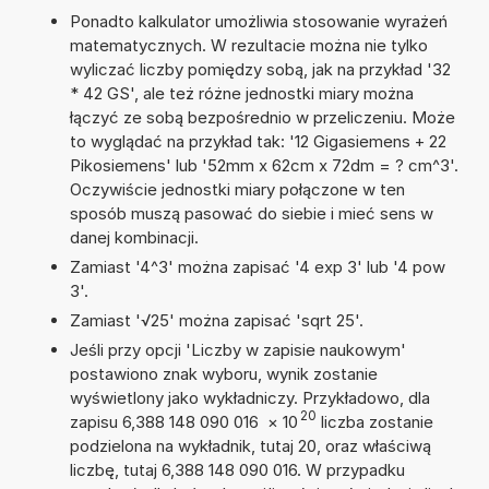
Ponadto kalkulator umożliwia stosowanie wyrażeń
matematycznych. W rezultacie można nie tylko
wyliczać liczby pomiędzy sobą, jak na przykład '32
* 42 GS', ale też różne jednostki miary można
łączyć ze sobą bezpośrednio w przeliczeniu. Może
to wyglądać na przykład tak: '12 Gigasiemens + 22
Pikosiemens' lub '52mm x 62cm x 72dm = ? cm^3'.
Oczywiście jednostki miary połączone w ten
sposób muszą pasować do siebie i mieć sens w
danej kombinacji.
Zamiast '4^3' można zapisać '4 exp 3' lub '4 pow
3'.
Zamiast '√25' można zapisać 'sqrt 25'.
Jeśli przy opcji 'Liczby w zapisie naukowym'
postawiono znak wyboru, wynik zostanie
wyświetlony jako wykładniczy. Przykładowo, dla
20
zapisu 6,388 148 090 016
×
10
liczba zostanie
podzielona na wykładnik, tutaj 20, oraz właściwą
liczbę, tutaj 6,388 148 090 016. W przypadku