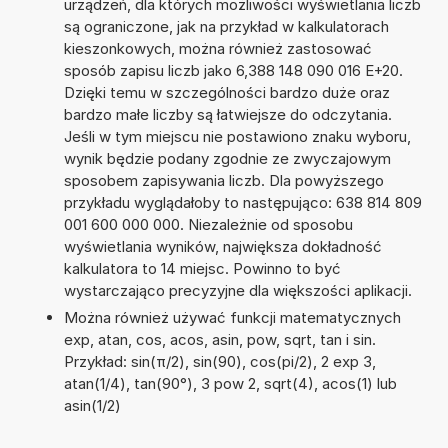
urządzeń, dla których możliwości wyświetlania liczb
są ograniczone, jak na przykład w kalkulatorach
kieszonkowych, można również zastosować
sposób zapisu liczb jako 6,388 148 090 016 E+20.
Dzięki temu w szczególności bardzo duże oraz
bardzo małe liczby są łatwiejsze do odczytania.
Jeśli w tym miejscu nie postawiono znaku wyboru,
wynik będzie podany zgodnie ze zwyczajowym
sposobem zapisywania liczb. Dla powyższego
przykładu wyglądałoby to następująco: 638 814 809
001 600 000 000. Niezależnie od sposobu
wyświetlania wyników, największa dokładność
kalkulatora to 14 miejsc. Powinno to być
wystarczająco precyzyjne dla większości aplikacji.
Można również używać funkcji matematycznych
exp, atan, cos, acos, asin, pow, sqrt, tan i sin.
Przykład: sin(π/2), sin(90), cos(pi/2), 2 exp 3,
atan(1/4), tan(90°), 3 pow 2, sqrt(4), acos(1) lub
asin(1/2)